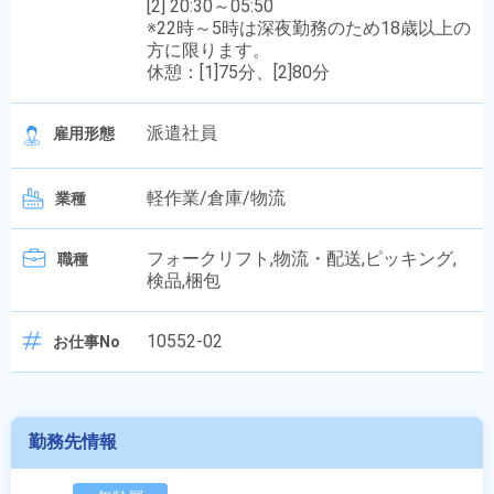
[2] 20:30～05:50
※22時～5時は深夜勤務のため18歳以上の
方に限ります。
休憩：[1]75分、[2]80分
派遣社員
雇用形態
軽作業/倉庫/物流
業種
フォークリフト,物流・配送,ピッキング,
職種
検品,梱包
10552-02
お仕事No
勤務先情報