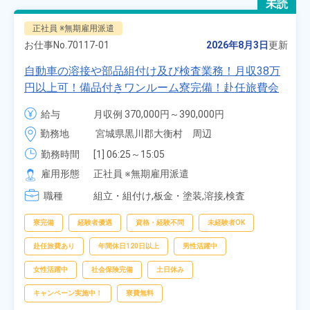
未読
正社員 ※無期雇用派遣
お仕事No.
70117-01
2026年8月3日
更新
自動車の溶接や部品組付け及び検査業務！月収38万
円以上可！備品付きワンルーム寮完備！赴任旅費会
社負担★人気の土日休み！昇給＆業績賞与あり！
給与
月収例 370,000円～390,000円

車・バイク通勤可！無料駐車場あり！カップルでの
時給 1,700円～1,700円
勤務地
宮城県黒川郡大衡村　周辺
応募OK★《宮城県大衡村》
勤務時間
[1] 06:25～15:05

[2] 16:00～00:40

雇用形態
正社員 ※無期雇用派遣
[3] 16:30～01:10

職種
[4] 08:00～16:40

組立・組付け,板金・塗装,溶接,検査
[5] 20:00～04:40
寮完備
経験者優遇
資格・経験不問
未経験者OK
赴任旅費あり
年間休日120日以上
男性活躍中
女性活躍中
社会保険完備
土日休み
キャンペーン実施中！
寮費無料