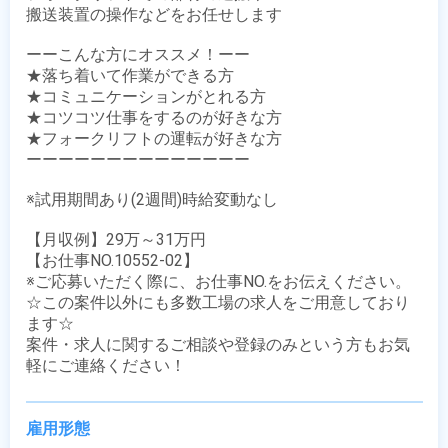
搬送装置の操作などをお任せします 

ーーこんな方にオススメ！ーー

★落ち着いて作業ができる方

★コミュニケーションがとれる方

★コツコツ仕事をするのが好きな方

★フォークリフトの運転が好きな方

ーーーーーーーーーーーーーー

※試用期間あり(2週間)時給変動なし

【月収例】29万～31万円

【お仕事NO.10552-02】

※ご応募いただく際に、お仕事NO.をお伝えください。

☆この案件以外にも多数工場の求人をご用意しており
ます☆

案件・求人に関するご相談や登録のみという方もお気
軽にご連絡ください！
雇用形態