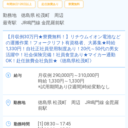
年間休日120日以上
赴任旅費あり
寮費無料
勤務地
徳島県 松茂町 周辺
最寄駅
JR鳴門線 金毘羅前駅
【月収例30万円★寮費無料！】リチウムイオン電池など
の運搬作業！フォークリフト有資格者、大募集★時給
1,330円！自社正社員登用制度あり！20代～50代の男女
活躍中！社会保険完備！社員食堂あり★マイカー通勤
OK！赴任旅費会社負担★《徳島県松茂町》
月収例 290,000円～310,000円
給与
時給 1,330円～1,330円
※試用期間あり(2週間)時給変動なし
徳島県 松茂町 周辺 JR鳴門線 金毘羅
勤務地
前駅
[1] 08:30～17:45
勤務時間