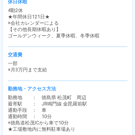
休日休暇
4勤2休

★年間休日121日★

※会社カレンダーによる

【その他長期休暇あり】

ゴールデンウィーク、夏季休暇、冬季休暇
交通費
一部

※月3万円まで支給
勤務地・アクセス方法
勤務地　　：　徳島県 松茂町　周辺

最寄駅　　：　JR鳴門線 金毘羅前駅

通勤手段　：　車

通勤時間　：　10分

※徳島道松茂ICから車で10分

★工場敷地内に無料駐車場あり
