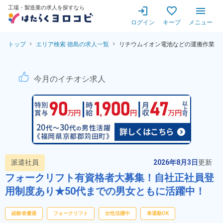
工場・製造業の求人を探すなら
ログイン
キープ
メニュー
トップ
エリア検索 徳島の求人一覧
リチウムイオン電池などの運搬作業
【月収例30万円★寮費無料！
今月のイチオシ求人
派遣社員
2026年8月3日
更新
フォークリフト有資格者大募集！自社正社員登
用制度あり★50代までの男女ともに活躍中！
経験者優遇
フォークリフト
女性活躍中
車通勤OK