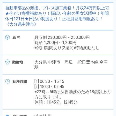
自動車部品の溶接、プレス加工業務！月収24万円以上可
★今だけ寮費補助あり！幅広い年齢の男女活躍中！年間
休日121日★日払い制度あり！正社員登用制度あり！
《大分県中津市》
月収例 230,000円～250,000円
給与
時給 1,200円～1,200円
※試用期間あり(2週間)時給変動なし
大分県 中津市 周辺 JR日豊本線 今津
勤務地
駅
[1] 06:30～15:15
勤務時間
[2] 18:00～02:45
※22時～5時は深夜勤務のため18歳以上の
方に限ります。
休憩：[1]45分、[2]45分