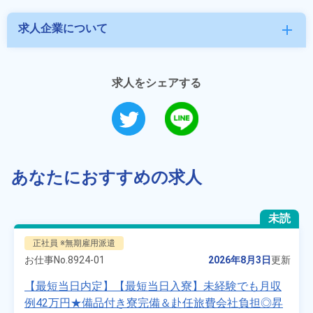
求人企業について
add
求人をシェアする
あなたにおすすめの求人
未読
正社員 ※無期雇用派遣
お仕事No.
8924-01
2026年8月3日
更新
【最短当日内定】【最短当日入寮】未経験でも月収
例42万円★備品付き寮完備＆赴任旅費会社負担◎昇