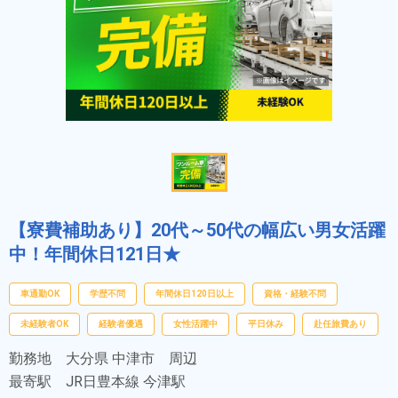
【寮費補助あり】20代～50代の幅広い男女活躍
中！年間休日121日★
車通勤OK
学歴不問
年間休日120日以上
資格・経験不問
未経験者OK
経験者優遇
女性活躍中
平日休み
赴任旅費あり
勤務地
大分県 中津市 周辺
最寄駅
JR日豊本線 今津駅