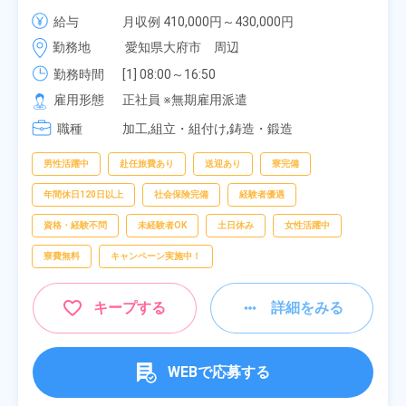
給・業績賞与あり！組立や塗装など自動車製造の各
給与
月収例 410,000円～430,000円

種作業！《愛知県大府市》
月給 277,000円～277,000円
勤務地
愛知県大府市　周辺
勤務時間
[1] 08:00～16:50

[2] 06:25～15:10

雇用形態
正社員 ※無期雇用派遣
[3] 17:05～01:50
職種
加工,組立・組付け,鋳造・鍛造
男性活躍中
赴任旅費あり
送迎あり
寮完備
年間休日120日以上
社会保険完備
経験者優遇
資格・経験不問
未経験者OK
土日休み
女性活躍中
寮費無料
キャンペーン実施中！
キープする
詳細をみる
WEBで応募する