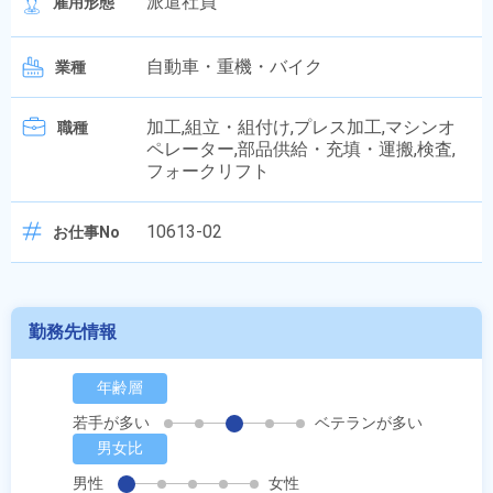
派遣社員
雇用形態
自動車・重機・バイク
業種
加工,組立・組付け,プレス加工,マシンオ
職種
ペレーター,部品供給・充填・運搬,検査,
フォークリフト
10613-02
お仕事No
勤務先情報
年齢層
若手が多い
ベテランが多い
男女比
男性
女性