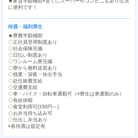
★家賃半額補助※近くにスーパーやコンビニもあり生活
に便利です！
待遇・福利厚生
★寮費半額補助

◇正社員登用制度あり

◇社会保険完備

◇日払い制度あり

◇ワンルーム寮完備

◇寮から無料送迎あり

◇残業・深夜・休出手当

◇赴任旅費支給

◇交通費支給

◇車・バイク・自転車通勤可（※寮生は車通勤のみ）

◇有給休暇

◇食堂利用可(350円～)

◇お弁当持ち込み可

◇仕出し弁当あり

※各待遇は規定有