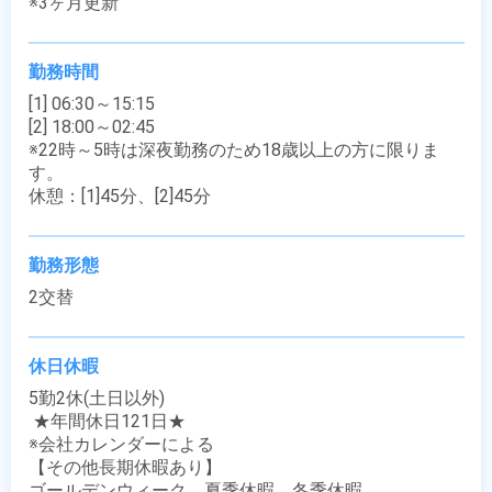
※3ヶ月更新
勤務時間
[1] 06:30～15:15

[2] 18:00～02:45

※22時～5時は深夜勤務のため18歳以上の方に限りま
す。

休憩：[1]45分、[2]45分
勤務形態
2交替
休日休暇
5勤2休(土日以外)

 ★年間休日121日★

※会社カレンダーによる

【その他長期休暇あり】

ゴールデンウィーク、夏季休暇、冬季休暇