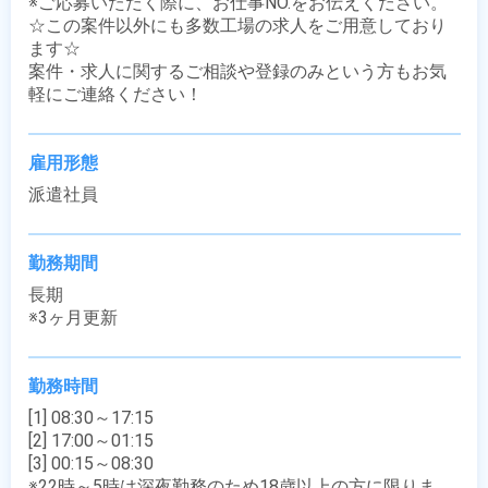
※ご応募いただく際に、お仕事NO.をお伝えください。

☆この案件以外にも多数工場の求人をご用意しており
ます☆

案件・求人に関するご相談や登録のみという方もお気
軽にご連絡ください！
雇用形態
派遣社員
勤務期間
長期

※3ヶ月更新
勤務時間
[1] 08:30～17:15

[2] 17:00～01:15

[3] 00:15～08:30

※22時～5時は深夜勤務のため18歳以上の方に限りま