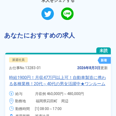
求人をシェアする
あなたにおすすめの求人
未読
派遣社員
新着
お仕事No.
13283-01
2026年8月3日
更新
時給1900円！月収47万円以上可！自動車製造に携わ
る各種業務！20代～40代の男女活躍中★ワンルーム
寮無料！マイカー通勤OK！無料駐車場あり！赴任旅
給与
月収例 460,000円～480,000円

費会社負担！社員食堂あり！日払いあり！土日休
時給 1,900円～1,900円
勤務地
福岡県苅田町　周辺
み！特別賞与90万円支給！《福岡県京都郡苅田町》
勤務時間
[1] 08:00～17:00

[2] 20:00～05:00
