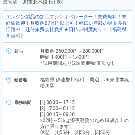
最寄駅
JR東北本線 松川駅
エンジン製品の加工マシンオペレーター！寮費無料！未
経験歓迎！月収例27万円以上可！幅広い年齢の男女多数
活躍中！赴任旅費会社負担★日払い制度あり！《福島県
川俣町》
月収例 260,000円～280,000円
給与
時給 1,400円～1,400円
※試用期間あり(2週間)時給変動なし
福島県 伊達郡川俣町 周辺 JR東北本線
勤務地
松川駅
[1] 08:30～17:15
勤務時間
[2] 17:00～01:15
[3] 00:15～08:30
※22時～5時は深夜勤務のため18歳以上の
方に限ります。
休憩：[1]55分、[2]50分、[3]50分