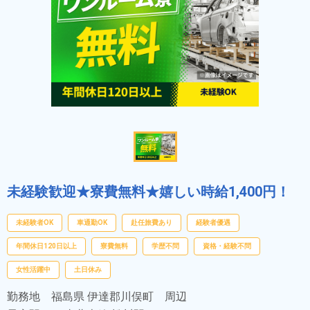
未経験歓迎★寮費無料★嬉しい時給1,400円！
未経験者OK
車通勤OK
赴任旅費あり
経験者優遇
年間休日120日以上
寮費無料
学歴不問
資格・経験不問
女性活躍中
土日休み
勤務地
福島県 伊達郡川俣町 周辺