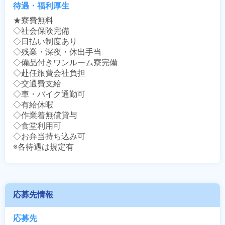
待遇・福利厚生
★寮費無料

◇社会保険完備

◇日払い制度あり

◇残業・深夜・休出手当

◇備品付きワンルーム寮完備

◇赴任旅費会社負担

◇交通費支給

◇車・バイク通勤可

◇有給休暇

◇作業着無償貸与

◇食堂利用可

◇お弁当持ち込み可

※各待遇は規定有
応募先情報
応募先