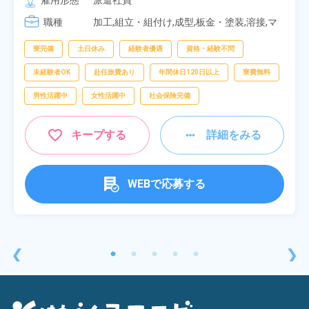
雇用形態
派遣社員
[3] 06:30～15:00

職種
[4] 14:30～23:00

加工,組立・組付け,成型,板金・塗装,溶接,マ
[5] 22:30～07:00
シンオペレーター,部品供給・充填・運搬,検
査,物流・配送
寮完備
土日休み
経験者優遇
資格・経験不問
未経験者OK
赴任旅費あり
年間休日120日以上
寮費無料
男性活躍中
女性活躍中
社会保険完備
キープする
詳細をみる
WEBで応募する
❮
❯