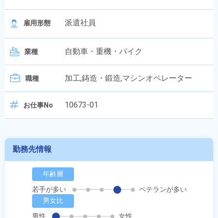
派遣社員
雇用形態
自動車・重機・バイク
業種
加工,鋳造・鍛造,マシンオペレーター
職種
10673-01
お仕事No
勤務先情報
年齢層
若手が多い
ベテランが多い
男女比
男性
女性