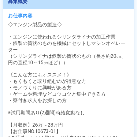
募集概要
お仕事内容
◇エンジン製品の製造◇

・エンジンに使われるシリンダライナの加工作業

・鉄製の筒状のものを機械にセットしマシンオペレー
ター

（シリンダライナは鉄製の筒状のもの（長さ約20㎝、
円の直径10～15㎝ほど））

《こんな方にもオススメ！》

・もくもくと取り組むのが得意な方

・モノづくりに興味がある方

・ゲームや料理などコツコツと集中できる方

・寮付き求人をお探しの方

※試用期間あり(2週間)時給変動なし

【月収例】26万～28万円

【お仕事NO.10673-01】
