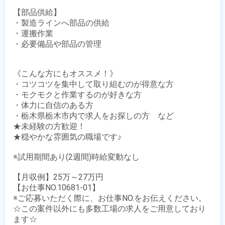
【部品供給】

・製造ラインへ部品の供給

・運搬作業

・必要備品や部品の管理

《こんな方にもオススメ！》

・コツコツを集中して取り組むのが得意な方

・モクモクと作業するのが好きな方

・体力に自信のある方　

・栃木県栃木市内で求人をお探しの方　など

★未経験の方歓迎！

★穏やかな雰囲気の職場です♪

※試用期間あり(2週間)時給変動なし

【月収例】25万～27万円

【お仕事NO.10681-01】

※ご応募いただく際に、お仕事NO.をお伝えください。

☆この案件以外にも多数工場の求人をご用意しており
ます☆
