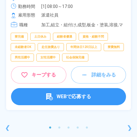
勤務時間
[1] 08:00～17:00

[2] 20:00～05:00

雇用形態
派遣社員
[3] 06:30～15:00

職種
[4] 14:30～23:00

加工,組立・組付け,成型,板金・塗装,溶接,マ
[5] 22:30～07:00
シンオペレーター,部品供給・充填・運搬,検
査,物流・配送
寮完備
土日休み
経験者優遇
資格・経験不問
未経験者OK
赴任旅費あり
年間休日120日以上
寮費無料
男性活躍中
女性活躍中
社会保険完備
キープする
詳細をみる
WEBで応募する
❮
❯