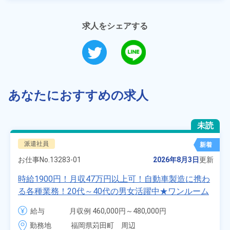
求人をシェアする
あなたにおすすめの求人
未読
派遣社員
新着
お仕事No.
13283-01
2026年8月3日
更新
時給1900円！月収47万円以上可！自動車製造に携わ
る各種業務！20代～40代の男女活躍中★ワンルーム
寮無料！マイカー通勤OK！無料駐車場あり！赴任旅
給与
月収例 460,000円～480,000円

費会社負担！社員食堂あり！日払いあり！土日休
時給 1,900円～1,900円
勤務地
福岡県苅田町　周辺
み！特別賞与90万円支給！《福岡県京都郡苅田町》