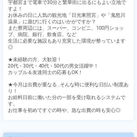
宇都宮まで電車で30分と繁華街に出るにもよい立地で
すよ！

お休みの日に人気の観光地「日光東照宮」や「鬼怒川
温泉」に遊びに行くのはいかがですか？

また寮周辺には、スーパー、コンビニ、100円ショッ
プ、病院、銀行、飲食店、など

生活に必要な施設もあり充実した環境が整っています
◎

★未経験の方、大歓迎！

20代・30代・40代・50代の男女活躍中！

カップル＆友達同士の応募もOK！

★今月は出費が重なる…そんな時に便利な日払い制度あ
り！

お給料日前に働いた分の一部を受け取れるシステムで
す。

お仕事を初めてすぐの時や、急な出費の時も安心◎