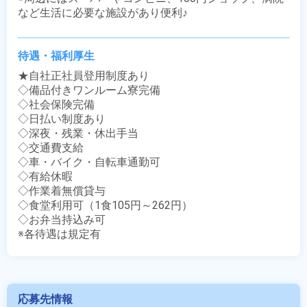
など生活に必要な施設があり便利♪
待遇・福利厚生
★自社正社員登用制度あり

◇備品付きワンルーム寮完備

◇社会保険完備

◇日払い制度あり

◇深夜・残業・休出手当

◇交通費支給

◇車・バイク・自転車通勤可

◇有給休暇

◇作業着無償貸与

◇食堂利用可（1食105円～262円）

◇お弁当持込み可

※各待遇は規定有
応募先情報