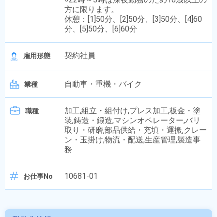
方に限ります。
休憩：[1]50分、[2]50分、[3]50分、[4]60
分、[5]50分、[6]60分
契約社員
雇用形態
自動車・重機・バイク
業種
加工,組立・組付け,プレス加工,板金・塗
職種
装,鋳造・鍛造,マシンオペレーター,バリ
取り・研磨,部品供給・充填・運搬,クレー
ン・玉掛け,物流・配送,生産管理,製造事
務
10681-01
お仕事No