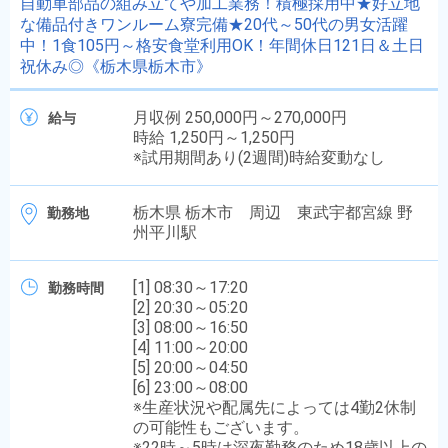
自動車部品の組み立てや加工業務！積極採用中★好立地
な備品付きワンルーム寮完備★20代～50代の男女活躍
中！1食105円～格安食堂利用OK！年間休日121日＆土日
祝休み◎《栃木県栃木市》
月収例 250,000円～270,000円
給与
時給 1,250円～1,250円
※試用期間あり(2週間)時給変動なし
栃木県 栃木市 周辺 東武宇都宮線 野
勤務地
州平川駅
[1] 08:30～17:20
勤務時間
[2] 20:30～05:20
[3] 08:00～16:50
[4] 11:00～20:00
[5] 20:00～04:50
[6] 23:00～08:00
※生産状況や配属先によっては4勤2休制
の可能性もございます。
※22時～5時は深夜勤務のため18歳以上の