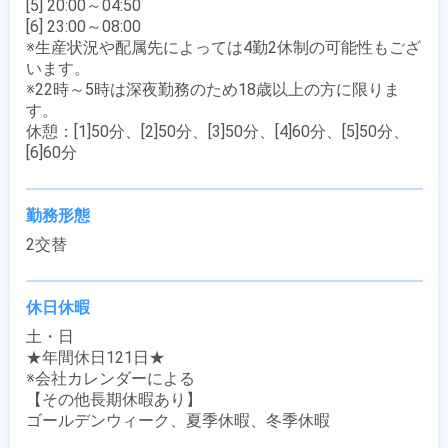
[5] 20:00～04:50

[6] 23:00～08:00

※生産状況や配属先によっては4勤2休制の可能性もござ
います。

※22時～5時は深夜勤務のため18歳以上の方に限りま
す。

休憩：[1]50分、[2]50分、[3]50分、[4]60分、[5]50分、
[6]60分
勤務形態
2交替
休日休暇
土・日

★年間休日121日★

※会社カレンダーによる

【その他長期休暇あり】

ゴールデンウィーク、夏季休暇、冬季休暇