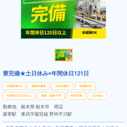
寮完備★土日休み×年間休日121日
未経験者OK
経験者優遇
女性活躍中
車通勤OK
年間休日120日以上
資格・経験不問
学歴不問
土日休み
勤務地
栃木県 栃木市 周辺
最寄駅
東武宇都宮線 野州平川駅