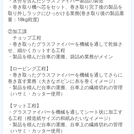
・水分を含んだグラスファイバー製品の製造

・巻き取り機へ芯をセット、巻き取り完了後の製品を
取り外しラックにひっかける業務(巻き取り後の製品重
量：18kg程度)

②加工課

　チョップ工程

・巻き取ったグラスファイバーを機械を通して乾燥さ
せ、細かくカットする工程

・製品を積んだ台車の運搬、袋詰め業務がメイン

【ロービング工程】

・巻き取ったグラスファイバーを機械を通してさらに
巻き直す業務（大きなボビンに糸を巻くイメージ）

・製品を積んだ台車の運搬、台車上の繊維切れの管理
（ハサミ・カッター使用）

【マット工程】

・グラスファイバーを機械を通してシート状に加工す
る工程（模造紙サイズの和紙みたいなイメージ）

・製品を積んだ台車の運搬、台車上の繊維切れの管理
（ハサミ・カッター使用）
