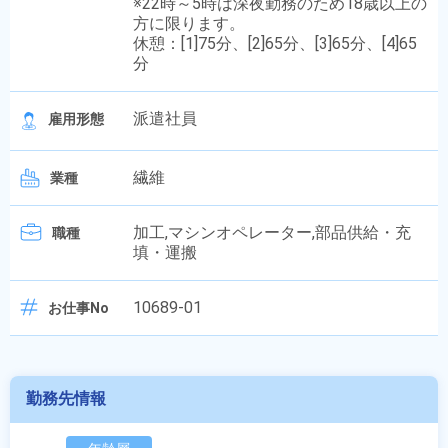
※22時～5時は深夜勤務のため18歳以上の
方に限ります。
休憩：[1]75分、[2]65分、[3]65分、[4]65
分
派遣社員
雇用形態
繊維
業種
加工,マシンオペレーター,部品供給・充
職種
填・運搬
10689-01
お仕事No
勤務先情報