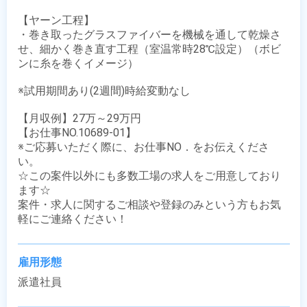
【ヤーン工程】

・巻き取ったグラスファイバーを機械を通して乾燥さ
せ、細かく巻き直す工程（室温常時28℃設定）（ボビ
ンに糸を巻くイメージ）

※試用期間あり(2週間)時給変動なし

【月収例】27万～29万円

【お仕事NO.10689-01】

※ご応募いただく際に、お仕事NO．をお伝えくださ
い。

☆この案件以外にも多数工場の求人をご用意しており
ます☆

案件・求人に関するご相談や登録のみという方もお気
軽にご連絡ください！
雇用形態
派遣社員