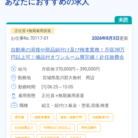
あなたにおすすめの求人
未読
正社員 ※無期雇用派遣
お仕事No.
70117-01
2026年8月3日
更新
自動車の溶接や部品組付け及び検査業務！月収38万
円以上可！備品付きワンルーム寮完備！赴任旅費会
社負担★人気の土日休み！昇給＆業績賞与あり！
給与
月収例 370,000円～390,000円

車・バイク通勤可！無料駐車場あり！カップルでの
時給 1,700円～1,700円
勤務地
宮城県黒川郡大衡村　周辺
応募OK★《宮城県大衡村》
勤務時間
[1] 06:25～15:05

[2] 16:00～00:40

雇用形態
正社員 ※無期雇用派遣
[3] 16:30～01:10

職種
[4] 08:00～16:40

組立・組付け,板金・塗装,溶接,検査
[5] 20:00～04:40
寮完備
経験者優遇
資格・経験不問
未経験者OK
赴任旅費あり
年間休日120日以上
男性活躍中