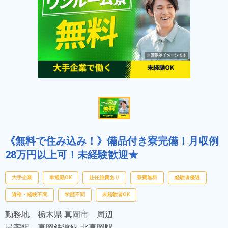
《無料で住み込み！》備品付き寮完備！月収例
28万円以上可！未経験歓迎★
大手企業
車通勤OK
赴任旅費あり
寮費無料
経験者優遇
資格・経験不問
学歴不問
未経験者OK
勤務地
栃木県 真岡市 周辺
最寄駅
真岡鉄道線 北真岡駅