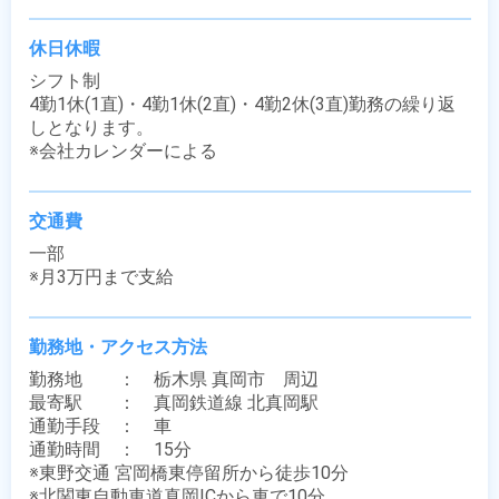
休日休暇
シフト制

4勤1休(1直)・4勤1休(2直)・4勤2休(3直)勤務の繰り返
しとなります。

※会社カレンダーによる
交通費
一部

※月3万円まで支給
勤務地・アクセス方法
勤務地　　：　栃木県 真岡市　周辺

最寄駅　　：　真岡鉄道線 北真岡駅

通勤手段　：　車

通勤時間　：　15分

※東野交通 宮岡橋東停留所から徒歩10分

※北関東自動車道真岡ICから車で10分
