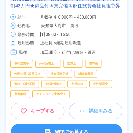
例42万円★備品付き寮完備＆赴任旅費会社負担◎昇
給・業績賞与あり！組立や塗装など自動車製造の各
給与
月収例 410,000円～430,000円

種作業！《愛知県大府市》
月給 277,000円～277,000円
勤務地
愛知県大府市　周辺
勤務時間
[1] 08:00～16:50

[2] 06:25～15:10

雇用形態
正社員 ※無期雇用派遣
[3] 17:05～01:50
職種
加工,組立・組付け,鋳造・鍛造
男性活躍中
赴任旅費あり
送迎あり
寮完備
年間休日120日以上
社会保険完備
経験者優遇
資格・経験不問
未経験者OK
土日休み
女性活躍中
寮費無料
キャンペーン実施中！
キープする
詳細をみる
WEBで応募する