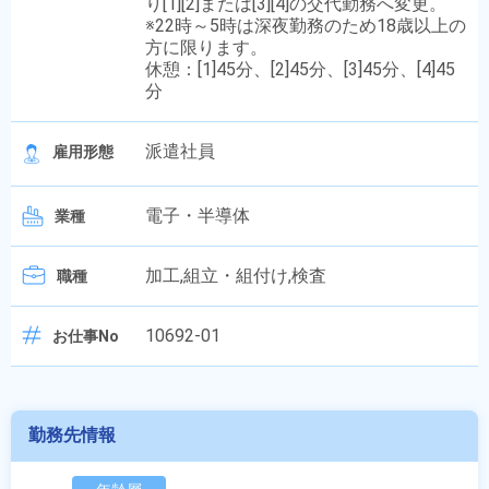
り[1][2]または[3][4]の交代勤務へ変更。
※22時～5時は深夜勤務のため18歳以上の
方に限ります。
休憩：[1]45分、[2]45分、[3]45分、[4]45
分
派遣社員
雇用形態
電子・半導体
業種
加工,組立・組付け,検査
職種
10692-01
お仕事No
勤務先情報