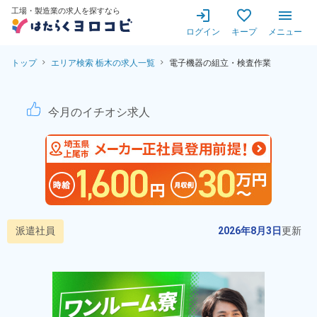
工場・製造業の求人を探すなら
ログイン
キープ
メニュー
トップ
エリア検索 栃木の求人一覧
電子機器の組立・検査作業
電子機器の組立・検査作業！高
今月のイチオシ求人
派遣社員
2026年8月3日
更新