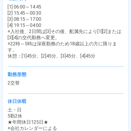
[1] 06:00～14:45

[2] 15:45～00:30

[3] 08:15～17:00

[4] 19:15～04:00

※入社後、2日間は[3]その後、配属先により[1][2]または
[3][4]の交代勤務へ変更。

※22時～5時は深夜勤務のため18歳以上の方に限りま
す。

休憩：[1]45分、[2]45分、[3]45分、[4]45分
勤務形態
2交替
休日休暇
土・日

5勤2休

★年間休日125日★

※会社カレンダーによる
