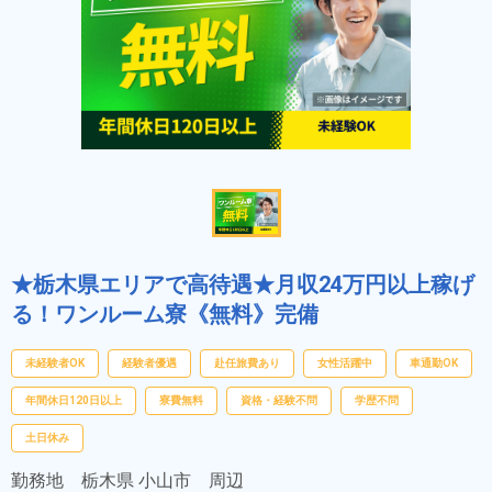
★栃木県エリアで高待遇★月収24万円以上稼げ
る！ワンルーム寮《無料》完備
未経験者OK
経験者優遇
赴任旅費あり
女性活躍中
車通勤OK
年間休日120日以上
寮費無料
資格・経験不問
学歴不問
土日休み
勤務地
栃木県 小山市 周辺