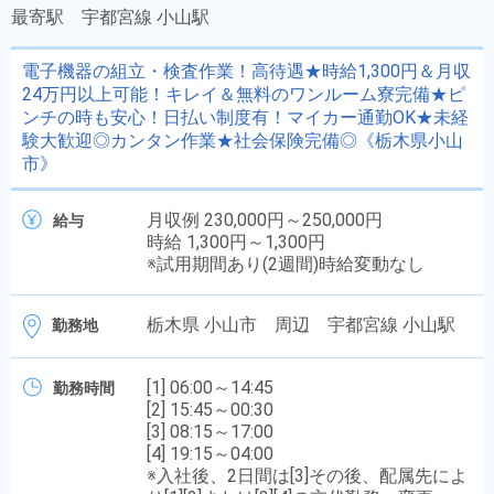
最寄駅
宇都宮線 小山駅
電子機器の組立・検査作業！高待遇★時給1,300円＆月収
24万円以上可能！キレイ＆無料のワンルーム寮完備★ピ
ンチの時も安心！日払い制度有！マイカー通勤OK★未経
験大歓迎◎カンタン作業★社会保険完備◎《栃木県小山
市》
月収例 230,000円～250,000円
給与
時給 1,300円～1,300円
※試用期間あり(2週間)時給変動なし
栃木県 小山市 周辺 宇都宮線 小山駅
勤務地
[1] 06:00～14:45
勤務時間
[2] 15:45～00:30
[3] 08:15～17:00
[4] 19:15～04:00
※入社後、2日間は[3]その後、配属先によ