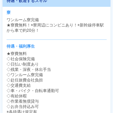
待遇・歓迎するスキル
寮
ワンルーム寮完備

★寮費無料！※寮周辺にコンビニあり！※新幹線停車駅
から車で約20分！
待遇・福利厚生
★寮費無料

◇社会保険完備

◇日払い制度あり

◇残業・深夜・休出手当

◇ワンルーム寮完備

◇赴任旅費会社負担

◇交通費支給

◇車・バイク・自転車通勤可

◇有給休暇

◇作業着無償貸与

◇お弁当持込み可

※各待遇は規定有