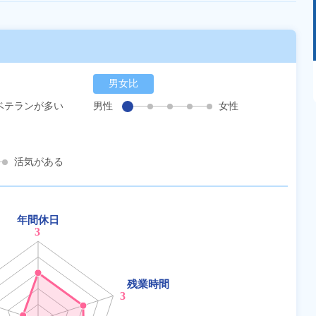
あるモノに魅了され続け気がつけばマニア
男女比
に！？ディープな世界にあなたもきっとハマる
はず！
ベテランが多い
男性
女性
活気がある