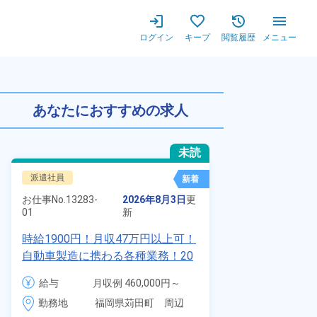
ログイン
キープ
閲覧履歴
メニュー
K◎高時給1,800円★嬉しい
あなたにおすすめの求人
未読
派遣社員
正社員 ※無期
新着
お仕事No.
8924
お仕事No.
13283-
2026年8月3日
更
01
01
新
【最短当日内
時給1900円！月収47万円以上可！
寮】未経験で
自動車製造に携わる各種業務！20
品付き寮完備
代～40代の男女活躍中★ワンルー
給与
給与
月収例 460,000円～
◎昇給・業績
ム寮無料！マイカー通勤OK！無料
480,000円

勤務地
装など自動車
勤務地
福岡県苅田町　周辺
駐車場あり！赴任旅費会社負担！
時給 1,900円～1,900円