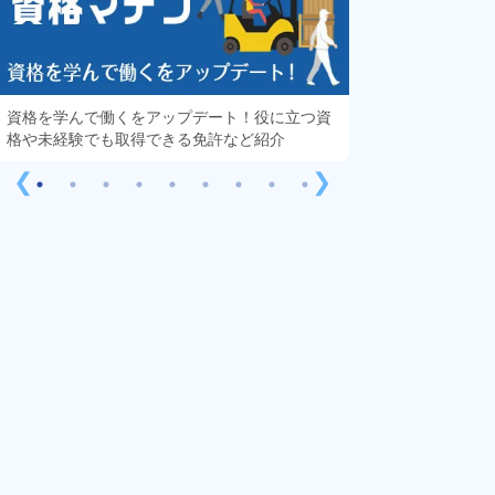
資格を学んで働くをアップデート！役に立つ資
知っておきたい「
格や未経験でも取得できる免許など紹介
する疑問や不安を
❮
❯