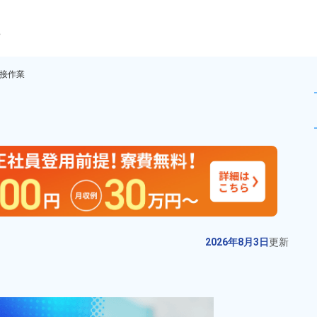
ら
接作業
のフレーム溶接作業！未経験O
未読
期間従業員
おすすめ
お仕事No.
1917-
2026年8月3日
更
01
新
株式会社SUBARU 【期間従業員 募
2026年8月3日
更新
集】個室寮費・水道・光熱費無
料！メーカーより入社特典85万
給与
月収例 31,800円～
円！満了慰労金最大122万円★経
34,500円

勤務地
群馬県邑楽郡大泉町　
験者手当最大15万円！赴任手当2
日給 11,000円～12,000