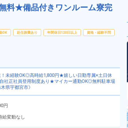
費無料★備品付きワンルーム寮完
勤OK
赴任旅費あり
年間休日120日以上
資格・経験不問
未経験OK◎高時給1,800円★嬉しい日勤専属×土日休
！自社正社員登用制度あり★マイカー通勤OK◎無料駐車場
栃木県宇都宮市》
00円
時給変動なし