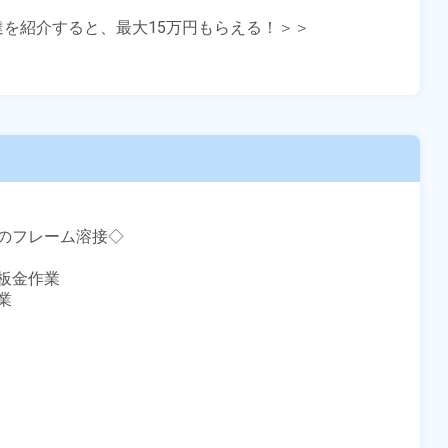
友達を紹介すると、最大15万円もらえる！＞＞

のフレーム溶接◇

金作業




