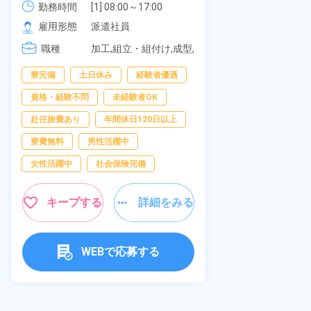
《愛知県大府
勤務時間
社員食堂あり！日払いあり！土日
勤務時間
[1] 08:00～17:00

[2] 20:00～05:00

雇用形態
休み！特別賞与90万円支給！《福
雇用形態
派遣社員
[3] 06:30～15:00

岡県京都郡苅田町》
職種
職種
[4] 14:30～23:00

加工,組立・組付け,成型,
[5] 22:30～07:00
板金・塗装,溶接,マシン
男性活躍中
寮完備
土日休み
経験者優遇
オペレーター,部品供
給・充填・運搬,検査,物
送迎あり
資格・経験不問
未経験者OK
流・配送
年間休日120日
赴任旅費あり
年間休日120日以上
経験者優遇
寮費無料
男性活躍中
未経験者OK
女性活躍中
社会保険完備
女性活躍中
キープする
詳細をみる
キャンペーン実
キープ
WEBで応募する