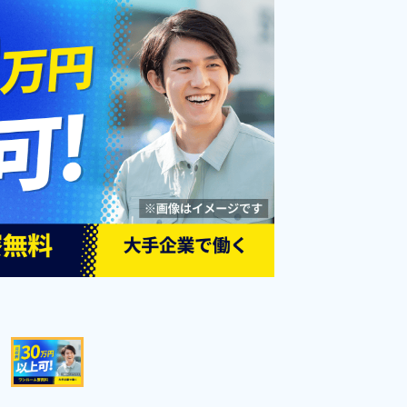
周辺
万円★正月手当3万円★《群馬県太
勤務時間
[1] 06:30～15:15

円
[2] 15:15～00:00

田市・大泉町》
雇用形態
期間従業員
[3] 21:45～06:30
職種
加工,組立・組付け,プレ
ス加工,板金・塗装
未経験者OK
経験者優遇
男性活躍中
赴任旅費あり
寮完備
社会保険完備
土日休み
資格・経験不問
寮費無料
年間休日120日以上
キープする
詳細をみる
WEBで応募する