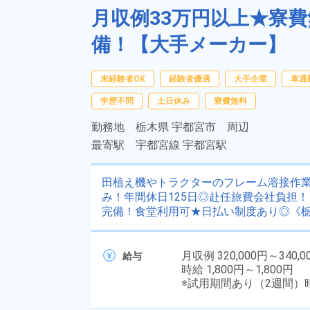
月収例33万円以上★寮
備！【大手メーカー】
未経験者OK
経験者優遇
大手企業
車通
学歴不問
土日休み
寮費無料
勤務地
栃木県 宇都宮市 周辺
最寄駅
宇都宮線 宇都宮駅
田植え機やトラクターのフレーム溶接作業！
み！年間休日125日◎赴任旅費会社負担
完備！食堂利用可★日払い制度あり◎《
月収例 320,000円～340,0
給与
時給 1,800円～1,800円
※試用期間あり（2週間）