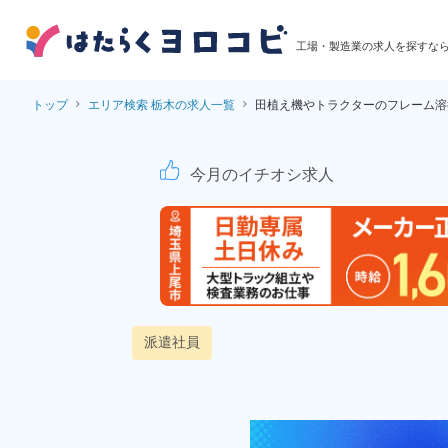
工場・製造業の求人を探すな
トップ
エリア検索 栃木の求人一覧
田植え機やトラクターのフレーム溶
田植え機やトラクター
今月のイチオシ求人
派遣社員