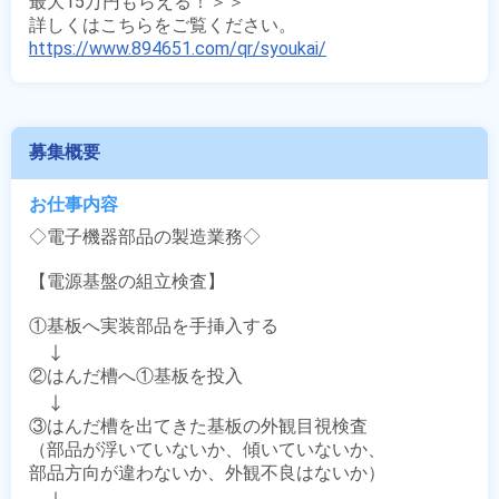
最大15万円もらえる！＞＞

https://www.894651.com/qr/syoukai/
募集概要
お仕事内容
◇電子機器部品の製造業務◇

【電源基盤の組立検査】

①基板へ実装部品を手挿入する 

　↓

②はんだ槽へ①基板を投入 

　↓

③はんだ槽を出てきた基板の外観目視検査 

（部品が浮いていないか、傾いていないか、

部品方向が違わないか、外観不良はないか） 
