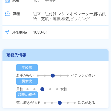
電子・半導体
業種
組立・組付け,マシンオペレーター,部品供
職種
給・充填・運搬,検査,ピッキング
1080-01
お仕事No
勤務先情報
年齢層
若手が多い
ベテランが多い
男女比
男性
女性
職場の様子
落ち着きがある
活気がある