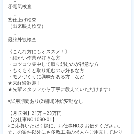
　↓

④電気検査

　↓

⑤仕上げ検査

（出来映え検査） 

　↓

最終外観検査

《こんな方にもオススメ！》

・細かい作業が好きな方 

・コツコツ集中して取り組むのが得意な方

・もくもくと取り組むのが好きな方

・モノづくりに興味がある方　など

★未経験歓迎！

★先輩スタッフから丁寧に教えていただけます♪

※試用期間あり(2週間)時給変動なし

【月収例】21万～23万円

【お仕事NO.1080-01】

※ご応募いただく際に、お仕事NO.をお伝えください。

☆この案件以外にも多数工場の求人をご用意しており