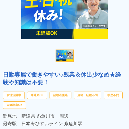
日勤専属で働きやすい♪残業＆休出少なめ★経
験や知識は不要！
女性活躍中
車通勤OK
経験者優遇
資格・経験不問
学歴不問
未経験者OK
勤務地
新潟県 糸魚川市 周辺
最寄駅
日本海ひすいライン 糸魚川駅