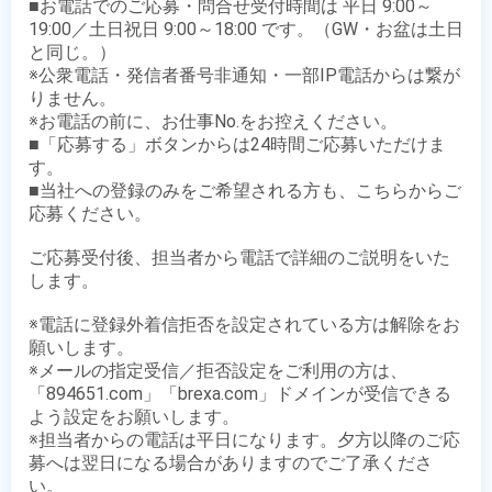
■お電話でのご応募・問合せ受付時間は 平日 9:00～
19:00／土日祝日 9:00～18:00 です。（GW・お盆は土日
と同じ。）

※公衆電話・発信者番号非通知・一部IP電話からは繋が
りません。

※お電話の前に、お仕事No.をお控えください。

■「応募する」ボタンからは24時間ご応募いただけま
す。

■当社への登録のみをご希望される方も、こちらからご
応募ください。

ご応募受付後、担当者から電話で詳細のご説明をいた
します。

※電話に登録外着信拒否を設定されている方は解除をお
願いします。

※メールの指定受信／拒否設定をご利用の方は、
「894651.com」「brexa.com」ドメインが受信できる
よう設定をお願いします。

※担当者からの電話は平日になります。夕方以降のご応
募へは翌日になる場合がありますのでご了承くださ