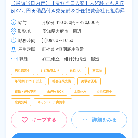
【最短当日内定】【最短当日入寮】未経験でも月収
例42万円★備品付き寮完備＆赴任旅費会社負担◎昇
給・業績賞与あり！組立や塗装など自動車製造の各
給与
月収例 410,000円～430,000円

種作業！《愛知県大府市》
月給 277,000円～277,000円
勤務地
愛知県大府市　周辺
勤務時間
[1] 08:00～16:50

[2] 06:25～15:10

雇用形態
正社員 ※無期雇用派遣
[3] 17:05～01:50
職種
加工,組立・組付け,鋳造・鍛造
男性活躍中
赴任旅費あり
送迎あり
寮完備
年間休日120日以上
社会保険完備
経験者優遇
資格・経験不問
未経験者OK
土日休み
女性活躍中
寮費無料
キャンペーン実施中！
キープする
詳細をみる