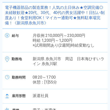
電子機器部品の製造業務！人気の土日休み★空調完備◎
未経験歓迎★20代、30代、40代の男女活躍中！日払い制
度あり！食堂利用OK！マイカー通勤可★無料駐車場完
備！《新潟県糸魚川市》
月収例 210,000円～230,000円
給与
時給 1,200円～1,200円
※試用期間あり(2週間)時給変動なし
新潟県 糸魚川市 周辺 日本海ひすいラ
勤務地
イン 糸魚川駅
08:20～17:00
勤務時間
休憩：[1]55分
派遣社員
雇用形態