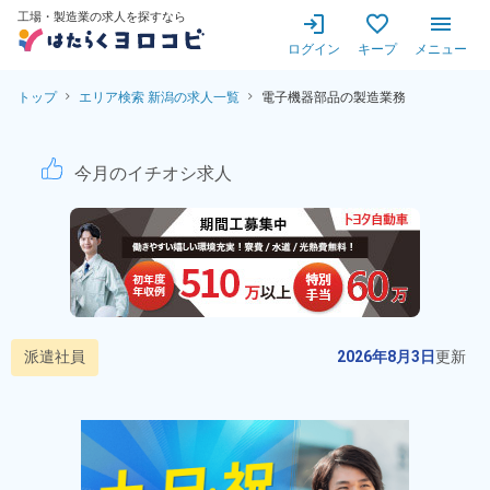
工場・製造業の求人を探すなら
ログイン
キープ
メニュー
トップ
エリア検索 新潟の求人一覧
電子機器部品の製造業務
電子機器部品の製造業務！人気
今月のイチオシ求人
派遣社員
2026年8月3日
更新