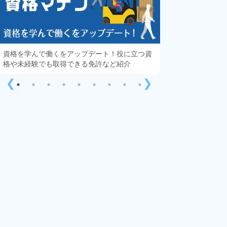
資格を学んで働くをアップデート！役に立つ資
知っておきたい「
格や未経験でも取得できる免許など紹介
する疑問や不安を
❮
❯