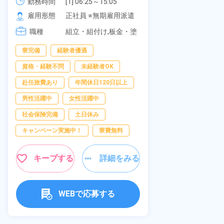
可！無料駐車場あり！カップルで
勤務時間
[1] 06:25～15:05

社員食堂あり
勤務時間
[2] 16:00～00:40

の応募OK★《宮城県大衡村》
雇用形態
正社員 ※無期雇用派遣
休み！特別賞
雇用形態
[3] 16:30～01:10

岡県京都郡苅
職種
[4] 08:00～16:40

組立・組付け,板金・塗
職種
[5] 20:00～04:40
装,溶接,検査
寮完備
経験者優遇
寮完備
土
資格・経験不問
未経験者OK
資格・経験不問
赴任旅費あり
年間休日120日以上
赴任旅費あり
男性活躍中
女性活躍中
寮費無料
社会保険完備
土日休み
女性活躍中
キャンペーン実施中！
寮費無料
キープ
キープする
詳細をみる
WEBで応募する