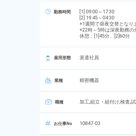
[1] 09:00～17:30
勤務時間
[2] 19:45～04:30
※1週間で昼夜交替となり
※22時～5時は深夜勤務
休憩：[1]45分、[2]60分
派遣社員
雇用形態
精密機器
業種
加工,組立・組付け,検査,
職種
10847-03
お仕事No