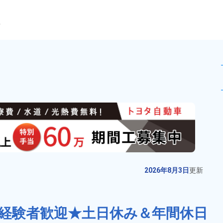
ら
造！【高時給1,800円】組
未読
派遣社員
お仕事No.
13507-
2026年8月3日
更
02
新
空気圧制御機器部品のピッキング
2026年8月3日
更新
業務！月収例29万円以上★残業少
なめ◎寮費無料★備品付きワンル
給与
月収例 280,000円～
ーム寮完備！正社員登用制度あり
300,000円

造経験者歓迎★土日休み＆年間休日
勤務地
茨城県常総市　周辺
★20代～40代の男性活躍中！交通
時給 1,700円～1,700円