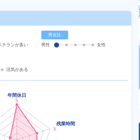
男女比
ベテランが多い
男性
女性
活気がある