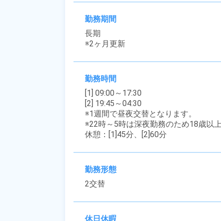
勤務期間
長期

※2ヶ月更新
勤務時間
[1] 09:00～17:30

[2] 19:45～04:30

※1週間で昼夜交替となります。

※22時～5時は深夜勤務のため18歳以
休憩：[1]45分、[2]60分
勤務形態
2交替
休日休暇