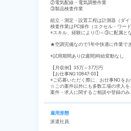
②電気配線・電気調整作業

③製品検査作業

組立・測定・設置⼯程は計測器（ダイ
検査作業はPC操作（エクセル・ワード
※スキル、経験により①～③に配属とな
★空調完備なので1年中快適に作業でき
※試用期間あり(2週間)時給変動なし

【月収例】35万～37万円

【お仕事NO.10847-03】

※ご応募いただく際に、お仕事NO.をお
☆この案件以外にも多数工場の求人を
案件・求人に関するご相談や登録のみ
雇用形態
派遣社員