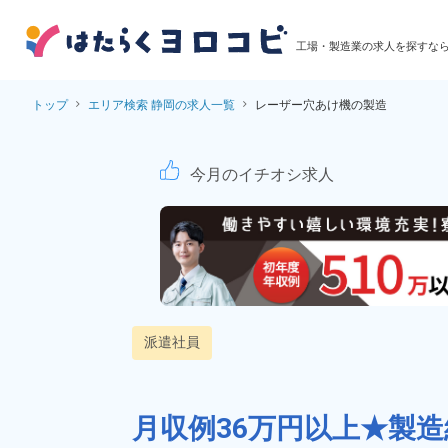
工場・製造業の求人を探すな
トップ
エリア検索 静岡の求人一覧
レーザー穴あけ機の製造
レーザー穴あけ機の製
今月のイチオシ求人
派遣社員
月収例36万円以上★製