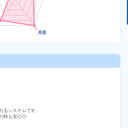
あるモノに魅了され続け気がつけばマニア
に！？ディープな世界にあなたもきっとハマる
はず！
れるシステムです。

時も安心◎
