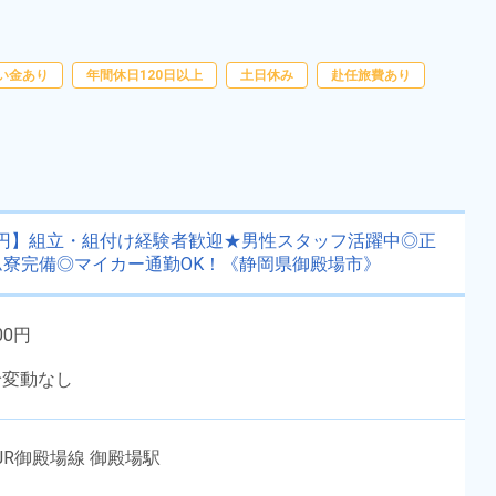
費支給★食堂利用可◎日払い制度
勤務時間
08:30～17:15
あり★マイカー通勤可＆無料駐車
雇用形態
派遣社員
場有★《茨城県常総市》
職種
ピッキング,梱包
い金あり
年間休日120日以上
土日休み
赴任旅費あり
男性活躍中
社会保険完備
寮完備
赴任旅費あり
年間休日120日以上
寮費無料
土日祝休み
経験者優遇
00円】組立・組付け経験者歓迎★男性スタッフ活躍中◎正
資格・経験不問
未経験者OK
寮完備◎マイカー通勤OK！《静岡県御殿場市》
キープする
詳細をみる
00円
給変動なし
WEBで応募する
JR御殿場線 御殿場駅