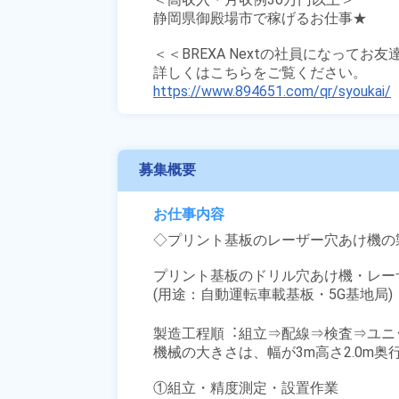
静岡県御殿場市で稼げるお仕事★

＜＜BREXA Nextの社員になってお
https://www.894651.com/qr/syoukai/
募集概要
お仕事内容
◇プリント基板のレーザー穴あけ機の製
プリント基板のドリル穴あけ機・レー
(用途：自動運転車載基板・5G基地局)

製造⼯程順︓組⽴⇒配線⇒検査⇒ユニ
機械の大きさは、幅が3m高さ2.0m奥行き
①組立・精度測定・設置作業
