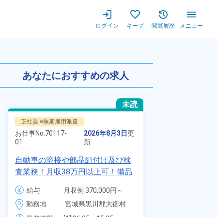
ログイン
キープ
閲覧履歴
メニュー
立・組付け経験者歓迎★男性スタ
あなたにおすすめの求人
未読
正社員 ※無期雇用派遣
派遣社員
お仕事No.
70117-
2026年8月3日
更
お仕事No.
1328
01
新
01
自動車の溶接や部品組付け及び検
時給1900円
査業務！月収38万円以上可！備品
自動車製造に
付きワンルーム寮完備！赴任旅費
代～40代の
給与
月収例 370,000円～
給与
会社負担★人気の土日休み！昇給
ム寮無料！マ
390,000円

勤務地
宮城県黒川郡大衡村　
＆業績賞与あり！車・バイク通勤
勤務地
駐車場あり！
時給 1,700円～1,700円
周辺