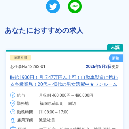
あなたにおすすめの求人
未読
派遣社員
新着
お仕事No.
13283-01
2026年8月3日
更新
時給1900円！月収47万円以上可！自動車製造に携わ
る各種業務！20代～40代の男女活躍中★ワンルーム
寮無料！マイカー通勤OK！無料駐車場あり！赴任旅
給与
月収例 460,000円～480,000円

費会社負担！社員食堂あり！日払いあり！土日休
時給 1,900円～1,900円
勤務地
福岡県苅田町　周辺
み！特別賞与90万円支給！《福岡県京都郡苅田町》
勤務時間
[1] 08:00～17:00

[2] 20:00～05:00

雇用形態
派遣社員
[3] 06:30～15:00
