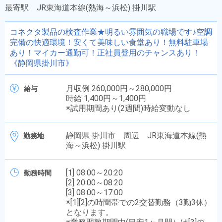
最寄駅
JR東海道本線(熱海～浜松) 掛川駅
コネクタ製品の検査作業★明るい雰囲気の職場です♪空調
完備の快適環境！安くて美味しい食堂あり！無料駐車場
あり！マイカー通勤可！正社員登用のチャンスあり！
《静岡県掛川市》
月収例 260,000円～280,000円
給与
時給 1,400円～1,400円
※試用期間あり(2週間)時給変動なし
静岡県 掛川市 周辺 JR東海道本線(熱
勤務地
海～浜松) 掛川駅
[1] 08:00～20:20
勤務時間
[2] 20:00～08:20
[3] 08:00～17:00
※[1][2]の時間帯での2交替勤務（3勤3休）
となります。