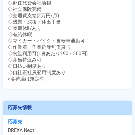
◇赴任旅費会社負担

◇社会保険完備

◇交通費支給(3万円/月)

◇残業・深夜・休出手当

◇長期休暇あり

◇有給休暇

◇マイカー・バイク・自転車通勤可

◇作業着、作業靴等無償貸与

◇食堂利用可(1食あたり290～360円)

◇弁当持込み可

◇日払い制度あり

◇自社正社員登用制度あり

※各待遇は規定有
応募先情報
応募先
BREXA Next