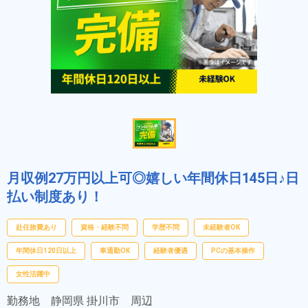
月収例27万円以上可◎嬉しい年間休日145日♪日
払い制度あり！
赴任旅費あり
資格・経験不問
学歴不問
未経験者OK
年間休日120日以上
車通勤OK
経験者優遇
PCの基本操作
女性活躍中
勤務地
静岡県 掛川市 周辺