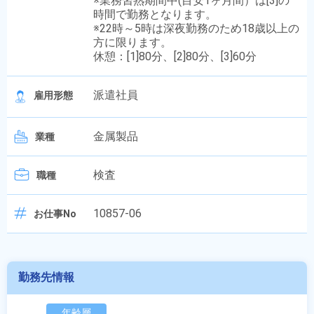
※業務習熟期間中(目安1ヶ月間）は[3]の
時間で勤務となります。
※22時～5時は深夜勤務のため18歳以上の
方に限ります。
休憩：[1]80分、[2]80分、[3]60分
派遣社員
雇用形態
金属製品
業種
検査
職種
10857-06
お仕事No
勤務先情報
年齢層