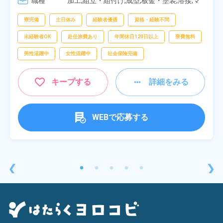
職種
[4] 14:30～23:00

加工,組立・組付け,成型,板金・塗装,溶接,マ
[5] 22:30～07:00
シンオペレーター,部品供給・充填・運搬,検
査,物流・配送
寮完備
土日休み
経験者優遇
資格・経験不問
未経験者OK
赴任旅費あり
年間休日120日以上
寮費無料
男性活躍中
女性活躍中
社会保険完備
キープする
詳細をみる
WEBで応募する
❮
❯