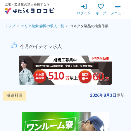
工場・製造業の求人を探すなら
ログイン
キープ
メニュー
トップ
エリア検索 静岡の求人一覧
コネクタ製品の検査作業
コネクタ製品の検査作業★明
今月のイチオシ求人
派遣社員
2026年8月3日
更新