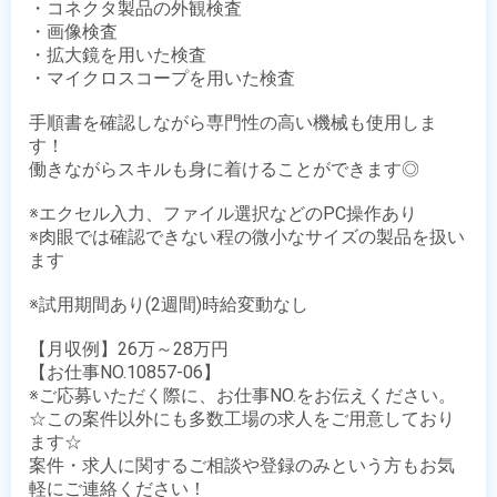
・コネクタ製品の外観検査

・画像検査

・拡大鏡を用いた検査

・マイクロスコープを用いた検査

手順書を確認しながら専門性の高い機械も使用しま
す！

働きながらスキルも身に着けることができます◎

※エクセル入力、ファイル選択などのPC操作あり

※肉眼では確認できない程の微小なサイズの製品を扱い
ます

※試用期間あり(2週間)時給変動なし

【月収例】26万～28万円

【お仕事NO.10857-06】

※ご応募いただく際に、お仕事NO.をお伝えください。

☆この案件以外にも多数工場の求人をご用意しており
ます☆

案件・求人に関するご相談や登録のみという方もお気
軽にご連絡ください！