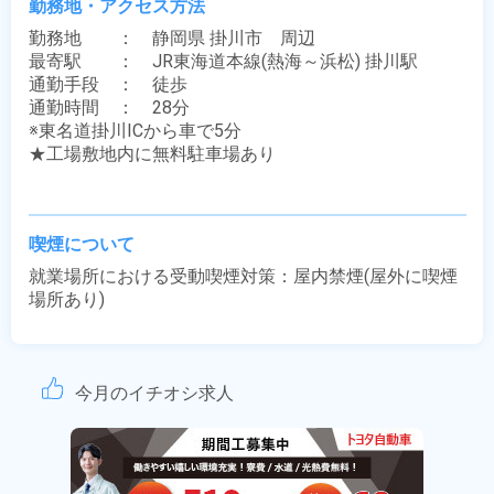
勤務地・アクセス方法
勤務地　　：　静岡県 掛川市　周辺

最寄駅　　：　JR東海道本線(熱海～浜松) 掛川駅

通勤手段　：　徒歩

通勤時間　：　28分

※東名道掛川ICから車で5分

★工場敷地内に無料駐車場あり

喫煙について
就業場所における受動喫煙対策：屋内禁煙(屋外に喫煙
場所あり)
今月のイチオシ求人