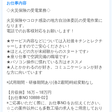
お仕事内容
◇火災保険の受電業務◇

火災保険やコロナ感染の地方自治体委託の受電作業に
なります。

電話でのお客様対応をお願いします！

★サービス内容などについては入社後キチンとレクチ
ャーしますのでご安心くだささい！

★ほとんどの方が未経験からのスタートです♪

★座り仕事で空調完備の職場です♪

★パソコン操作に慣れている方はオススメ

★人とかかわるのが好き。コミュニケーションが好き
な方に向いています

※試用期間・研修期間あり(各2週間)時給変動なし

【月収例】16万～18万円

【お仕事NO.10888-02】

※ご応募いただく際に、お仕事NO.をお伝えください。

☆この案件以外にも多数工場の求人をご用意しており