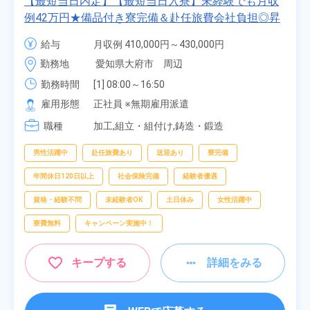
【最短当日内定】【最短当日入寮】未経験でも月収
例42万円★備品付き寮完備＆赴任旅費会社負担◎昇
給・業績賞与あり！組立や塗装など自動車製造の各
給与
月収例 410,000円～430,000円

種作業！《愛知県大府市》
月給 277,000円～277,000円
勤務地
愛知県大府市　周辺
勤務時間
[1] 08:00～16:50

[2] 06:25～15:10

雇用形態
正社員 ※無期雇用派遣
[3] 17:05～01:50
職種
加工,組立・組付け,鋳造・鍛造
男性活躍中
赴任旅費あり
送迎あり
寮完備
年間休日120日以上
社会保険完備
経験者優遇
資格・経験不問
未経験者OK
土日休み
女性活躍中
寮費無料
キャンペーン実施中！
キープする
詳細をみる