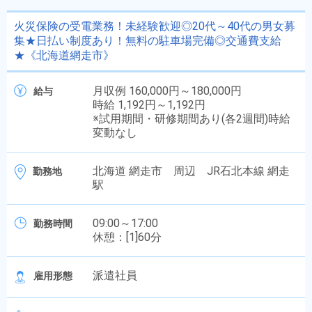
火災保険の受電業務！未経験歓迎◎20代～40代の男女募
集★日払い制度あり！無料の駐車場完備◎交通費支給
★《北海道網走市》
月収例 160,000円～180,000円
給与
時給 1,192円～1,192円
※試用期間・研修期間あり(各2週間)時給
変動なし
北海道 網走市 周辺 JR石北本線 網走
勤務地
駅
09:00～17:00
勤務時間
休憩：[1]60分
派遣社員
雇用形態