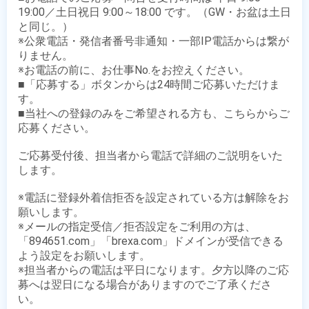
19:00／土日祝日 9:00～18:00 です。（GW・お盆は土日
と同じ。）

※公衆電話・発信者番号非通知・一部IP電話からは繋が
りません。

※お電話の前に、お仕事No.をお控えください。

■「応募する」ボタンからは24時間ご応募いただけま
す。

■当社への登録のみをご希望される方も、こちらからご
応募ください。

ご応募受付後、担当者から電話で詳細のご説明をいた
します。

※電話に登録外着信拒否を設定されている方は解除をお
願いします。

※メールの指定受信／拒否設定をご利用の方は、
「894651.com」「brexa.com」ドメインが受信できる
よう設定をお願いします。

※担当者からの電話は平日になります。夕方以降のご応
募へは翌日になる場合がありますのでご了承くださ