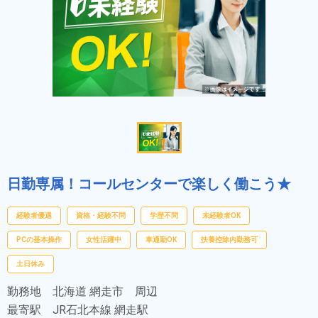
日勤専属！コールセンターで楽しく働こう★
経験者優遇
資格・経験不問
学歴不問
未経験者OK
PCの基本操作
女性活躍中
車通勤OK
扶養控除内勤務可
土日休み
勤務地
北海道 網走市 周辺
最寄駅
JR石北本線 網走駅