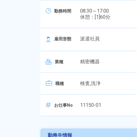
08:30～17:00
勤務時間
休憩：[1]60分
派遣社員
雇用形態
精密機器
業種
検査,洗浄
職種
11150-01
お仕事No
勤務先情報