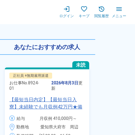
ログイン
キープ
閲覧履歴
メニュー
ルーム寮完備★寮費無料！未経
あなたにおすすめの求人
未読
正社員 ※無期雇用派遣
派遣社員
お仕事No.
8924-
2026年8月3日
更
お仕事No.
1328
01
新
01
【最短当日内定】【最短当日入
時給1900円
寮】未経験でも月収例42万円★備
自動車製造に
品付き寮完備＆赴任旅費会社負担
代～40代の
給与
月収例 410,000円～
給与
◎昇給・業績賞与あり！組立や塗
ム寮無料！マ
430,000円

勤務地
愛知県大府市　周辺
装など自動車製造の各種作業！
勤務地
駐車場あり！
月給 277,000円～