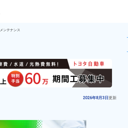
ら
メンテナンス
精密洗浄及びメンテナンス！ワン
未読
派遣社員
おすすめ
お仕事No.
10675-
2026年8月3日
更
01
新
携帯やデジカメ部品の検査やマシ
2026年8月3日
更新
ンオペレーター業務！嬉しい寮費
無料★20代～40代の男女活躍中★
給与
月収例 220,000円～
赴任旅費会社負担！空調完備で働
240,000円

勤務地
福島県郡山市　周辺
きやすい！1食340円～仕出し弁当
時給 1,250円～1,250円