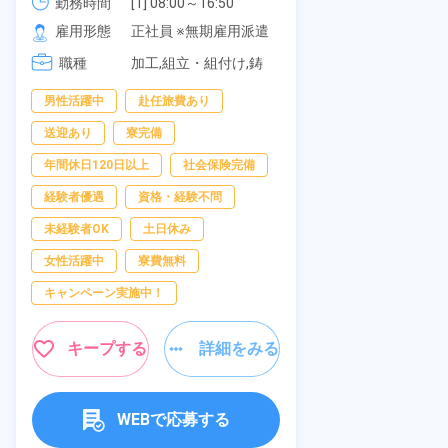
《愛知県大府市》
勤務時間
[1] 08:00～16:50

277,000円
社員食堂あり
勤務時間
[2] 06:25～15:10

雇用形態
正社員 ※無期雇用派遣
休み！特別賞
雇用形態
[3] 17:05～01:50
岡県京都郡苅
職種
加工,組立・組付け,鋳
職種
造・鍛造
男性活躍中
赴任旅費あり
寮完備
土
送迎あり
寮完備
資格・経験不問
年間休日120日以上
社会保険完備
赴任旅費あり
経験者優遇
資格・経験不問
寮費無料
未経験者OK
土日休み
女性活躍中
女性活躍中
寮費無料
キープ
キャンペーン実施中！
キープする
詳細をみる
WEBで応募する