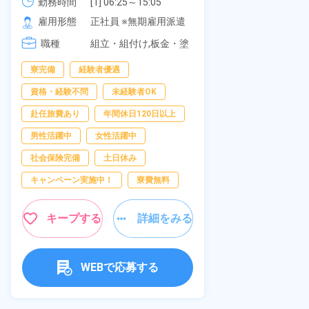
可！無料駐車場あり！カップルで
《愛知県大府
勤務時間
[1] 06:25～15:05

勤務時間
[2] 16:00～00:40

の応募OK★《宮城県大衡村》
雇用形態
正社員 ※無期雇用派遣
雇用形態
[3] 16:30～01:10

職種
[4] 08:00～16:40

組立・組付け,板金・塗
職種
[5] 20:00～04:40
装,溶接,検査
寮完備
経験者優遇
男性活躍中
資格・経験不問
未経験者OK
送迎あり
赴任旅費あり
年間休日120日以上
年間休日120日
男性活躍中
女性活躍中
経験者優遇
社会保険完備
土日休み
未経験者OK
キャンペーン実施中！
寮費無料
女性活躍中
キャンペーン実
キープする
詳細をみる
キープ
WEBで応募する