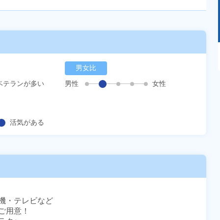
あるモノに魅了され続け気がつけばマニア
に！？ディープな世界にあなたもきっとハマる
男女比
はず！
ベテランが多い
男性
女性
活気がある
機・テレビなど

用意！
