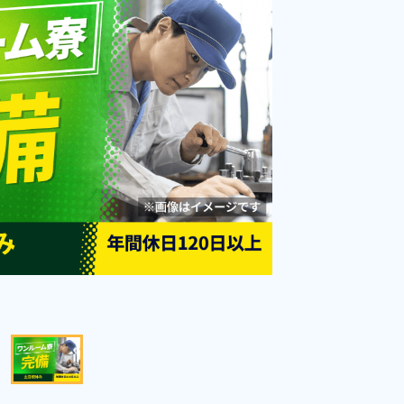
♪《秋田県由利本荘市》
勤務時間
[1] 07:45～19:55

[2] 19:45～07:55
雇用形態
派遣社員
職種
マシンオペレーター,部
品供給・充填・運搬,検
未経験者OK
経験者優遇
査,ピッキング,検品,梱包
男性活躍中
女性活躍中
赴任旅費あり
寮完備
年間休日120日以上
社会保険完備
送迎あり
資格・経験不問
寮費無料
キャンペーン実施中！
キープする
詳細をみる
WEBで応募する