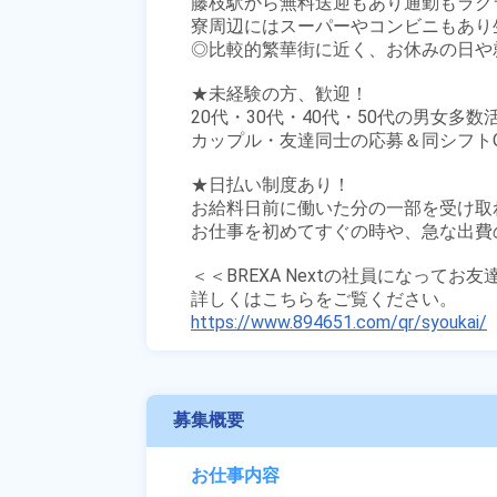
藤枝駅から無料送迎もあり通勤もラクラ
寮周辺にはスーパーやコンビニもあり生
◎比較的繁華街に近く、お休みの日や
★未経験の方、歓迎！

20代・30代・40代・50代の男女多数活
カップル・友達同士の応募＆同シフトO
★日払い制度あり！

お給料日前に働いた分の一部を受け取
お仕事を初めてすぐの時や、急な出費の
＜＜BREXA Nextの社員になってお
https://www.894651.com/qr/syoukai/
募集概要
お仕事内容