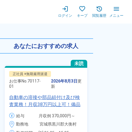
ログイン
キープ
閲覧履歴
メニュー
ワンルーム寮完備！赴任旅費会
あなたにおすすめの求人
未読
正社員 ※無期雇用派遣
正社員 ※無期
お仕事No.
70117-
2026年8月3日
更
お仕事No.
8924
01
新
01
自動車の溶接や部品組付け及び検
【最短当日内
査業務！月収38万円以上可！備品
寮】未経験で
付きワンルーム寮完備！赴任旅費
品付き寮完備
給与
月収例 370,000円～
給与
会社負担★人気の土日休み！昇給
◎昇給・業績
390,000円

勤務地
宮城県黒川郡大衡村　
勤務地
＆業績賞与あり！車・バイク通勤
装など自動車
時給 1,700円～1,700円
周辺