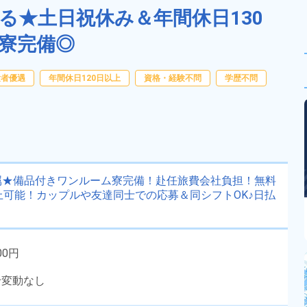
る★土日祝休み＆年間休日130
寮完備◎
験者優遇
年間休日120日以上
資格・経験不問
学歴不問
属★備品付きワンルーム寮完備！赴任旅費会社負担！無料
上可能！カップルや友達同士での応募＆同シフトOK♪日払
00円
給変動なし