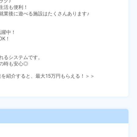
ク♪

活も便利！

就業後に遊べる施設はたくさんあります♪

躍中！

K！

れるシステムです。

時も安心◎

友達を紹介すると、最大15万円もらえる！＞＞
