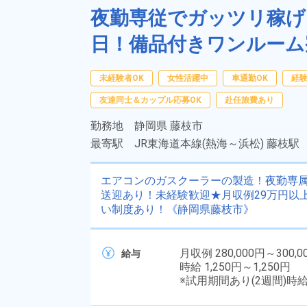
夜勤専従でガッツリ稼げ
日！備品付きワンルーム
未経験者OK
女性活躍中
車通勤OK
経
友達同士＆カップル応募OK
赴任旅費あり
勤務地
静岡県 藤枝市
最寄駅
JR東海道本線(熱海～浜松) 藤枝駅
エアコンのガスクーラーの製造！夜勤専
送迎あり！未経験歓迎★月収例29万円以
い制度あり！《静岡県藤枝市》
月収例 280,000円～300,0
給与
時給 1,250円～1,250円
※試用期間あり(2週間)時