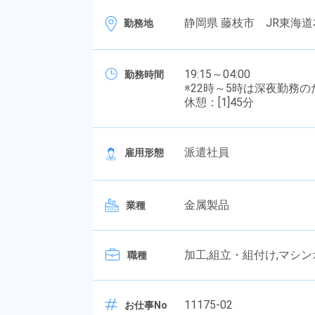
静岡県 藤枝市 JR東海道
勤務地
19:15～04:00
勤務時間
※22時～5時は深夜勤務
休憩：[1]45分
派遣社員
雇用形態
金属製品
業種
加工,組立・組付け,マシ
職種
11175-02
お仕事No