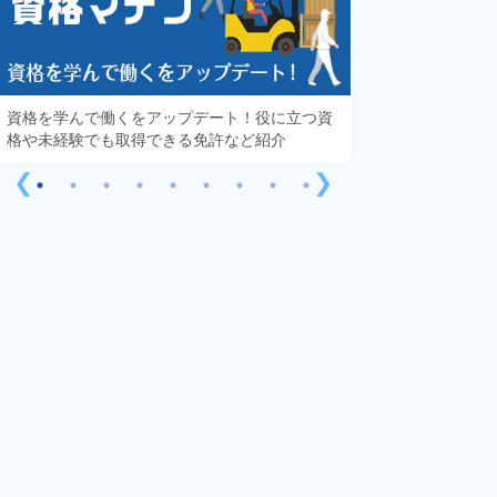
資格を学んで働くをアップデート！役に立つ資
知っておきたい「
格や未経験でも取得できる免許など紹介
する疑問や不安を
❮
❯