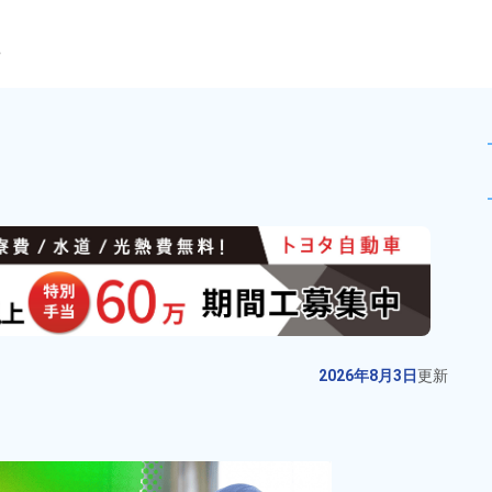
ら
ーの製造！夜勤専属★備品付き
未読
派遣社員
お仕事No.
11990-
2026年8月3日
更
01
新
電子機器製造のマシンオペレータ
2026年8月3日
更新
ー業務★寮費無料！時給1,650円！
未経験大歓迎★自社正社員登用や
給与
月収例 310,000円～
派遣先正社員登用実績あり！マイ
330,000円

勤務地
秋田県由利本荘市　周
カー通勤OK！無料駐車場あり
時給 1,650円～1,650円
辺