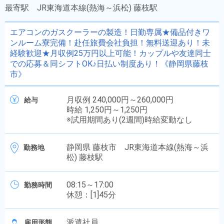
最寄駅
JR東海道本線(熱海～浜松) 藤枝駅
エアコンのガスクーラーの製造！日勤専属★備品付きワ
ンルーム寮完備！赴任旅費会社負担！無料送迎あり！未
経験歓迎★月収例25万円以上可能！カップルや友達同士
での応募＆同シフトOK♪日払い制度あり！《静岡県藤枝
市》
月収例 240,000円～260,000円
給与
時給 1,250円～1,250円
※試用期間あり(2週間)時給変動なし
静岡県 藤枝市 JR東海道本線(熱海～浜
勤務地
松) 藤枝駅
08:15～17:00
勤務時間
休憩：[1]45分
派遣社員
雇用形態