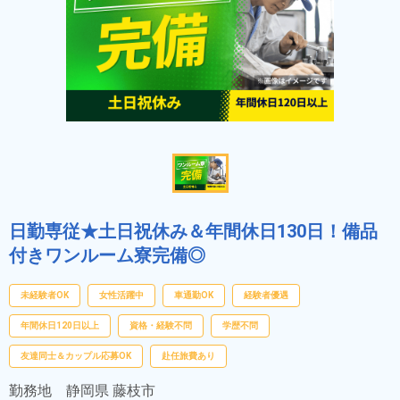
日勤専従★土日祝休み＆年間休日130日！備品
付きワンルーム寮完備◎
未経験者OK
女性活躍中
車通勤OK
経験者優遇
年間休日120日以上
資格・経験不問
学歴不問
友達同士＆カップル応募OK
赴任旅費あり
勤務地
静岡県 藤枝市