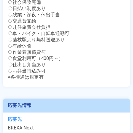
◇社会保険完備

◇日払い制度あり

◇残業・深夜・休出手当

◇交通費支給

◇赴任旅費会社負担

◇車・バイク・自転車通勤可

◇藤枝駅より無料送迎あり

◇有給休暇

◇作業着無償貸与

◇食堂利用可（400円～）

◇仕出し弁当あり

◇お弁当持込み可

※各待遇は規定有
応募先情報
応募先
BREXA Next