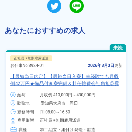
あなたにおすすめの求人
未読
正社員 ※無期雇用派遣
お仕事No.
8924-01
2026年8月3日
更新
【最短当日内定】【最短当日入寮】未経験でも月収
例42万円★備品付き寮完備＆赴任旅費会社負担◎昇
給・業績賞与あり！組立や塗装など自動車製造の各
給与
月収例 410,000円～430,000円

種作業！《愛知県大府市》
月給 277,000円～277,000円
勤務地
愛知県大府市　周辺
勤務時間
[1] 08:00～16:50

[2] 06:25～15:10

雇用形態
正社員 ※無期雇用派遣
[3] 17:05～01:50
職種
加工,組立・組付け,鋳造・鍛造