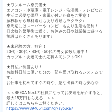
★ワンルーム寮完備★

エアコン・冷蔵庫・電子レンジ・洗濯機・テレビなど

生活に必要な備品・家電が付いた寮をご用意！

藤枝駅から無料送迎もあり通勤もラクラク♪

寮周辺にはスーパーやコンビニもあり生活も便利！

◎比較的繁華街に近く、お休みの日や就業後に遊べる
施設はたくさんあります♪

★未経験の方、歓迎！

20代・30代・40代・50代の男女多数活躍中！

カップル・友達同士の応募＆同シフトOK！

★日払い制度あり！

お給料日前に働いた分の一部を受け取れるシステムで
す。

お仕事を初めてすぐの時や、急な出費の時も安心◎

＜＜BREXA Nextの社員になってお友達を紹介すると、
最大15万円もらえる！＞＞

https://www.894651.com/qr/syoukai/