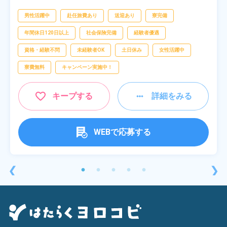
男性活躍中
赴任旅費あり
送迎あり
寮完備
年間休日120日以上
社会保険完備
経験者優遇
資格・経験不問
未経験者OK
土日休み
女性活躍中
寮費無料
キャンペーン実施中！
キープする
詳細をみる
WEBで応募する
❮
❯