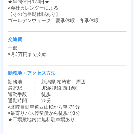
★年間休日124日★

※会社カレンダーによる

【その他長期休暇あり】

ゴールデンウィーク、夏季休暇、冬季休暇
交通費
一部

※月3万円まで支給
勤務地・アクセス方法
勤務地　　：　新潟県 柏崎市　周辺

最寄駅　　：　JR越後線 西山駅

通勤手段　：　徒歩

通勤時間　：　25分

※北陸自動車道西山ICから車で1分

※最寄りバス停留所から徒歩で3分

★工場敷地内に無料駐車場あり
