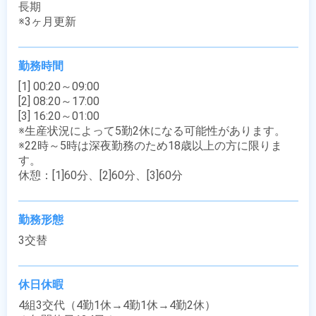
長期

※3ヶ月更新
勤務時間
[1] 00:20～09:00

[2] 08:20～17:00

[3] 16:20～01:00

※生産状況によって5勤2休になる可能性があります。

※22時～5時は深夜勤務のため18歳以上の方に限りま
す。

休憩：[1]60分、[2]60分、[3]60分
勤務形態
3交替
休日休暇
4組3交代（4勤1休→4勤1休→4勤2休）
