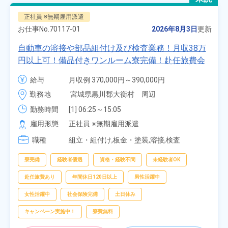
正社員 ※無期雇用派遣
お仕事No.
70117-01
2026年8月3日
更新
自動車の溶接や部品組付け及び検査業務！月収38万
円以上可！備品付きワンルーム寮完備！赴任旅費会
社負担★人気の土日休み！昇給＆業績賞与あり！
給与
月収例 370,000円～390,000円

車・バイク通勤可！無料駐車場あり！カップルでの
時給 1,700円～1,700円
勤務地
宮城県黒川郡大衡村　周辺
応募OK★《宮城県大衡村》
勤務時間
[1] 06:25～15:05

[2] 16:00～00:40

雇用形態
正社員 ※無期雇用派遣
[3] 16:30～01:10

職種
[4] 08:00～16:40

組立・組付け,板金・塗装,溶接,検査
[5] 20:00～04:40
寮完備
経験者優遇
資格・経験不問
未経験者OK
赴任旅費あり
年間休日120日以上
男性活躍中
女性活躍中
社会保険完備
土日休み
キャンペーン実施中！
寮費無料