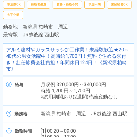
車通勤OK
経験者優遇
資格・経験不問
学歴不問
未経験者OK
大手企業
勤務地
新潟県 柏崎市 周辺
最寄駅
JR越後線 西山駅
アルミ建材やガラスサッシ加工作業！未経験歓迎★20～
40代の男女活躍中！高時給1,700円！無料で住める寮付
き！赴任旅費会社負担！年間休日124日！《新潟県柏崎
市》
月収例 320,000円～340,000円
給与
時給 1,700円～1,700円
※試用期間あり(2週間)時給変動なし
新潟県 柏崎市 周辺 JR越後線 西山駅
勤務地
[1] 00:20～09:00
勤務時間