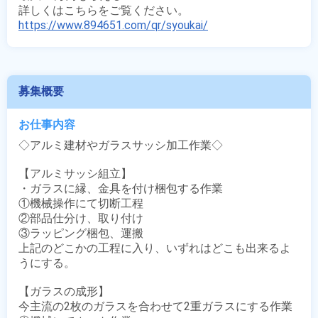
https://www.894651.com/qr/syoukai/
募集概要
お仕事内容
◇アルミ建材やガラスサッシ加工作業◇

【アルミサッシ組立】

・ガラスに縁、金具を付け梱包する作業

①機械操作にて切断工程

②部品仕分け、取り付け

③ラッピング梱包、運搬

上記のどこかの工程に入り、いずれはどこも出来るよ
うにする。

【ガラスの成形】

今主流の2枚のガラスを合わせて2重ガラスにする作業
