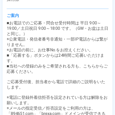
ご案内
■お電話でのご応募・問合せ受付時間は 平日 9:00～
19:00／土日祝日 9:00～18:00 です。（GW・お盆は土日
と同じ。）

※公衆電話・発信者番号非通知・一部IP電話からは繋が
りません。

※お電話の前に、お仕事No.をお控えください。

■「応募する」ボタンからは24時間ご応募いただけま
す。

■当社への登録のみをご希望される方も、こちらからご
応募ください。

ご応募受付後、担当者から電話で詳細のご説明をいた
します。

※電話に登録外着信拒否を設定されている方は解除をお
願いします。

※メールの指定受信／拒否設定をご利用の方は、
「894651.com」「brexa.com」ドメインが受信できる