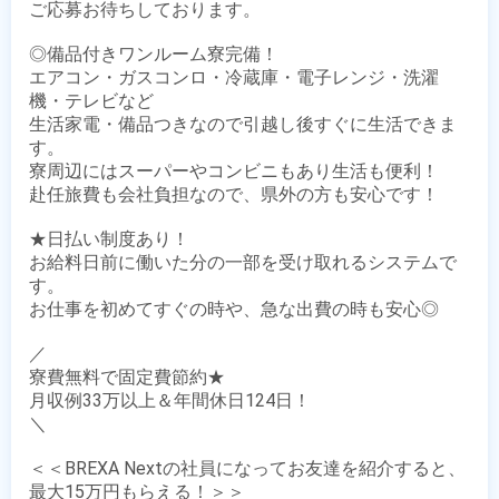
ご応募お待ちしております。

◎備品付きワンルーム寮完備！

エアコン・ガスコンロ・冷蔵庫・電子レンジ・洗濯
機・テレビなど

生活家電・備品つきなので引越し後すぐに生活できま
す。

寮周辺にはスーパーやコンビニもあり生活も便利！

赴任旅費も会社負担なので、県外の方も安心です！

★日払い制度あり！

お給料日前に働いた分の一部を受け取れるシステムで
す。

お仕事を初めてすぐの時や、急な出費の時も安心◎

／

寮費無料で固定費節約★

月収例33万以上＆年間休日124日！

＼

＜＜BREXA Nextの社員になってお友達を紹介すると、
最大15万円もらえる！＞＞
