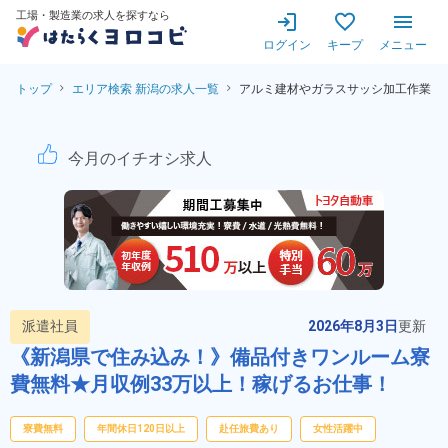
工場・製造業の求人を探すなら
ログイン
キープ
メニュー
トップ
エリア検索 新潟の求人一覧
アルミ建材やガラスサッシ加工作業
アルミ建材やガラスサッシ加工
今月のイチオシ求人
派遣社員
2026年8月3日
更新
《新潟県で住み込み！》備品付きワンルーム寮
費無料★月収例33万以上！稼げるお仕事！
寮費無料
年間休日120日以上
赴任旅費あり
女性活躍中