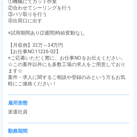
①機械にてカット作業

②合わせてシーリングを行う

③バリ取りを行う

④出荷口に出す

※試用期間あり(2週間)時給変動なし

【月収例】32万～34万円

【お仕事NO.11226-02】

※ご応募いただく際に、お仕事NO.をお伝えください。

☆この案件以外にも多数工場の求人をご用意しており
ます☆

案件・求人に関するご相談や登録のみという方もお気
軽にご連絡ください！
雇用形態
派遣社員
勤務期間