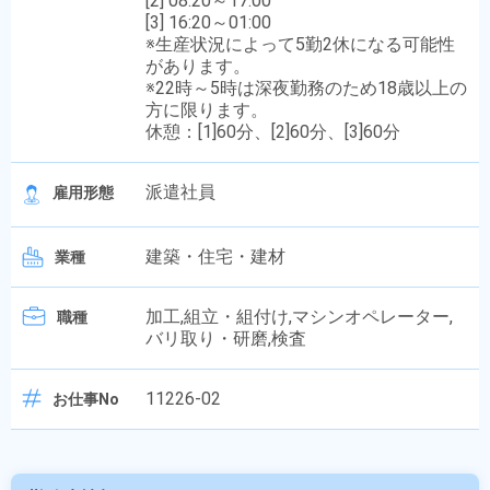
[2] 08:20～17:00
[3] 16:20～01:00
※生産状況によって5勤2休になる可能性
があります。
※22時～5時は深夜勤務のため18歳以上の
方に限ります。
休憩：[1]60分、[2]60分、[3]60分
派遣社員
雇用形態
建築・住宅・建材
業種
加工,組立・組付け,マシンオペレーター,
職種
バリ取り・研磨,検査
11226-02
お仕事No