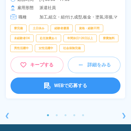
[2] 20:00～05:00

雇用形態
派遣社員
[3] 06:30～15:00

職種
[4] 14:30～23:00

加工,組立・組付け,成型,板金・塗装,溶接,マ
[5] 22:30～07:00
シンオペレーター,部品供給・充填・運搬,検
査,物流・配送
寮完備
土日休み
経験者優遇
資格・経験不問
未経験者OK
赴任旅費あり
年間休日120日以上
寮費無料
男性活躍中
女性活躍中
社会保険完備
キープする
詳細をみる
WEBで応募する
❮
❯