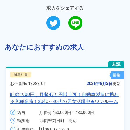
求人をシェアする
あなたにおすすめの求人
未読
派遣社員
新着
お仕事No.
13283-01
2026年8月3日
更新
時給1900円！月収47万円以上可！自動車製造に携わ
る各種業務！20代～40代の男女活躍中★ワンルーム
寮無料！マイカー通勤OK！無料駐車場あり！赴任旅
給与
月収例 460,000円～480,000円

費会社負担！社員食堂あり！日払いあり！土日休
時給 1,900円～1,900円
勤務地
福岡県苅田町　周辺
み！特別賞与90万円支給！《福岡県京都郡苅田町》
勤務時間
[1] 08:00～17:00
