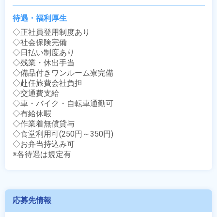
待遇・福利厚生
◇正社員登用制度あり

◇社会保険完備

◇日払い制度あり

◇残業・休出手当

◇備品付きワンルーム寮完備

◇赴任旅費会社負担

◇交通費支給

◇車・バイク・自転車通勤可

◇有給休暇

◇作業着無償貸与

◇食堂利用可(250円～350円)

◇お弁当持込み可

※各待遇は規定有
応募先情報