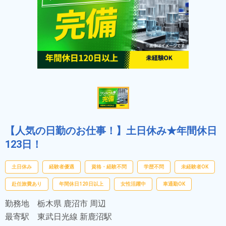
【人気の日勤のお仕事！】土日休み★年間休日
123日！
土日休み
経験者優遇
資格・経験不問
学歴不問
未経験者OK
赴任旅費あり
年間休日120日以上
女性活躍中
車通勤OK
勤務地
栃木県 鹿沼市 周辺
最寄駅
東武日光線 新鹿沼駅