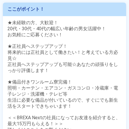
ここがポイント！
★未経験の方、大歓迎！

20代・30代・40代の幅広い年齢の男女活躍中！

お気軽にご応募ください！

★正社員へステップアップ！

将来的には正社員として働きたい！と考えている方必
見☆

正社員へステップアップも可能☆あなたの頑張りをし
っかり評価します！

★備品付きワンルーム寮完備！

照明・カーテン・エアコン・ガスコンロ・冷蔵庫・電
子レンジ・洗濯機・テレビ等

生活に必要な備品が付いているので、すぐにでも新生
活をスタートできちゃいます！

＜＜BREXA Nextの社員になってお友達を紹介すると、
最大15万円もらえる！＞＞
