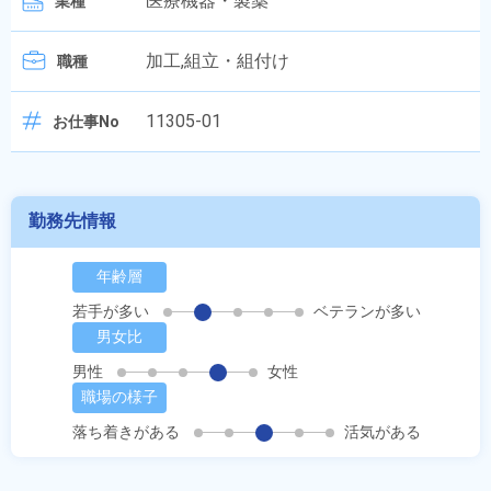
医療機器・製薬
業種
加工,組立・組付け
職種
11305-01
お仕事No
勤務先情報
年齢層
若手が多い
ベテランが多い
男女比
男性
女性
職場の様子
落ち着きがある
活気がある