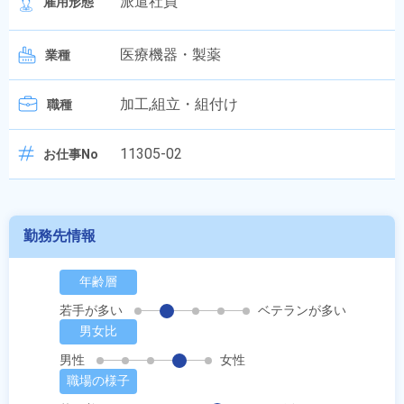
派遣社員
雇用形態
医療機器・製薬
業種
加工,組立・組付け
職種
11305-02
お仕事No
勤務先情報
年齢層
若手が多い
ベテランが多い
男女比
男性
女性
職場の様子