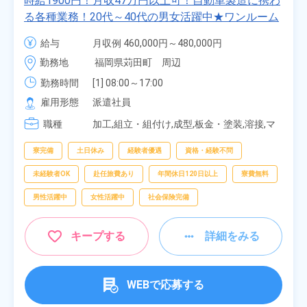
時給1900円！月収47万円以上可！自動車製造に携わ
る各種業務！20代～40代の男女活躍中★ワンルーム
寮無料！マイカー通勤OK！無料駐車場あり！赴任旅
給与
月収例 460,000円～480,000円

費会社負担！社員食堂あり！日払いあり！土日休
時給 1,900円～1,900円
勤務地
福岡県苅田町　周辺
み！特別賞与90万円支給！《福岡県京都郡苅田町》
勤務時間
[1] 08:00～17:00

[2] 20:00～05:00

雇用形態
派遣社員
[3] 06:30～15:00

職種
[4] 14:30～23:00

加工,組立・組付け,成型,板金・塗装,溶接,マ
[5] 22:30～07:00
シンオペレーター,部品供給・充填・運搬,検
査,物流・配送
寮完備
土日休み
経験者優遇
資格・経験不問
未経験者OK
赴任旅費あり
年間休日120日以上
寮費無料
男性活躍中
女性活躍中
社会保険完備
キープする
詳細をみる
WEBで応募する