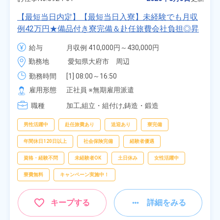
【最短当日内定】【最短当日入寮】未経験でも月収
例42万円★備品付き寮完備＆赴任旅費会社負担◎昇
給・業績賞与あり！組立や塗装など自動車製造の各
給与
月収例 410,000円～430,000円

種作業！《愛知県大府市》
月給 277,000円～277,000円
勤務地
愛知県大府市　周辺
勤務時間
[1] 08:00～16:50

[2] 06:25～15:10

雇用形態
正社員 ※無期雇用派遣
[3] 17:05～01:50
職種
加工,組立・組付け,鋳造・鍛造
男性活躍中
赴任旅費あり
送迎あり
寮完備
年間休日120日以上
社会保険完備
経験者優遇
資格・経験不問
未経験者OK
土日休み
女性活躍中
寮費無料
キャンペーン実施中！
キープする
詳細をみる