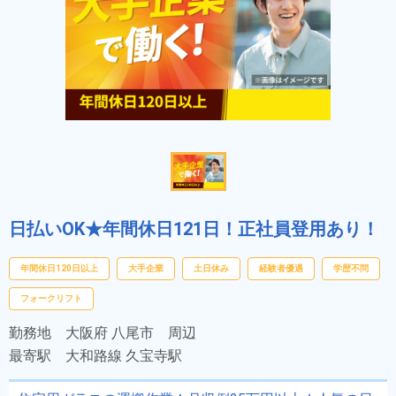
日払いOK★年間休日121日！正社員登用あり！
年間休日120日以上
大手企業
土日休み
経験者優遇
学歴不問
フォークリフト
勤務地
大阪府 八尾市 周辺
最寄駅
大和路線 久宝寺駅