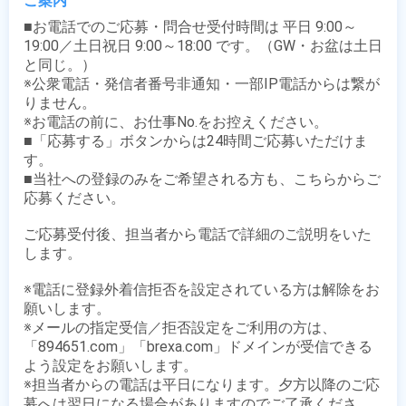
ご案内
■お電話でのご応募・問合せ受付時間は 平日 9:00～
19:00／土日祝日 9:00～18:00 です。（GW・お盆は土日
と同じ。）

※公衆電話・発信者番号非通知・一部IP電話からは繋が
りません。

※お電話の前に、お仕事No.をお控えください。

■「応募する」ボタンからは24時間ご応募いただけま
す。

■当社への登録のみをご希望される方も、こちらからご
応募ください。

ご応募受付後、担当者から電話で詳細のご説明をいた
します。

※電話に登録外着信拒否を設定されている方は解除をお
願いします。

※メールの指定受信／拒否設定をご利用の方は、
「894651.com」「brexa.com」ドメインが受信できる
よう設定をお願いします。

※担当者からの電話は平日になります。夕方以降のご応
募へは翌日になる場合がありますのでご了承くださ