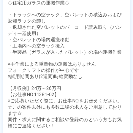
◇住宅用ガラスの運搬作業◇

・トラックへの空ラック、空パレットの積込みおよび
返却ラックの卸し

・返却された空パレットのバーコード読み取り（ハン
ディー器使用）

・空パレットの場内運搬移動

・工場内への空ラック搬入

・半製品（ガラスが入ったパレット）の場内運搬作業

※手作業による重量物の運搬はありません

フォークリフトの操作が中心です

※試用期間あり(2週間)時給変動なし

【月収例】24万～26万円

【お仕事NO.11381-02】

※ご応募いただく際に、お仕事NO.をお伝えください。

☆この案件以外にも多数工場の求人をご用意しており
ます☆

案件・求人に関するご相談や登録のみという方もお気
軽にご連絡ください！