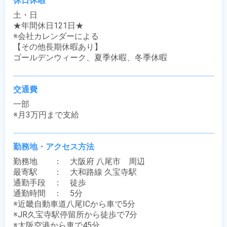
休日休暇
土・日

★年間休日121日★

※会社カレンダーによる

【その他長期休暇あり】

ゴールデンウィーク、夏季休暇、冬季休暇
交通費
一部

※月3万円まで支給
勤務地・アクセス方法
勤務地　　：　大阪府 八尾市　周辺

最寄駅　　：　大和路線 久宝寺駅

通勤手段　：　徒歩

通勤時間　：　5分

※近畿自動車道八尾ICから車で5分

※JR久宝寺駅停留所から徒歩で7分

※大阪空港から車で45分
