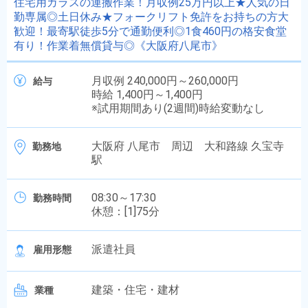
住宅用ガラスの運搬作業！月収例25万円以上★人気の日
勤専属◎土日休み★フォークリフト免許をお持ちの方大
歓迎！最寄駅徒歩5分で通勤便利◎1食460円の格安食堂
有り！作業着無償貸与◎《大阪府八尾市》
月収例 240,000円～260,000円
給与
時給 1,400円～1,400円
※試用期間あり(2週間)時給変動なし
大阪府 八尾市 周辺 大和路線 久宝寺
勤務地
駅
08:30～17:30
勤務時間
休憩：[1]75分
派遣社員
雇用形態
建築・住宅・建材
業種