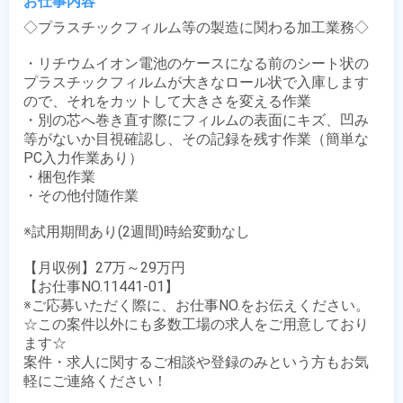
お仕事内容
◇プラスチックフィルム等の製造に関わる加工業務◇

・リチウムイオン電池のケースになる前のシート状の
プラスチックフィルムが大きなロール状で入庫します
ので、それをカットして大きさを変える作業

・別の芯へ巻き直す際にフィルムの表面にキズ、凹み
等がないか目視確認し、その記録を残す作業（簡単な
PC入力作業あり）

・梱包作業

・その他付随作業

※試用期間あり(2週間)時給変動なし

【月収例】27万～29万円

【お仕事NO.11441-01】

※ご応募いただく際に、お仕事NO.をお伝えください。

☆この案件以外にも多数工場の求人をご用意しており
ます☆

案件・求人に関するご相談や登録のみという方もお気
軽にご連絡ください！