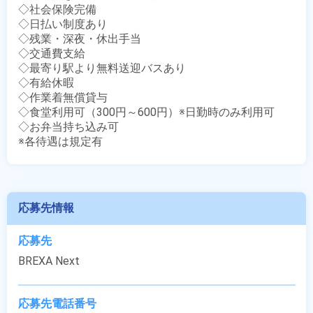
◇社会保険完備

◇日払い制度あり

◇残業・深夜・休出手当

◇交通費支給

◇最寄り駅より無料送迎バスあり

◇有給休暇

◇作業着無償貸与

◇食堂利用可（300円～600円）※日勤時のみ利用可

◇お弁当持ち込み可

※各待遇は規定有
応募先情報
応募先
BREXA Next
応募先電話番号