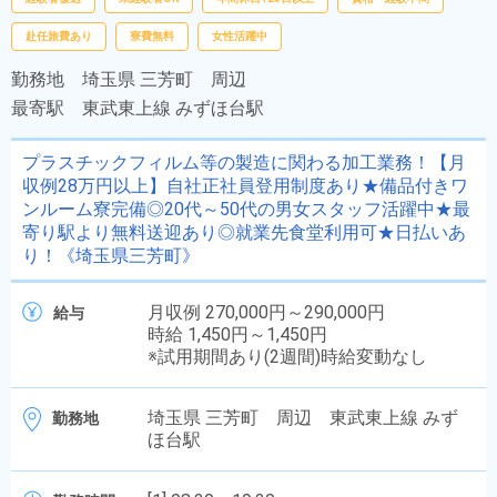
赴任旅費あり
寮費無料
女性活躍中
勤務地
埼玉県 三芳町 周辺
最寄駅
東武東上線 みずほ台駅
プラスチックフィルム等の製造に関わる加工業務！【月
収例28万円以上】自社正社員登用制度あり★備品付きワ
ンルーム寮完備◎20代～50代の男女スタッフ活躍中★最
寄り駅より無料送迎あり◎就業先食堂利用可★日払いあ
り！《埼玉県三芳町》
月収例 270,000円～290,000円
給与
時給 1,450円～1,450円
※試用期間あり(2週間)時給変動なし
埼玉県 三芳町 周辺 東武東上線 みず
勤務地
ほ台駅