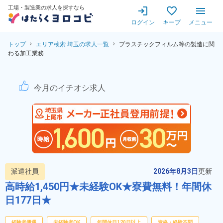
工場・製造業の求人を探すなら
ログイン
キープ
メニュー
トップ
エリア検索 埼玉の求人一覧
プラスチックフィルム等の製造に関
わる加工業務
プラスチックフィルム等の製
今月のイチオシ求人
派遣社員
2026年8月3日
更新
高時給1,450円★未経験OK★寮費無料！年間休
日177日★
経験者優遇
未経験者OK
年間休日120日以上
資格・経験不問