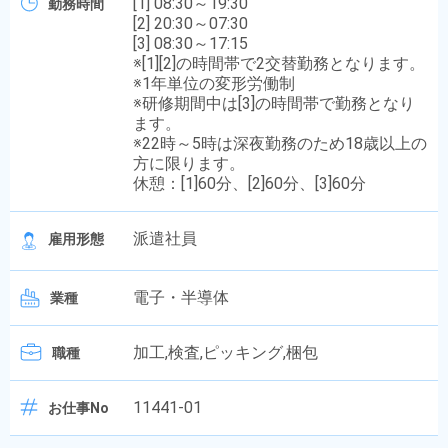
[1] 08:30～19:30
勤務時間
[2] 20:30～07:30
[3] 08:30～17:15
※[1][2]の時間帯で2交替勤務となります。
※1年単位の変形労働制
※研修期間中は[3]の時間帯で勤務となり
ます。
※22時～5時は深夜勤務のため18歳以上の
方に限ります。
休憩：[1]60分、[2]60分、[3]60分
派遣社員
雇用形態
電子・半導体
業種
加工,検査,ピッキング,梱包
職種
11441-01
お仕事No