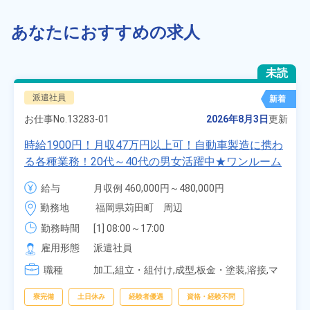
あなたにおすすめの求人
未読
派遣社員
新着
お仕事No.
13283-01
2026年8月3日
更新
時給1900円！月収47万円以上可！自動車製造に携わ
る各種業務！20代～40代の男女活躍中★ワンルーム
寮無料！マイカー通勤OK！無料駐車場あり！赴任旅
給与
月収例 460,000円～480,000円

費会社負担！社員食堂あり！日払いあり！土日休
時給 1,900円～1,900円
勤務地
福岡県苅田町　周辺
み！特別賞与90万円支給！《福岡県京都郡苅田町》
勤務時間
[1] 08:00～17:00

[2] 20:00～05:00

雇用形態
派遣社員
[3] 06:30～15:00

職種
[4] 14:30～23:00

加工,組立・組付け,成型,板金・塗装,溶接,マ
[5] 22:30～07:00
シンオペレーター,部品供給・充填・運搬,検
査,物流・配送
寮完備
土日休み
経験者優遇
資格・経験不問