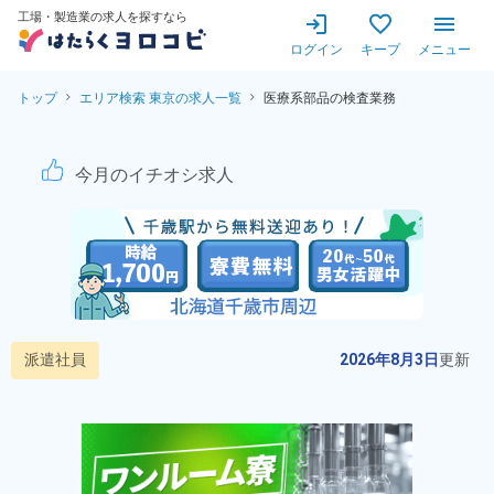
工場・製造業の求人を探すなら
ログイン
キープ
メニュー
トップ
エリア検索 東京の求人一覧
医療系部品の検査業務
医療系部品の出荷前最終検査
今月のイチオシ求人
派遣社員
2026年8月3日
更新