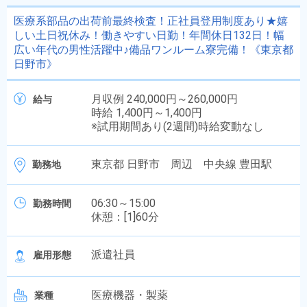
医療系部品の出荷前最終検査！正社員登用制度あり★嬉
しい土日祝休み！働きやすい日勤！年間休日132日！幅
広い年代の男性活躍中♪備品ワンルーム寮完備！《東京都
日野市》
月収例 240,000円～260,000円
給与
時給 1,400円～1,400円
※試用期間あり(2週間)時給変動なし
東京都 日野市 周辺 中央線 豊田駅
勤務地
06:30～15:00
勤務時間
休憩：[1]60分
派遣社員
雇用形態
医療機器・製薬
業種