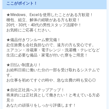
ここがポイント！
★Windows、Excelを使用したことがある方歓迎！

梱包、組立、解体の経験がある方も歓迎！

20代・30代・40代の男性スタッフ活躍中！

お気軽にご応募ください。

★備品付きワンルーム寮完備！

赴任旅費も会社負担なので、遠方の方も安心です。

エアコン・冷蔵庫・電子レンジ・洗濯機・テレビなど

生活に必要な備品・家電が付いた寮をご用意！

★日払い制度あり！

お給料日前に働いた分の一部を受け取れるシステムで
す。

お仕事を初めてすぐの時や、急な出費の時も安心◎

★自社正社員へステップアップ！

将来的には正社員として働きたい！と考えている方必
見☆

あなたの頑張りをしっかり評価します！
