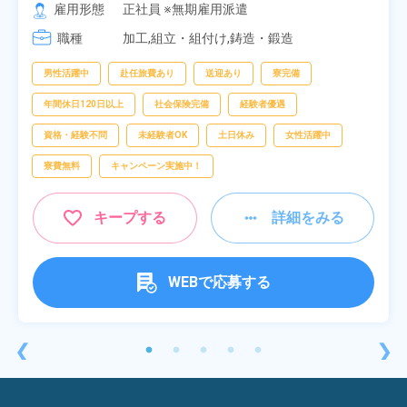
[2] 06:25～15:10

雇用形態
正社員 ※無期雇用派遣
[3] 17:05～01:50
職種
加工,組立・組付け,鋳造・鍛造
男性活躍中
赴任旅費あり
送迎あり
寮完備
年間休日120日以上
社会保険完備
経験者優遇
資格・経験不問
未経験者OK
土日休み
女性活躍中
寮費無料
キャンペーン実施中！
キープする
詳細をみる
WEBで応募する
❮
❯