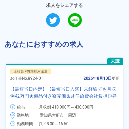
求人をシェアする
あなたにおすすめの求人
未読
正社員 ※無期雇用派遣
お仕事No.
8924-01
2026年8月10日
更新
【最短当日内定】【最短当日入寮】未経験でも月収
例42万円★備品付き寮完備＆赴任旅費会社負担◎昇
給・業績賞与あり！組立や塗装など自動車製造の各
給与
月収例 410,000円～430,000円

種作業！《愛知県大府市》
月給 277,000円～277,000円
勤務地
愛知県大府市　周辺
勤務時間
[1] 08:00～16:50
