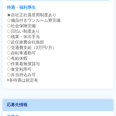
待遇・福利厚生
★自社正社員登用制度あり

◇備品付きワンルーム寮完備

◇社会保険完備

◇日払い制度あり

◇残業・休出手当

◇赴任旅費会社負担

◇交通費支給（3万円/月）

◇自転車通勤可

◇有給休暇

◇作業着無償貸与

◇食堂利用可

◇弁当持込み可

※各待遇は規定有
応募先情報