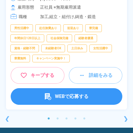
[2] 06:25～15:10

雇用形態
正社員 ※無期雇用派遣
[3] 17:05～01:50
職種
加工,組立・組付け,鋳造・鍛造
男性活躍中
赴任旅費あり
送迎あり
寮完備
年間休日120日以上
社会保険完備
経験者優遇
資格・経験不問
未経験者OK
土日休み
女性活躍中
寮費無料
キャンペーン実施中！
キープする
詳細をみる
WEBで応募する
❮
❯