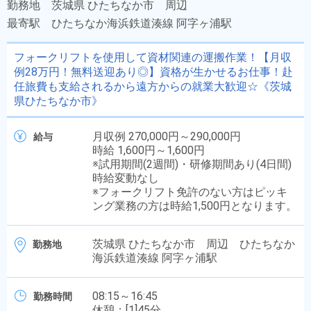
勤務地
茨城県 ひたちなか市 周辺
最寄駅
ひたちなか海浜鉄道湊線 阿字ヶ浦駅
フォークリフトを使用して資材関連の運搬作業！【月収
例28万円！無料送迎あり◎】資格が生かせるお仕事！赴
任旅費も支給されるから遠方からの就業大歓迎☆《茨城
県ひたちなか市》
月収例 270,000円～290,000円
給与
時給 1,600円～1,600円
※試用期間(2週間)・研修期間あり(4日間)
時給変動なし
※フォークリフト免許のない方はピッキ
ング業務の方は時給1,500円となります。
茨城県 ひたちなか市 周辺 ひたちなか
勤務地
海浜鉄道湊線 阿字ヶ浦駅
08:15～16:45
勤務時間
休憩：[1]45分