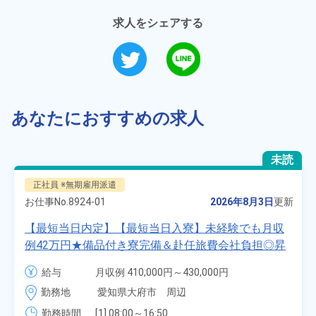
求人をシェアする
あなたにおすすめの求人
未読
正社員 ※無期雇用派遣
お仕事No.
8924-01
2026年8月3日
更新
【最短当日内定】【最短当日入寮】未経験でも月収
例42万円★備品付き寮完備＆赴任旅費会社負担◎昇
給・業績賞与あり！組立や塗装など自動車製造の各
給与
月収例 410,000円～430,000円

種作業！《愛知県大府市》
月給 277,000円～277,000円
勤務地
愛知県大府市　周辺
勤務時間
[1] 08:00～16:50
