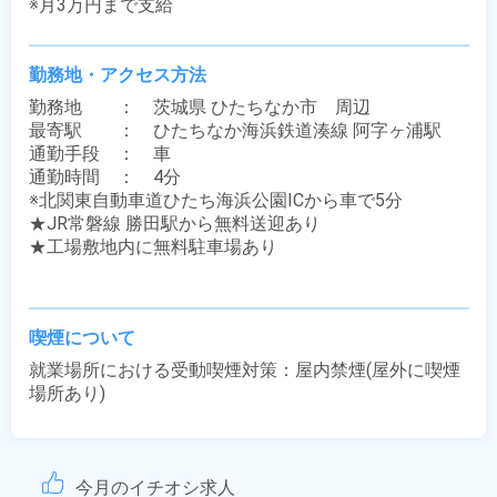
※月3万円まで支給
勤務地・アクセス方法
勤務地　　：　茨城県 ひたちなか市　周辺

最寄駅　　：　ひたちなか海浜鉄道湊線 阿字ヶ浦駅

通勤手段　：　車

通勤時間　：　4分

※北関東自動車道ひたち海浜公園ICから車で5分

★JR常磐線 勝田駅から無料送迎あり

★工場敷地内に無料駐車場あり

喫煙について
就業場所における受動喫煙対策：屋内禁煙(屋外に喫煙
場所あり)
今月のイチオシ求人