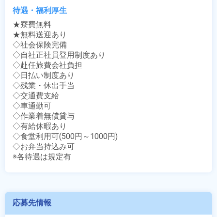
待遇・福利厚生
★寮費無料

★無料送迎あり

◇社会保険完備

◇自社正社員登用制度あり

◇赴任旅費会社負担

◇日払い制度あり

◇残業・休出手当

◇交通費支給

◇車通勤可

◇作業着無償貸与

◇有給休暇あり

◇食堂利用可(500円～1000円)

◇お弁当持込み可

※各待遇は規定有
応募先情報