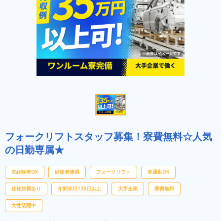
フォークリフトスタッフ募集！寮費無料☆人気
の日勤専属★
未経験者OK
経験者優遇
フォークリフト
車通勤OK
赴任旅費あり
年間休日120日以上
大手企業
寮費無料
女性活躍中