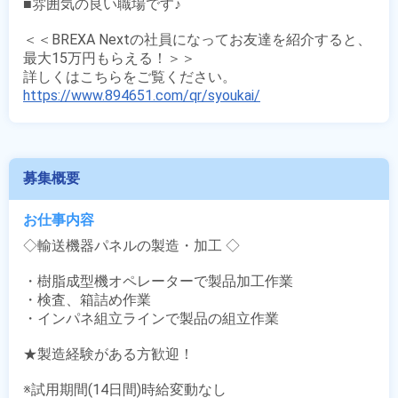
■雰囲気の良い職場です♪

＜＜BREXA Nextの社員になってお友達を紹介すると、
最大15万円もらえる！＞＞

https://www.894651.com/qr/syoukai/
募集概要
お仕事内容
◇輸送機器パネルの製造・加工 ◇

・樹脂成型機オペレーターで製品加工作業

・検査、箱詰め作業

・インパネ組立ラインで製品の組立作業

★製造経験がある方歓迎！

※試用期間(14日間)時給変動なし 
