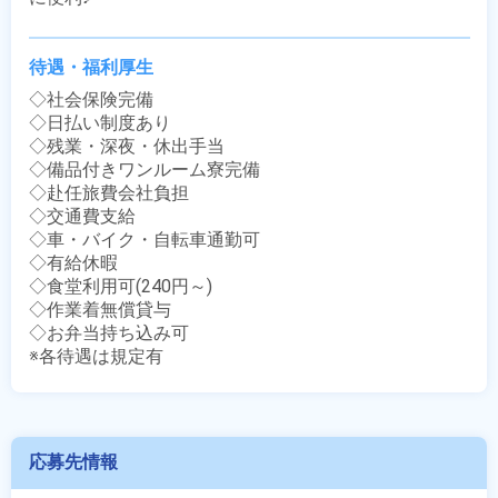
待遇・福利厚生
◇社会保険完備

◇日払い制度あり

◇残業・深夜・休出手当

◇備品付きワンルーム寮完備

◇赴任旅費会社負担

◇交通費支給

◇車・バイク・自転車通勤可

◇有給休暇

◇食堂利用可(240円～)

◇作業着無償貸与

◇お弁当持ち込み可

※各待遇は規定有
応募先情報