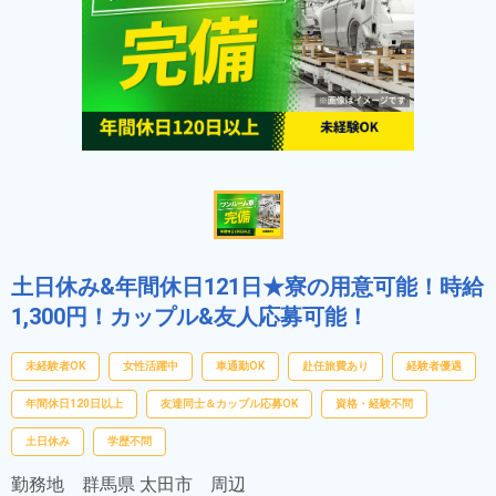
土日休み&年間休日121日★寮の用意可能！時給
1,300円！カップル&友人応募可能！
未経験者OK
女性活躍中
車通勤OK
赴任旅費あり
経験者優遇
年間休日120日以上
友達同士＆カップル応募OK
資格・経験不問
土日休み
学歴不問
勤務地
群馬県 太田市 周辺