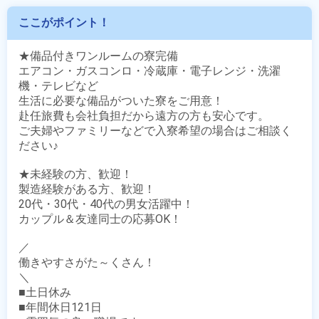
ここがポイント！
★備品付きワンルームの寮完備

エアコン・ガスコンロ・冷蔵庫・電子レンジ・洗濯
機・テレビなど

生活に必要な備品がついた寮をご用意！

赴任旅費も会社負担だから遠方の方も安心です。

ご夫婦やファミリーなどで入寮希望の場合はご相談く
ださい♪

★未経験の方、歓迎！

製造経験がある方、歓迎！

20代・30代・40代の男女活躍中！

カップル＆友達同士の応募OK！ 

／

働きやすさがた～くさん！

＼

■土日休み

■年間休日121日
