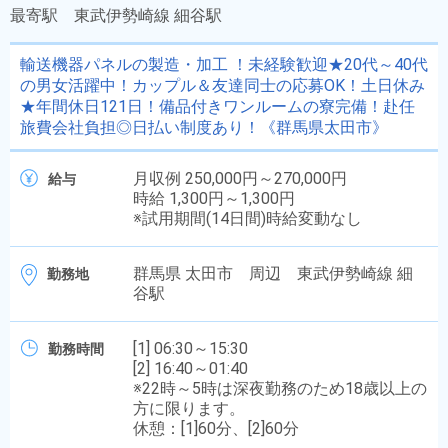
最寄駅
東武伊勢崎線 細谷駅
輸送機器パネルの製造・加工 ！未経験歓迎★20代～40代
の男女活躍中！カップル＆友達同士の応募OK！土日休み
★年間休日121日！備品付きワンルームの寮完備！赴任
旅費会社負担◎日払い制度あり！《群馬県太田市》
月収例 250,000円～270,000円
給与
時給 1,300円～1,300円
※試用期間(14日間)時給変動なし
群馬県 太田市 周辺 東武伊勢崎線 細
勤務地
谷駅
[1] 06:30～15:30
勤務時間
[2] 16:40～01:40
※22時～5時は深夜勤務のため18歳以上の
方に限ります。
休憩：[1]60分、[2]60分