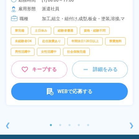
勤務時間
[1] 08:00～17:00

[2] 20:00～05:00

雇用形態
派遣社員
[3] 06:30～15:00

職種
[4] 14:30～23:00

加工,組立・組付け,成型,板金・塗装,溶接,マ
[5] 22:30～07:00
シンオペレーター,部品供給・充填・運搬,検
査,物流・配送
寮完備
土日休み
経験者優遇
資格・経験不問
未経験者OK
赴任旅費あり
年間休日120日以上
寮費無料
男性活躍中
女性活躍中
社会保険完備
キープする
詳細をみる
WEBで応募する
❮
❯