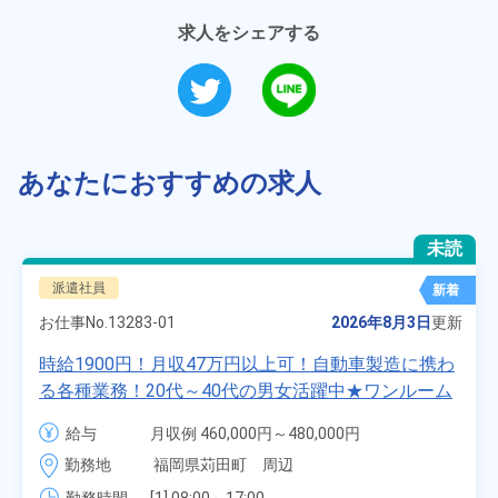
求人をシェアする
あなたにおすすめの求人
未読
派遣社員
新着
お仕事No.
13283-01
2026年8月3日
更新
時給1900円！月収47万円以上可！自動車製造に携わ
る各種業務！20代～40代の男女活躍中★ワンルーム
寮無料！マイカー通勤OK！無料駐車場あり！赴任旅
給与
月収例 460,000円～480,000円

費会社負担！社員食堂あり！日払いあり！土日休
時給 1,900円～1,900円
勤務地
福岡県苅田町　周辺
み！特別賞与90万円支給！《福岡県京都郡苅田町》