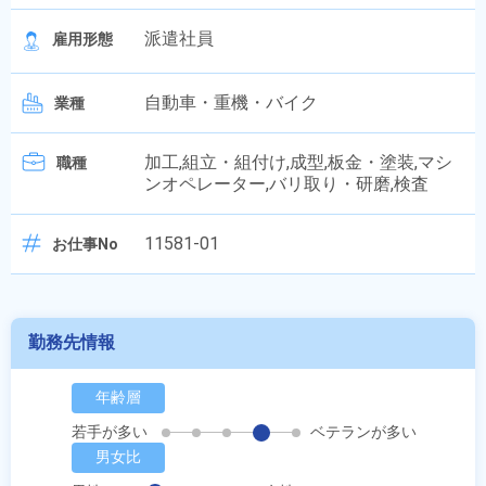
派遣社員
雇用形態
自動車・重機・バイク
業種
加工,組立・組付け,成型,板金・塗装,マシ
職種
ンオペレーター,バリ取り・研磨,検査
11581-01
お仕事No
勤務先情報
年齢層
若手が多い
ベテランが多い
男女比