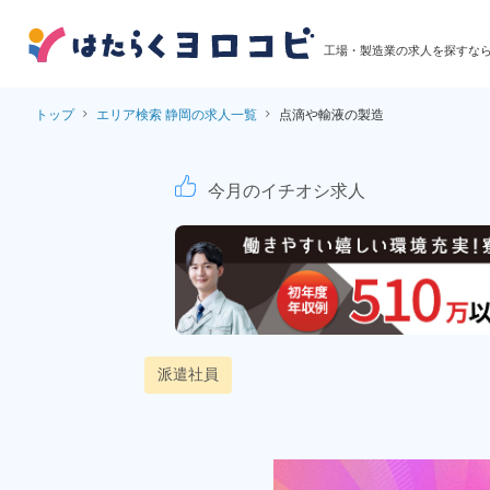
工場・製造業の求人を探すな
トップ
エリア検索 静岡の求人一覧
点滴や輸液の製造
点滴や輸液の製造！製
今月のイチオシ求人
派遣社員