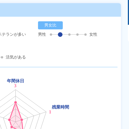
男女比
あるモノに魅了され続け気がつけばマニア
ベテランが多い
男性
女性
に！？ディープな世界にあなたもきっとハマる
はず！
活気がある