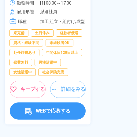
可！無料駐車
勤務時間
社員食堂あり！日払いあり！土日
勤務時間
[1] 08:00～17:00

の応募OK★
[2] 20:00～05:00

雇用形態
休み！特別賞与90万円支給！《福
雇用形態
派遣社員
[3] 06:30～15:00

岡県京都郡苅田町》
職種
職種
[4] 14:30～23:00

加工,組立・組付け,成型,
[5] 22:30～07:00
板金・塗装,溶接,マシン
寮完備
経
寮完備
土日休み
経験者優遇
オペレーター,部品供
給・充填・運搬,検査,物
資格・経験不問
資格・経験不問
未経験者OK
流・配送
赴任旅費あり
赴任旅費あり
年間休日120日以上
男性活躍中
寮費無料
男性活躍中
社会保険完備
女性活躍中
社会保険完備
キャンペーン実
キープする
詳細をみる
キープ
WEBで応募する