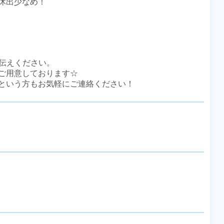
出少なめ！

伝えください。

ご用意しております☆

という方もお気軽にご連絡ください！