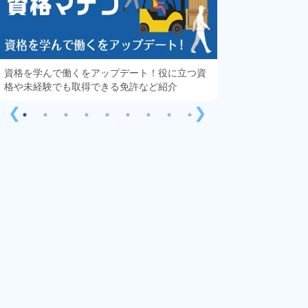
資格を学んで働くをアップデート！役に立つ資
知っておきたい「
格や未経験でも取得できる免許など紹介
する疑問や不安を
❮
❯