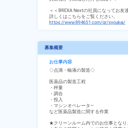
＜＜BREXA Nextの社員になってお
https://www.894651.com/qr/syoukai/
募集概要
お仕事内容
◇点滴・輸液の製造◇

医薬品の製造工程

・秤量

・調合

・投入

・マシンオペレータ―

など医薬品製造に関する作業

★クリーンルーム内でのお仕事となりま