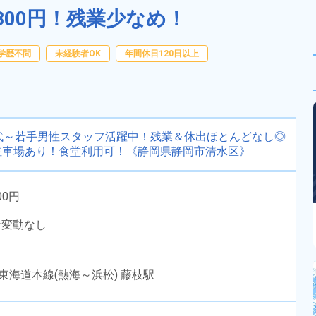
300円！残業少なめ！
学歴不問
未経験者OK
年間休日120日以上
代～若手男性スタッフ活躍中！残業＆休出ほとんどなし◎
料駐車場あり！食堂利用可！《静岡県静岡市清水区》
00円
給変動なし
東海道本線(熱海～浜松) 藤枝駅