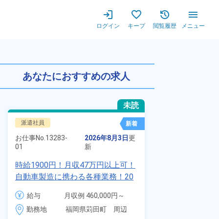
ログイン
キープ
閲覧履歴
メニュー
性スタッフ活躍中！残業＆休出
あなたにおすすめの求人
未読
派遣社員
正社員 ※無期
新着
お仕事No.
7011
お仕事No.
13283-
2026年8月3日
更
01
01
新
自動車の溶接
時給1900円！月収47万円以上可！
査業務！月収
自動車製造に携わる各種業務！20
付きワンルー
代～40代の男女活躍中★ワンルー
給与
給与
月収例 460,000円～
会社負担★人
ム寮無料！マイカー通勤OK！無料
480,000円

勤務地
＆業績賞与あ
勤務地
福岡県苅田町　周辺
駐車場あり！赴任旅費会社負担！
時給 1,900円～1,900円