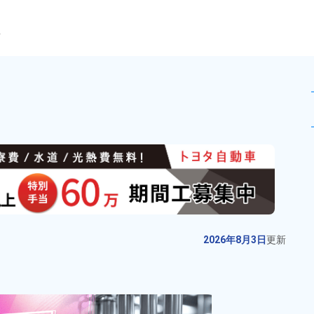
ら
造未経験歓迎★20代～若手男
未読
派遣社員
お仕事No.
2322-
2026年8月3日
更
04
新
高機能材製品の製造作業！人気の
2026年8月3日
更新
日勤＆土日休み！正社員登用制度
あり！女性活躍中！《兵庫県豊岡
給与
月収例 200,000円～
市》
220,000円

勤務地
兵庫県豊岡市　周辺
時給 1,200円～1,200円