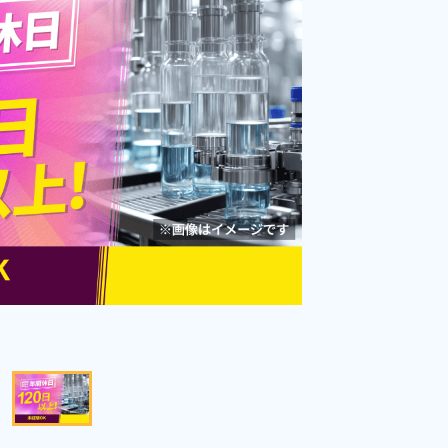
勤務時間
08:15～17:00
雇用形態
派遣社員
職種
加工,組立・組付け
社会保険完備
土日休み
資格・経験不問
女性活躍中
未経験者OK
キープする
詳細をみる
WEBで応募する