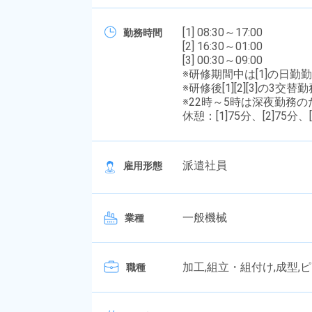
[1] 08:30～17:00
勤務時間
[2] 16:30～01:00
[3] 00:30～09:00
※研修期間中は[1]の日勤
※研修後[1][2][3]の3
※22時～5時は深夜勤務
休憩：[1]75分、[2]75分、[
派遣社員
雇用形態
一般機械
業種
加工,組立・組付け,成型,
職種