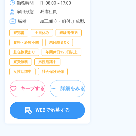
《愛知県大府
勤務時間
社員食堂あり！日払いあり！土日
勤務時間
[1] 08:00～17:00

[2] 20:00～05:00

雇用形態
休み！特別賞与90万円支給！《福
雇用形態
派遣社員
[3] 06:30～15:00

岡県京都郡苅田町》
職種
職種
[4] 14:30～23:00

加工,組立・組付け,成型,
[5] 22:30～07:00
板金・塗装,溶接,マシン
男性活躍中
寮完備
土日休み
経験者優遇
オペレーター,部品供
給・充填・運搬,検査,物
送迎あり
資格・経験不問
未経験者OK
流・配送
年間休日120日
赴任旅費あり
年間休日120日以上
経験者優遇
寮費無料
男性活躍中
未経験者OK
女性活躍中
社会保険完備
女性活躍中
キープする
詳細をみる
キャンペーン実
キープ
WEBで応募する