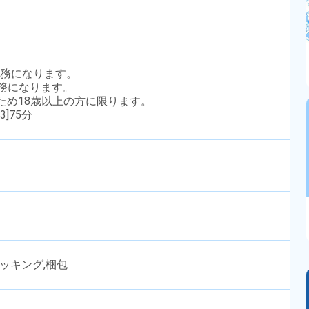
勤務になります。
交替勤務になります。
のため18歳以上の方に限ります。
3]75分
ピッキング,梱包