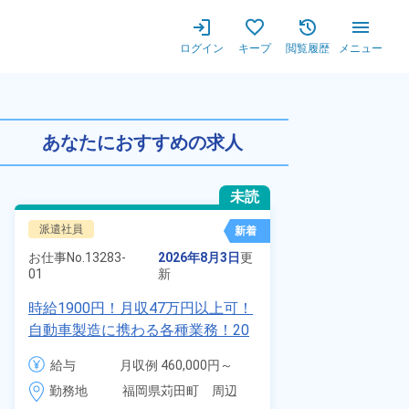
ログイン
キープ
閲覧履歴
メニュー
費無料！20代～40代の男女
あなたにおすすめの求人
未読
派遣社員
正社員 ※無期
新着
お仕事No.
8924
お仕事No.
13283-
2026年8月3日
更
01
01
新
【最短当日内
時給1900円！月収47万円以上可！
寮】未経験で
自動車製造に携わる各種業務！20
品付き寮完備
代～40代の男女活躍中★ワンルー
給与
給与
月収例 460,000円～
◎昇給・業績
ム寮無料！マイカー通勤OK！無料
480,000円

勤務地
装など自動車
勤務地
福岡県苅田町　周辺
駐車場あり！赴任旅費会社負担！
時給 1,900円～1,900円