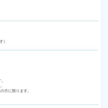
す）
。

。

上の方に限ります。
