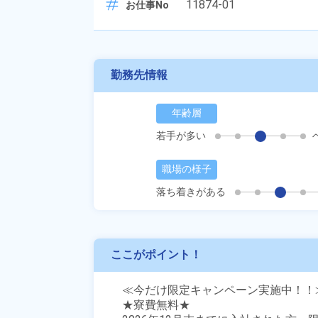
11874-01
お仕事No
勤務先情報
年齢層
若手が多い
職場の様子
落ち着きがある
ここがポイント！
≪今だけ限定キャンペーン実施中！！≫
★寮費無料★
