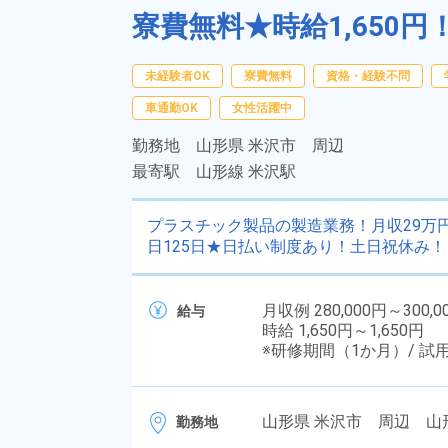
寮費無料★時給1,650
未経験者OK
寮費無料
資格・経験不問
車通勤OK
女性活躍中
勤務地
山形県 米沢市 周辺
最寄駅
山形線 米沢駅
プラスチック製品の製造業務！月収29万
日125日★日払い制度あり！土日祝休み
月収例 280,000円～300,0
給与
時給 1,650円～1,650円
※研修期間（1か月）/ 試
山形県 米沢市 周辺 山
勤務地