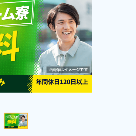
あり！土日祝休み！人気の日勤の
勤務時間
08:30～17:30
お仕事！《岩手県花巻市》
雇用形態
派遣社員
職種
加工,部品供給・充填・
運搬
土日祝休み
経験者優遇
資格・経験不問
未経験者OK
女性活躍中
男性活躍中
社会保険完備
キープする
詳細をみる
WEBで応募する