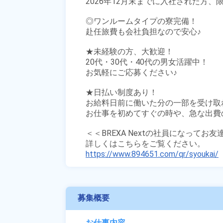
2026年12月末までに入社された方、限
◎ワンルームタイプの寮完備！

赴任旅費も会社負担なので安心♪

★未経験の方、大歓迎！

20代・30代・40代の男女活躍中！

お気軽にご応募ください♪ 

★日払い制度あり！

お給料日前に働いた分の一部を受け取
お仕事を初めてすぐの時や、急な出費の
＜＜BREXA Nextの社員になってお
https://www.894651.com/qr/syoukai/
募集概要
お仕事内容