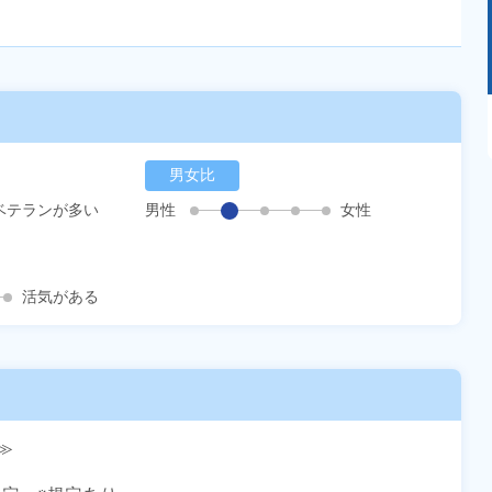
あるモノに魅了され続け気がつけばマニア
に！？ディープな世界にあなたもきっとハマる
はず！
男女比
ベテランが多い
男性
女性
活気がある

