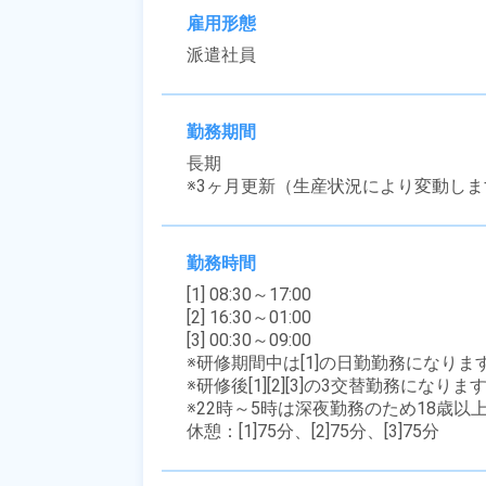
雇用形態
派遣社員
勤務期間
長期

※3ヶ月更新（生産状況により変動しま
勤務時間
[1] 08:30～17:00

[2] 16:30～01:00

[3] 00:30～09:00

※研修期間中は[1]の日勤勤務になります
※研修後[1][2][3]の3交替勤務になります
※22時～5時は深夜勤務のため18歳以
休憩：[1]75分、[2]75分、[3]75分