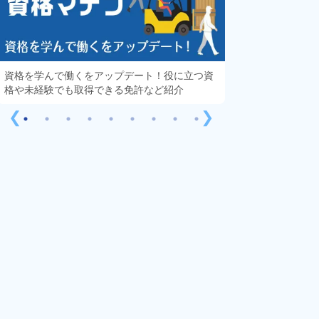
資格を学んで働くをアップデート！役に立つ資
知っておきたい「
格や未経験でも取得できる免許など紹介
する疑問や不安を
❮
❯