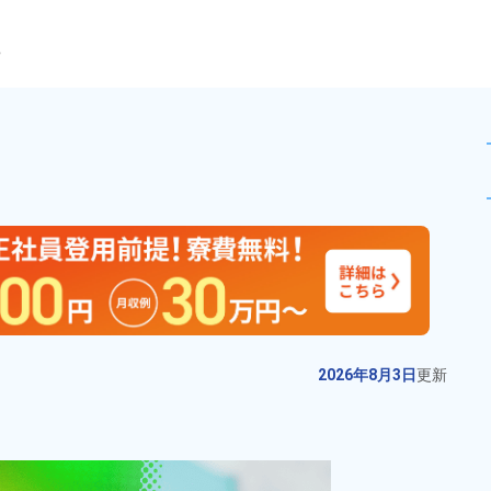
ら
造業務！月収29万円以上可★寮
未読
派遣社員
お仕事No.
12903-
2026年8月3日
更
01
新
製品の入出庫管理業務！20代～50
2026年8月3日
更新
代の男女活躍中★マイカー通勤
OK！無料駐車場あり！社員食堂利
給与
月収例 160,000円～
用可！日払いあり！残業少なめ！
180,000円

勤務地
岩手県花巻市　周辺
空調完備で快適！自社正社員登用
時給 1,060円～1,060円