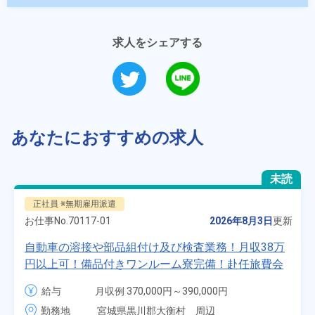
求人をシェアする
あなたにおすすめの求人
未読
正社員 ※無期雇用派遣
お仕事No.
70117-01
2026年8月3日
更新
自動車の溶接や部品組付け及び検査業務！月収38万
円以上可！備品付きワンルーム寮完備！赴任旅費会
社負担★人気の土日休み！昇給＆業績賞与あり！
給与
月収例 370,000円～390,000円

車・バイク通勤可！無料駐車場あり！カップルでの
時給 1,700円～1,700円
勤務地
宮城県黒川郡大衡村　周辺
応募OK★《宮城県大衡村》