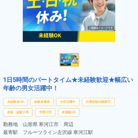
1日5時間のパートタイム★未経験歓迎★幅広い
年齢の男女活躍中！
未経験者OK
経験者優遇
女性活躍中
扶養控除内勤務可
資格・経験不問
学歴不問
車通勤OK
勤務地
山形県 寒河江市 周辺
最寄駅
フルーツライン左沢線 寒河江駅