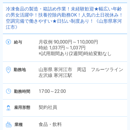
冷凍食品の製造・箱詰め作業！未経験歓迎★幅広い年齢
の男女活躍中！扶養控除内勤務OK！人気の土日祝休み！
空調完備で働きやすい★日払い制度あり！《山形県寒河
江市》
月収例 90,000円～110,000円
給与
時給 1,037円～1,037円
※試用期間あり(2週間)時給変動なし
山形県 寒河江市 周辺 フルーツライン
勤務地
左沢線 寒河江駅
17:00～22:00
勤務時間
契約社員
雇用形態
食品・飲料
業種