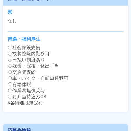
寮
なし
待遇・福利厚生
◇社会保険完備

◇扶養控除内勤務可

◇日払い制度あり

◇残業・深夜・休出手当

◇交通費支給

◇車・バイク・自転車通勤可

◇有給休暇

◇作業着無償貸与

◇お弁当持込みOK

※各待遇は規定有
応募先情報