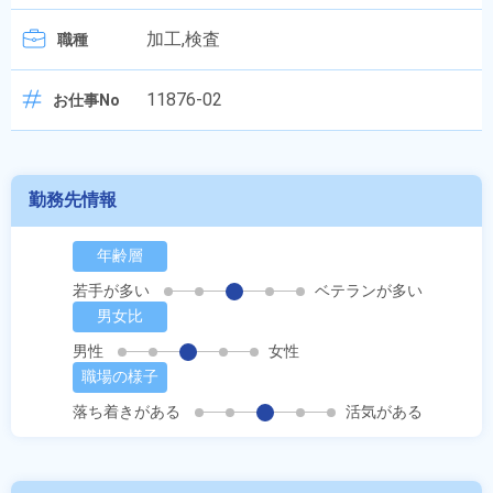
加工,検査
職種
11876-02
お仕事No
勤務先情報
年齢層
若手が多い
ベテランが多い
男女比
男性
女性
職場の様子
落ち着きがある
活気がある