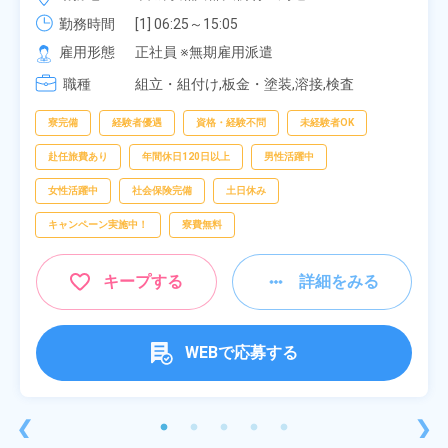
勤務時間
[1] 06:25～15:05

[2] 16:00～00:40

雇用形態
正社員 ※無期雇用派遣
[3] 16:30～01:10

職種
[4] 08:00～16:40

組立・組付け,板金・塗装,溶接,検査
[5] 20:00～04:40
寮完備
経験者優遇
資格・経験不問
未経験者OK
赴任旅費あり
年間休日120日以上
男性活躍中
女性活躍中
社会保険完備
土日休み
キャンペーン実施中！
寮費無料
キープする
詳細をみる
WEBで応募する
❮
❯