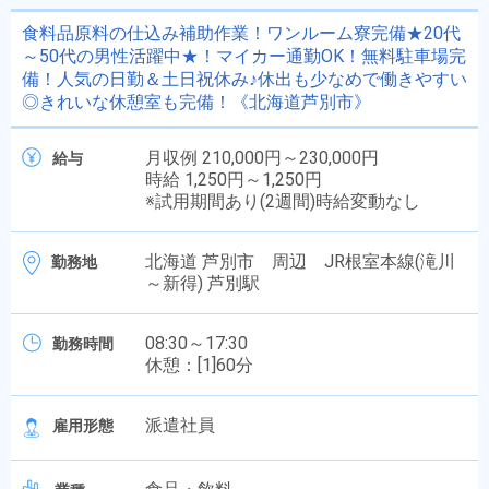
食料品原料の仕込み補助作業！ワンルーム寮完備★20代
～50代の男性活躍中★！マイカー通勤OK！無料駐車場完
備！人気の日勤＆土日祝休み♪休出も少なめで働きやすい
◎きれいな休憩室も完備！《北海道芦別市》
月収例 210,000円～230,000円
給与
時給 1,250円～1,250円
※試用期間あり(2週間)時給変動なし
北海道 芦別市 周辺 JR根室本線(滝川
勤務地
～新得) 芦別駅
08:30～17:30
勤務時間
休憩：[1]60分
派遣社員
雇用形態