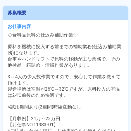
募集概要
お仕事内容
◇食料品原料の仕込み補助作業◇

原料を機械に投入する前までの補助業務(仕込み補助業
務)になります。

台車やハンドリフトで原料の移動が主な業務で、その
他検品・箱詰め・清掃作業があります。

3～4人の少人数作業ですので、安心して作業を教えて
頂けます。

製造場所は室温が26℃～32℃ですが、原料投入の室温
は24℃前後のため快適です。

※試用期間あり(2週間)時給変動なし

【月収例】21万～23万円

【お仕事NO.11983-01】

※ご応募いただく際に、お仕事NO.をお伝えください。
