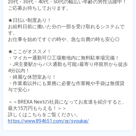
20代・30代・40代・50代の幅広い年齢の男性活躍中！

ご応募お待ちしております。

★日払い制度あり！

お給料日前に働いた分の一部を受け取れるシステムで
す。

お仕事を始めてすぐの時や、急な出費の時も安心◎

★ここがオススメ！

・マイカー通勤可◎工場敷地内に無料駐車場完備！

・JR主要駅からバス通勤も可能♪最寄り停留所から徒歩
4分以内！

・綺麗な休憩室あり！

・作業着以外にも業務に必要な作業靴や手袋は無償貸
与で安心♪

＜＜BREXA Nextの社員になってお友達を紹介すると、
最大15万円もらえる！＞＞

https://www.894651.com/qr/syoukai/