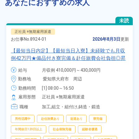
あなたにおすすめの求人
未読
正社員 ※無期雇用派遣
お仕事No.
8924-01
2026年8月3日
更新
【最短当日内定】【最短当日入寮】未経験でも月収
例42万円★備品付き寮完備＆赴任旅費会社負担◎昇
給・業績賞与あり！組立や塗装など自動車製造の各
給与
月収例 410,000円～430,000円

種作業！《愛知県大府市》
月給 277,000円～277,000円
勤務地
愛知県大府市　周辺
勤務時間
[1] 08:00～16:50

[2] 06:25～15:10

雇用形態
正社員 ※無期雇用派遣
[3] 17:05～01:50
職種
加工,組立・組付け,鋳造・鍛造
男性活躍中
赴任旅費あり
送迎あり
寮完備
年間休日120日以上
社会保険完備
経験者優遇