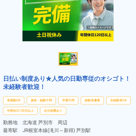
日払い制度あり★人気の日勤専従のオシゴト！
未経験者歓迎！
車通勤OK
資格・経験不問
学歴不問
経験者優遇
未経験者OK
年間休日120日以上
赴任旅費あり
勤務地
北海道 芦別市 周辺
最寄駅
JR根室本線(滝川～新得) 芦別駅