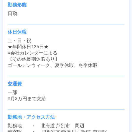
勤務形態
日勤
休日休暇
土・日・祝

★年間休日125日★

※会社カレンダーによる

【その他長期休暇あり】

ゴールデンウィーク、夏季休暇、冬季休暇
交通費
一部

※月3万円まで支給
勤務地・アクセス方法
勤務地　　：　北海道 芦別市　周辺

最寄駅　　：　JR根室本線(滝川～新得) 芦別駅
