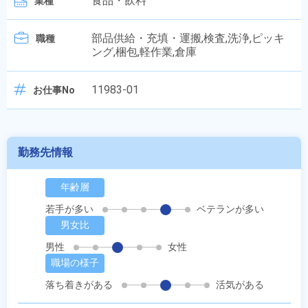
食品・飲料
業種
部品供給・充填・運搬,検査,洗浄,ピッキ
職種
ング,梱包,軽作業,倉庫
11983-01
お仕事No
勤務先情報
年齢層
若手が多い
ベテランが多い
男女比
男性
女性
職場の様子
落ち着きがある
活気がある