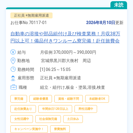
未読
正社員 ※無期雇用派遣
お仕事No.
70117-01
2026年8月10日
更新
自動車の溶接や部品組付け及び検査業務！月収38万
円以上可！備品付きワンルーム寮完備！赴任旅費会
社負担★人気の土日休み！昇給＆業績賞与あり！
給与
月収例 370,000円～390,000円

車・バイク通勤可！無料駐車場あり！カップルでの
時給 1,700円～1,700円
勤務地
宮城県黒川郡大衡村　周辺
応募OK★《宮城県大衡村》
勤務時間
[1] 06:25～15:05

[2] 16:00～00:40

雇用形態
正社員 ※無期雇用派遣
[3] 16:30～01:10

職種
[4] 08:00～16:40

組立・組付け,板金・塗装,溶接,検査
[5] 20:00～04:40
寮完備
経験者優遇
資格・経験不問
未経験者OK
赴任旅費あり
年間休日120日以上
男性活躍中
女性活躍中
社会保険完備
土日休み
キャンペーン実施中！
寮費無料