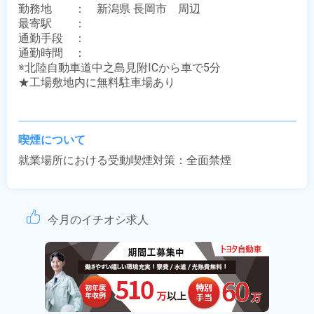
勤務地　　：　新潟県 長岡市　周辺

最寄駅　　：　 

通勤手段　：　

通勤時間　：　

※北陸自動車道中之島見附ICから車で5分

★工場敷地内に無料駐車場あり

喫煙について
就業場所における受動喫煙対策：全面禁煙
今月のイチオシ求人