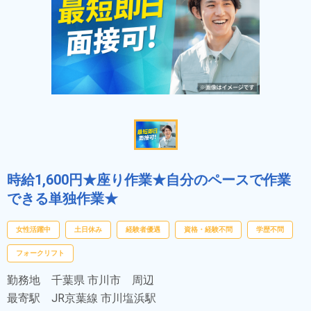
時給1,600円★座り作業★自分のペースで作業
できる単独作業★
女性活躍中
土日休み
経験者優遇
資格・経験不問
学歴不問
フォークリフト
勤務地
千葉県 市川市 周辺
最寄駅
JR京葉線 市川塩浜駅