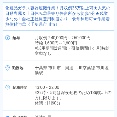
化粧品ガラス容器運搬作業！月収例25万以上可★人気の
日勤専属＆土日休み◎最寄り停留所から徒歩1分★残業
少なめ！自社正社員登用制度あり！食堂利用可★作業着
無償貸与◎《千葉県市川市》
月収例 240,000円～260,000円
給与
時給 1,600円～1,600円
※試用期間(2週間)・研修期間(1ヶ月)時給
変動なし
千葉県 市川市 周辺 JR京葉線 市川塩
勤務地
浜駅
13:00～22:00
勤務時間
※22時～5時は深夜勤務のため18歳以上の
方に限ります。
休憩：[1]60分