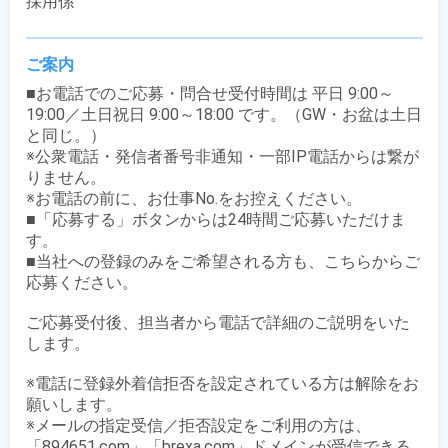
採用係
ご案内
■お電話でのご応募・問合せ受付時間は 平日 9:00～
19:00／土日祝日 9:00～18:00 です。（GW・お盆は土日
と同じ。）

※公衆電話・発信者番号非通知・一部IP電話からは繋が
りません。

※お電話の前に、お仕事No.をお控えください。

■「応募する」ボタンからは24時間ご応募いただけま
す。

■当社への登録のみをご希望される方も、こちらからご
応募ください。

ご応募受付後、担当者から電話で詳細のご説明をいた
します。

※電話に登録外着信拒否を設定されている方は解除をお
願いします。

※メールの指定受信／拒否設定をご利用の方は、
「894651.com」「brexa.com」ドメインが受信できる