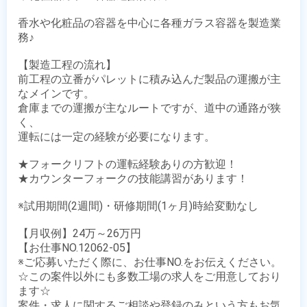
香水や化粧品の容器を中心に各種ガラス容器を製造業
務♪

【製造工程の流れ】

前工程の立番がパレットに積み込んだ製品の運搬が主
なメインです。

倉庫までの運搬が主なルートですが、道中の通路が狭
く、

運転には一定の経験が必要になります。

★フォークリフトの運転経験ありの方歓迎！

★カウンターフォークの技能講習があります！

※試用期間(2週間)・研修期間(1ヶ月)時給変動なし

【月収例】24万～26万円

【お仕事NO.12062-05】

※ご応募いただく際に、お仕事NO.をお伝えください。

☆この案件以外にも多数工場の求人をご用意しており
ます☆

案件・求人に関するご相談や登録のみという方もお気