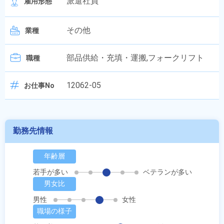
派遣社員
雇用形態
その他
業種
部品供給・充填・運搬,フォークリフト
職種
12062-05
お仕事No
勤務先情報
年齢層
若手が多い
ベテランが多い
男女比
男性
女性
職場の様子