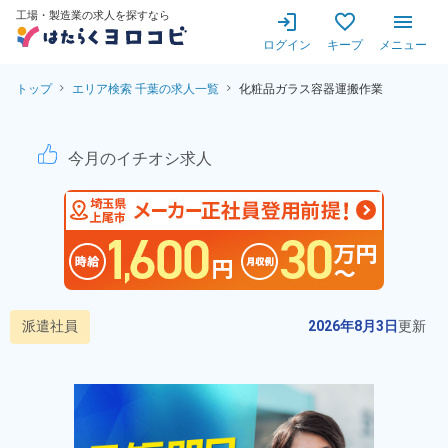
工場・製造業の求人を探すなら
ログイン
キープ
メニュー
トップ
エリア検索 千葉の求人一覧
化粧品ガラス容器運搬作業
化粧品ガラス容器運搬作業！
今月のイチオシ求人
派遣社員
2026年8月3日
更新