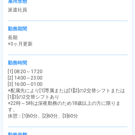
雇用形態
派遣社員
勤務期間
長期

※3ヶ月更新
勤務時間
[1] 08:20～17:20

[2] 14:00～23:00

[3] 16:00～01:00

※配属先により[1]専属または[1][2]の2交替シフトまたは
[1][3]の2交替シフトあり

※22時～5時は深夜勤務のため18歳以上の方に限りま
す。

休憩：[1]60分、[2]60分、[3]60分
勤務形態