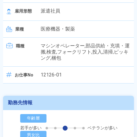
派遣社員
雇用形態
医療機器・製薬
業種
マシンオペレーター,部品供給・充填・運
職種
搬,検査,フォークリフト,投入,清掃,ピッキ
ング,梱包
12126-01
お仕事No
勤務先情報
年齢層
若手が多い
ベテランが多い
男女比