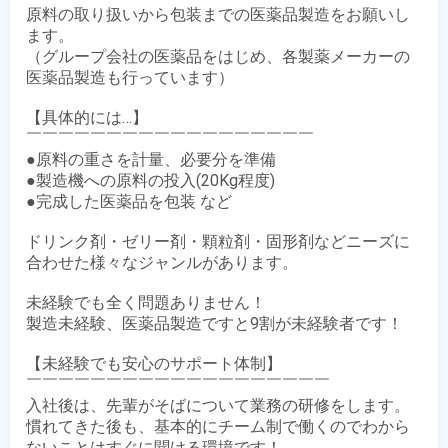
原料の取り扱いから包装までの医薬品製造をお願いし
ます。

（グループ会社の医薬品をはじめ、各製薬メーカーの
医薬品製造も行っています）

【具体的には…】

￣￣￣￣￣￣￣￣￣￣￣￣￣￣￣￣￣￣

●原料の重さを計量、必要分を準備

●製造機への原料の投入(20Kg程度)

●完成した医薬品を包装 など

ドリンク剤・ゼリー剤・顆粒剤・固形剤などニーズに
合わせた様々なジャンルがあります。

未経験でも全く問題ありません！

製造未経験、医薬品製造ですと9割が未経験者です！

【未経験でも安心のサポート体制】

￣￣￣￣￣￣￣￣￣￣￣￣￣￣￣￣￣￣￣

入社後は、先輩がそばについて業務の研修をします。

慣れてきた後も、基本的にチーム制で働くのでわから
ないことはすぐに聞ける環境です！
