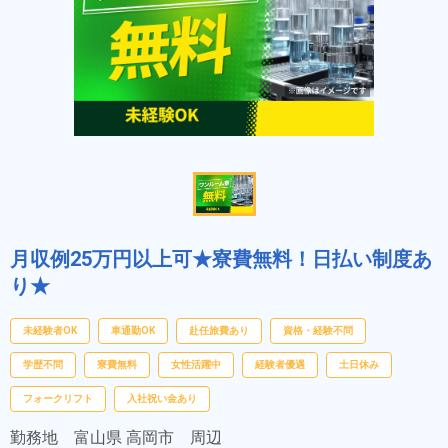
月収例25万円以上可★寮費無料！日払い制度あ
り★
未経験者OK
車通勤OK
赴任旅費あり
資格・経験不問
学歴不問
寮費無料
女性活躍中
経験者優遇
土日休み
フォークリフト
入社祝い金あり
勤務地
富山県 高岡市 周辺