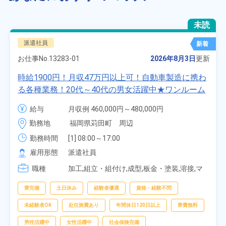
未読
派遣社員
新着
お仕事No.
13283-01
2026年8月3日
更新
時給1900円！月収47万円以上可！自動車製造に携わ
る各種業務！20代～40代の男女活躍中★ワンルーム
寮無料！マイカー通勤OK！無料駐車場あり！赴任旅
給与
月収例 460,000円～480,000円

費会社負担！社員食堂あり！日払いあり！土日休
時給 1,900円～1,900円
勤務地
福岡県苅田町　周辺
み！特別賞与90万円支給！《福岡県京都郡苅田町》
勤務時間
[1] 08:00～17:00

[2] 20:00～05:00

雇用形態
派遣社員
[3] 06:30～15:00

職種
[4] 14:30～23:00

加工,組立・組付け,成型,板金・塗装,溶接,マ
[5] 22:30～07:00
シンオペレーター,部品供給・充填・運搬,検
査,物流・配送
寮完備
土日休み
経験者優遇
資格・経験不問
未経験者OK
赴任旅費あり
年間休日120日以上
寮費無料
男性活躍中
女性活躍中
社会保険完備