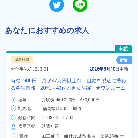
あなたにおすすめの求人
未読
派遣社員
新着
お仕事No.
13283-01
2026年8月10日
更新
時給1900円！月収47万円以上可！自動車製造に携わ
る各種業務！20代～40代の男女活躍中★ワンルーム
寮無料！マイカー通勤OK！無料駐車場あり！赴任旅
給与
月収例 460,000円～480,000円

費会社負担！社員食堂あり！日払いあり！土日休
時給 1,900円～1,900円
勤務地
福岡県苅田町　周辺
み！特別賞与90万円支給！《福岡県京都郡苅田町》
勤務時間
[1] 08:00～17:00

[2] 20:00～05:00

雇用形態
派遣社員
[3] 06:30～15:00

職種
[4] 14:30～23:00

加工,組立・組付け,成型,板金・塗装,溶接,マ