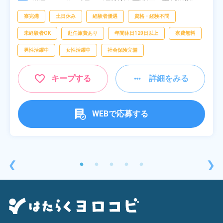
[5] 22:30～07:00
シンオペレーター,部品供給・充填・運搬,検
査,物流・配送
寮完備
土日休み
経験者優遇
資格・経験不問
未経験者OK
赴任旅費あり
年間休日120日以上
寮費無料
男性活躍中
女性活躍中
社会保険完備
キープする
詳細をみる
WEBで応募する
❮
❯