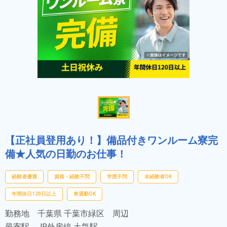
【正社員登用あり！】備品付きワンルーム寮完
備★人気の日勤のお仕事！
経験者優遇
資格・経験不問
学歴不問
未経験者OK
年間休日120日以上
車通勤OK
勤務地
千葉県 千葉市緑区 周辺
最寄駅
JR外房線 土気駅