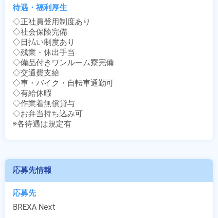
待遇・福利厚生
◇正社員登用制度あり

◇社会保険完備

◇日払い制度あり

◇残業・休出手当

◇備品付きワンルーム寮完備

◇交通費支給

◇車・バイク・自転車通勤可

◇有給休暇

◇作業着無償貸与

◇お弁当持ち込み可

※各待遇は規定有
応募先情報
応募先
BREXA Next