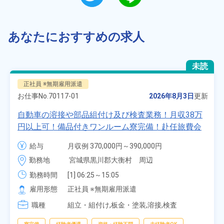
あなたにおすすめの求人
未読
正社員 ※無期雇用派遣
お仕事No.
70117-01
2026年8月3日
更新
自動車の溶接や部品組付け及び検査業務！月収38万
円以上可！備品付きワンルーム寮完備！赴任旅費会
社負担★人気の土日休み！昇給＆業績賞与あり！
給与
月収例 370,000円～390,000円

車・バイク通勤可！無料駐車場あり！カップルでの
時給 1,700円～1,700円
勤務地
宮城県黒川郡大衡村　周辺
応募OK★《宮城県大衡村》
勤務時間
[1] 06:25～15:05

[2] 16:00～00:40

雇用形態
正社員 ※無期雇用派遣
[3] 16:30～01:10

職種
[4] 08:00～16:40

組立・組付け,板金・塗装,溶接,検査
[5] 20:00～04:40