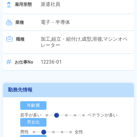
派遣社員
雇用形態
電子・半導体
業種
加工,組立・組付け,成型,溶接,マシンオペ
職種
レーター
12236-01
お仕事No
勤務先情報
年齢層
若手が多い
ベテランが多い
男女比
男性
女性