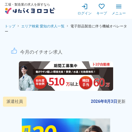
工場・製造業の求人を探すなら
ログイン
キープ
メニュー
トップ
エリア検索 愛知の求人一覧
電子部品製造に伴う機械オペレータ
ー
電子部品製造に伴う機械オペレ
今月のイチオシ求人
派遣社員
2026年8月3日
更新