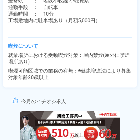
最寄駅　　：　名鉄小牧線 小牧原駅

通勤手段　：　自転車

通勤時間　：　10分

工場敷地内に駐車場あり（月額5,000円）

喫煙について
就業場所における受動喫煙対策：屋内禁煙(屋外に喫煙
場所あり)
喫煙可能区域での業務の有無：※健康増進法により募集
対象年齢20歳以上
今月のイチオシ求人