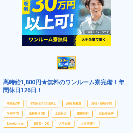
高時給1,800円★無料のワンルーム寮完備！年
間休日126日！
車通勤OK
年間休日120日以上
経験者優遇
資格・経験不問
学歴不問
未経験者OK
土日休み
寮費無料
自動車免許
Excelスキル
週5日～OK
大手企業
女性活躍中