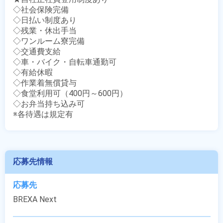
◇社会保険完備

◇日払い制度あり

◇残業・休出手当

◇ワンルーム寮完備

◇交通費支給

◇車・バイク・自転車通勤可

◇有給休暇

◇作業着無償貸与

◇食堂利用可（400円～600円）

◇お弁当持ち込み可

※各待遇は規定有
応募先情報
応募先
BREXA Next