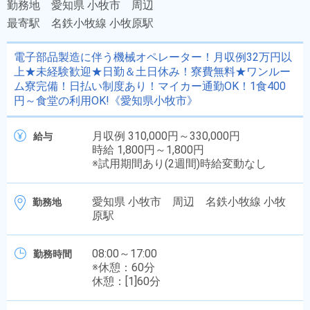
勤務地
愛知県 小牧市 周辺
最寄駅
名鉄小牧線 小牧原駅
電子部品製造に伴う機械オペレーター！月収例32万円以
上★未経験歓迎★日勤＆土日休み！寮費無料★ワンルー
ム寮完備！日払い制度あり！マイカー通勤OK！1食400
円～食堂の利用OK!《愛知県小牧市》
月収例 310,000円～330,000円
給与
時給 1,800円～1,800円
※試用期間あり(2週間)時給変動なし
愛知県 小牧市 周辺 名鉄小牧線 小牧
勤務地
原駅
08:00～17:00
勤務時間
※休憩：60分
休憩：[1]60分