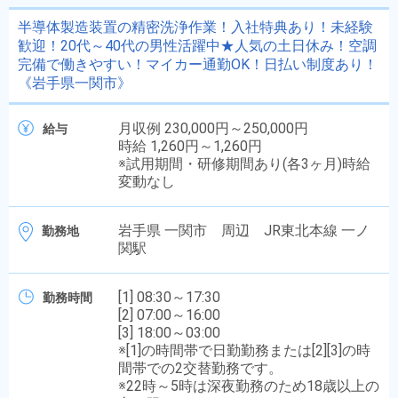
半導体製造装置の精密洗浄作業！入社特典あり！未経験
歓迎！20代～40代の男性活躍中★人気の土日休み！空調
完備で働きやすい！マイカー通勤OK！日払い制度あり！
《岩手県一関市》
月収例 230,000円～250,000円
給与
時給 1,260円～1,260円
※試用期間・研修期間あり(各3ヶ月)時給
変動なし
岩手県 一関市 周辺 JR東北本線 一ノ
勤務地
関駅
[1] 08:30～17:30
勤務時間
[2] 07:00～16:00
[3] 18:00～03:00
※[1]の時間帯で日勤勤務または[2][3]の時
間帯での2交替勤務です。
※22時～5時は深夜勤務のため18歳以上の