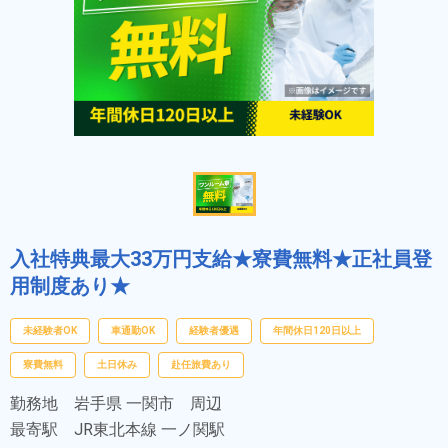
入社特典最大33万円支給★寮費無料★正社員登
用制度あり★
未経験者OK
車通勤OK
経験者優遇
年間休日120日以上
寮費無料
土日休み
赴任旅費あり
勤務地
岩手県 一関市 周辺
最寄駅
JR東北本線 一ノ関駅