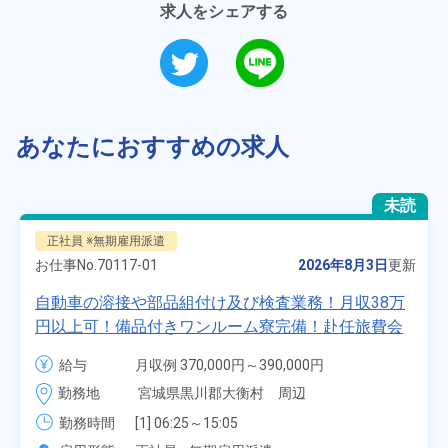
求人をシェアする
あなたにおすすめの求人
未読
正社員 ※無期雇用派遣
お仕事No.
70117-01
2026年8月3日
更新
自動車の溶接や部品組付け及び検査業務！月収38万
円以上可！備品付きワンルーム寮完備！赴任旅費会
社負担★人気の土日休み！昇給＆業績賞与あり！
給与
月収例 370,000円～390,000円

車・バイク通勤可！無料駐車場あり！カップルでの
時給 1,700円～1,700円
勤務地
宮城県黒川郡大衡村　周辺
応募OK★《宮城県大衡村》
勤務時間
[1] 06:25～15:05

[2] 16:00～00:40
