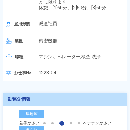
方に限ります。
休憩：[1]60分、[2]60分、[3]60分
派遣社員
雇用形態
精密機器
業種
マシンオペレーター,検査,洗浄
職種
1228-04
お仕事No
勤務先情報
年齢層
若手が多い
ベテランが多い
男女比