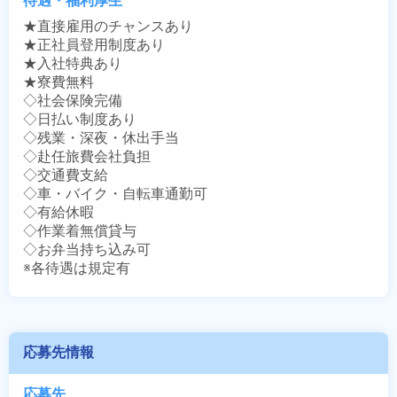
待遇・福利厚生
★直接雇用のチャンスあり

★正社員登用制度あり

★入社特典あり

★寮費無料

◇社会保険完備

◇日払い制度あり

◇残業・深夜・休出手当

◇赴任旅費会社負担

◇交通費支給

◇車・バイク・自転車通勤可

◇有給休暇

◇作業着無償貸与

◇お弁当持ち込み可

※各待遇は規定有
応募先情報
応募先