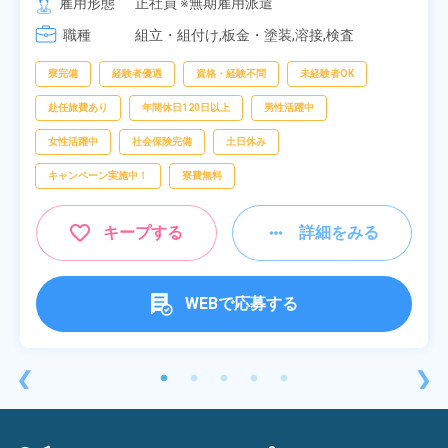
雇用形態
正社員 ※無期雇用派遣
[3] 16:30～01:10

職種
[4] 08:00～16:40

組立・組付け,板金・塗装,溶接,検査
[5] 20:00～04:40
寮完備
経験者優遇
資格・経験不問
未経験者OK
赴任旅費あり
年間休日120日以上
男性活躍中
女性活躍中
社会保険完備
土日休み
キャンペーン実施中！
寮費無料
キープする
詳細をみる
WEBで応募する
❮
❯