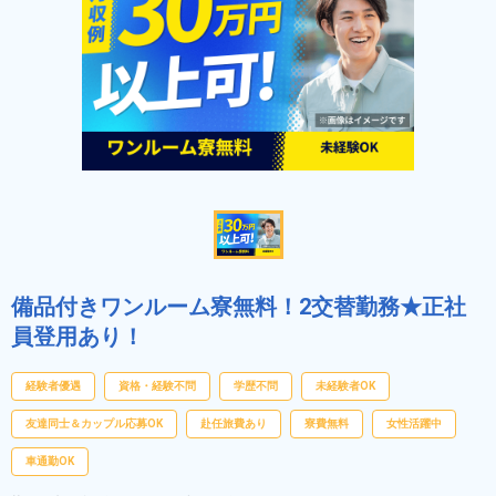
備品付きワンルーム寮無料！2交替勤務★正社
員登用あり！
経験者優遇
資格・経験不問
学歴不問
未経験者OK
友達同士＆カップル応募OK
赴任旅費あり
寮費無料
女性活躍中
車通勤OK