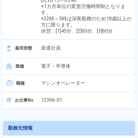
[3] 20:15～05:40
※1カ月単位の変形労働時間制となりま
す。
※22時～5時は深夜勤務のため18歳以上の
方に限ります。
休憩：[1]45分、[2]60分、[3]60分
派遣社員
雇用形態
電子・半導体
業種
マシンオペレーター
職種
12366-01
お仕事No
勤務先情報