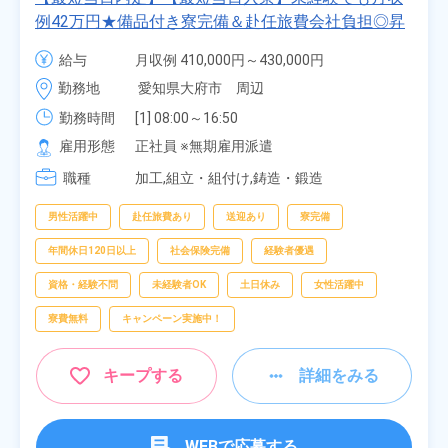
例42万円★備品付き寮完備＆赴任旅費会社負担◎昇
給・業績賞与あり！組立や塗装など自動車製造の各
給与
月収例 410,000円～430,000円

種作業！《愛知県大府市》
月給 277,000円～277,000円
勤務地
愛知県大府市　周辺
勤務時間
[1] 08:00～16:50

[2] 06:25～15:10

雇用形態
正社員 ※無期雇用派遣
[3] 17:05～01:50
職種
加工,組立・組付け,鋳造・鍛造
男性活躍中
赴任旅費あり
送迎あり
寮完備
年間休日120日以上
社会保険完備
経験者優遇
資格・経験不問
未経験者OK
土日休み
女性活躍中
寮費無料
キャンペーン実施中！
キープする
詳細をみる
WEBで応募する