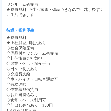
ワンルーム寮完備

★寮費無料！※生活家電・備品つきなので引越し後すぐ
に生活できます！
待遇・福利厚生
★寮費無料

★正社員登用制度あり

◇社会保険完備

◇備品付きワンルーム寮完備

◇赴任旅費会社負担

◇残業・休出・深夜手当

◇日払い制度あり

◇交通費支給

◇車・バイク・自転車通勤可

◇有給休暇

◇作業着無償貸与

◇お弁当持込み可

◇食堂スペース利用可

◇仕出し弁当あり（350円）

※各待遇は規定有