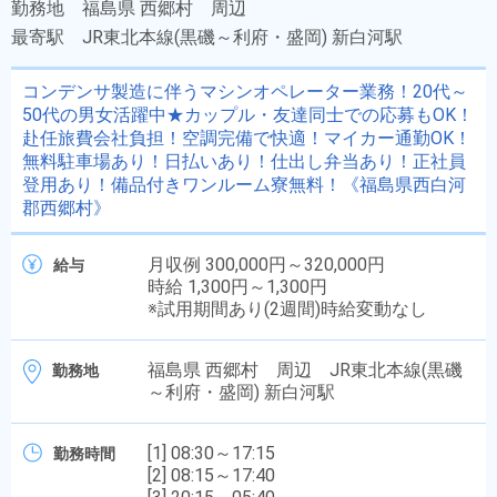
勤務地
福島県 西郷村 周辺
最寄駅
JR東北本線(黒磯～利府・盛岡) 新白河駅
コンデンサ製造に伴うマシンオペレーター業務！20代～
50代の男女活躍中★カップル・友達同士での応募もOK！
赴任旅費会社負担！空調完備で快適！マイカー通勤OK！
無料駐車場あり！日払いあり！仕出し弁当あり！正社員
登用あり！備品付きワンルーム寮無料！《福島県西白河
郡西郷村》
月収例 300,000円～320,000円
給与
時給 1,300円～1,300円
※試用期間あり(2週間)時給変動なし
福島県 西郷村 周辺 JR東北本線(黒磯
勤務地
～利府・盛岡) 新白河駅
[1] 08:30～17:15
勤務時間
[2] 08:15～17:40