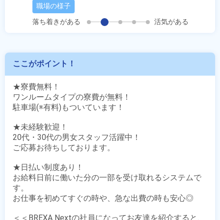
職場の様子
落ち着きがある
活気がある
ここがポイント！
★寮費無料！

ワンルームタイプの寮費が無料！

駐車場(※有料)もついています！

★未経験歓迎！

20代・30代の男女スタッフ活躍中！

ご応募お待ちしております。

★日払い制度あり！

お給料日前に働いた分の一部を受け取れるシステムで
す。

お仕事を初めてすぐの時や、急な出費の時も安心◎

＜＜BREXA Nextの社員になってお友達を紹介すると、