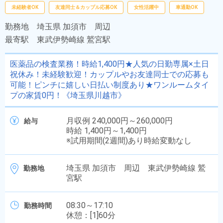
未経験者OK
友達同士＆カップル応募OK
女性活躍中
車通勤OK
勤務地
埼玉県 加須市 周辺
最寄駅
東武伊勢崎線 鷲宮駅
医薬品の検査業務！時給1,400円★人気の日勤専属×土日
祝休み！未経験歓迎！カップルやお友達同士での応募も
可能！ピンチに嬉しい日払い制度あり★ワンルームタイ
プの家賃0円！《埼玉県川越市》
月収例 240,000円～260,000円
給与
時給 1,400円～1,400円
※試用期間(2週間)あり時給変動なし
埼玉県 加須市 周辺 東武伊勢崎線 鷲
勤務地
宮駅
08:30～17:10
勤務時間
休憩：[1]60分