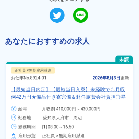
あなたにおすすめの求人
未読
正社員 ※無期雇用派遣
お仕事No.
8924-01
2026年8月3日
更新
【最短当日内定】【最短当日入寮】未経験でも月収
例42万円★備品付き寮完備＆赴任旅費会社負担◎昇
給・業績賞与あり！組立や塗装など自動車製造の各
給与
月収例 410,000円～430,000円

種作業！《愛知県大府市》
月給 277,000円～277,000円
勤務地
愛知県大府市　周辺
勤務時間
[1] 08:00～16:50

[2] 06:25～15:10

雇用形態
正社員 ※無期雇用派遣