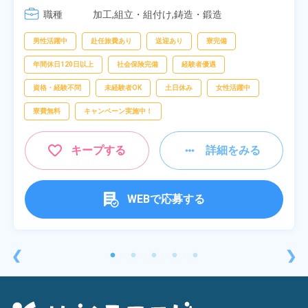
[3] 17:05～01:50
職種
加工,組立・組付け,鋳造・鍛造
男性活躍中
赴任旅費あり
送迎あり
寮完備
年間休日120日以上
社会保険完備
経験者優遇
資格・経験不問
未経験者OK
土日休み
女性活躍中
寮費無料
キャンペーン実施中！
キープする
詳細をみる
WEBで応募する
❮
❯