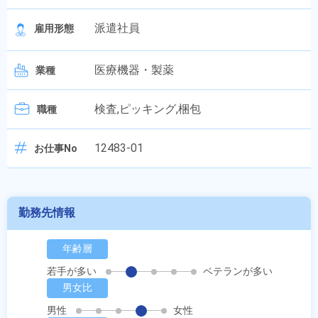
派遣社員
雇用形態
医療機器・製薬
業種
検査,ピッキング,梱包
職種
12483-01
お仕事No
勤務先情報
年齢層
若手が多い
ベテランが多い
男女比
男性
女性