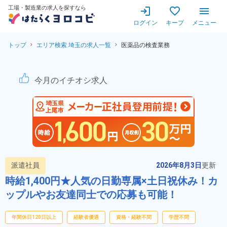
工場・製造業の求人を探すなら
ログイン
キープ
メニュー
トップ
エリア検索 埼玉の求人一覧
医薬品の検査業務
医薬品の検査業務！時給1,4
今月のイチオシ求人
派遣社員
2026年8月3日
更新
時給1,400円★人気の日勤専属×土日祝休み！カ
ップルやお友達同士での応募も可能！
年間休日120日以上
経験者優遇
資格・経験不問
学歴不問