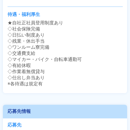
待遇・福利厚生
★自社正社員登用制度あり

◇社会保険完備

◇日払い制度あり

◇残業・休出手当

◇ワンルーム寮完備

◇交通費支給

◇マイカー・バイク・自転車通勤可

◇有給休暇

◇作業着無償貸与

◇仕出し弁当あり

※各待遇は規定有
応募先情報
応募先