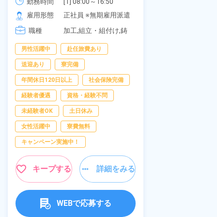
《愛知県大府市》
可！無料駐車
勤務時間
[1] 08:00～16:50

勤務時間
277,000円
[2] 06:25～15:10

の応募OK★
雇用形態
正社員 ※無期雇用派遣
雇用形態
[3] 17:05～01:50
職種
加工,組立・組付け,鋳
職種
造・鍛造
男性活躍中
赴任旅費あり
寮完備
経
送迎あり
寮完備
資格・経験不問
年間休日120日以上
社会保険完備
赴任旅費あり
経験者優遇
資格・経験不問
男性活躍中
未経験者OK
土日休み
社会保険完備
女性活躍中
寮費無料
キャンペーン実
キャンペーン実施中！
キープ
キープする
詳細をみる
WEBで応募する