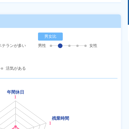
あるモノに魅了され続け気がつけばマニア
に！？ディープな世界にあなたもきっとハマる
男女比
はず！
ベテランが多い
男性
女性
活気がある