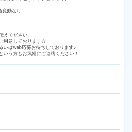
給変動なし

伝えください。

ご用意しております☆

いはweb応募お待ちしております♪

という方もお気軽にご連絡ください！