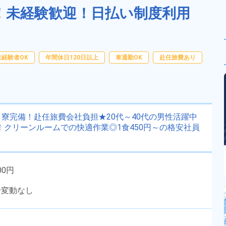
備！未経験歓迎！日払い制度利用
未経験者OK
年間休日120日以上
車通勤OK
赴任旅費あり
寮完備！赴任旅費会社負担★20代～40代の男性活躍中
！クリーンルームでの快適作業◎1食450円～の格安社員
00円
給変動なし