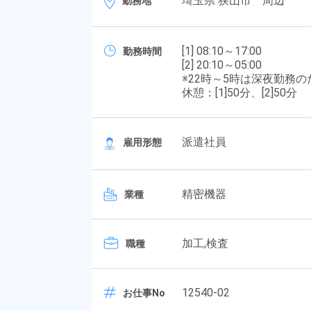
埼玉県 狭山市 周辺
勤務地
[1] 08:10～17:00
勤務時間
[2] 20:10～05:00
※22時～5時は深夜勤務
休憩：[1]50分、[2]50分
派遣社員
雇用形態
精密機器
業種
加工,検査
職種
12540-02
お仕事No