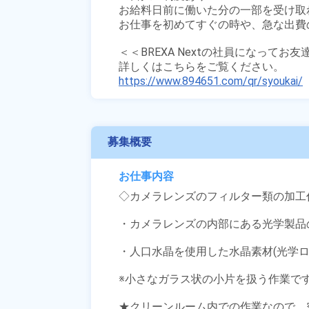
お給料日前に働いた分の一部を受け取
お仕事を初めてすぐの時や、急な出費の
＜＜BREXA Nextの社員になってお
https://www.894651.com/qr/syoukai/
募集概要
お仕事内容
◇カメラレンズのフィルター類の加工作
・カメラレンズの内部にある光学製品の
・人口水晶を使用した水晶素材(光学ロ
※小さなガラス状の小片を扱う作業です
★クリーンルーム内での作業なので、空