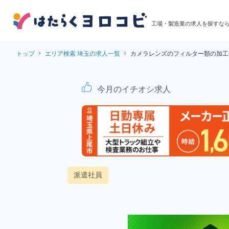
工場・製造業の求人を探すな
トップ
エリア検索 埼玉の求人一覧
カメラレンズのフィルター類の加工
カメラレンズのフィル
今月のイチオシ求人
派遣社員