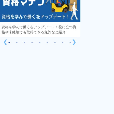
資格を学んで働くをアップデート！役に立つ資
知っておきたい「
格や未経験でも取得できる免許など紹介
する疑問や不安を
❮
❯