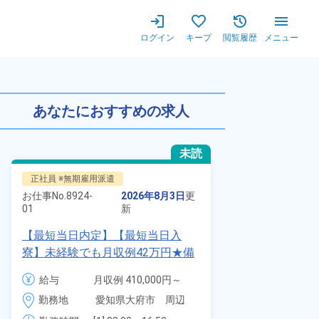
ログイン
キープ
閲覧履歴
メニュー
任旅費会社負担★20代～40代
あなたにおすすめの求人
未読
正社員 ※無期雇用派遣
正社員 ※無期
お仕事No.
8924-
2026年8月3日
更
お仕事No.
7011
01
新
01
【最短当日内定】【最短当日入
自動車の溶接
寮】未経験でも月収例42万円★備
査業務！月収
品付き寮完備＆赴任旅費会社負担
付きワンルー
給与
月収例 410,000円～
給与
◎昇給・業績賞与あり！組立や塗
会社負担★人
430,000円

勤務地
愛知県大府市　周辺
勤務地
装など自動車製造の各種作業！
＆業績賞与あ
月給 277,000円～