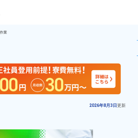
ら
作業
ター類の加工作業！寮完備！赴
未読
派遣社員
お仕事No.
13123-
2026年8月3日
更
01
新
クルマ用アルミホイールの製造作
2026年8月3日
更新
業！今だけ♪寮費無料！備品付ワン
ルーム完備！助かる赴任旅費会社
給与
月収例 270,000円～
負担！嬉しい土日休み＆年間休日
290,000円

勤務地
北海道苫小牧市　周辺
121日休み！未経験歓迎！《北海
時給 1,150円～1,150円