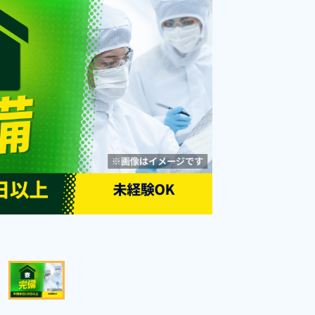
道苫小牧市》
勤務時間
[1] 08:00～17:10

[2] 20:00～05:10

雇用形態
派遣社員
[3] 08:00～17:00

職種
[4] 15:00～00:00

加工,板金・塗装,鋳造・
[5] 23:00～08:00
鍛造
未経験者OK
男性活躍中
赴任旅費あり
寮完備
キャンペーン実施中！
年間休日120日以上
寮費無料
社会保険完備
経験者優遇
資格・経験不問
土日休み
キープする
詳細をみる
WEBで応募する