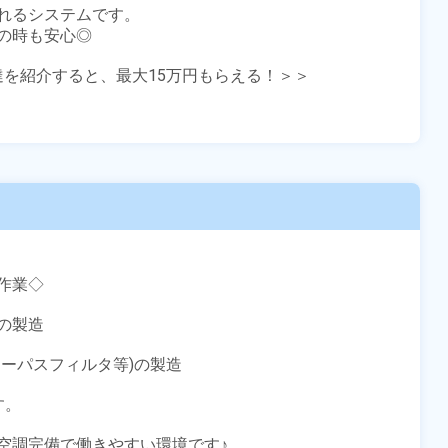
れるシステムです。

時も安心◎

友達を紹介すると、最大15万円もらえる！＞＞

業◇

製造

ーパスフィルタ等)の製造

。

調完備で働きやすい環境です♪
