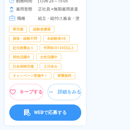
可！無料駐車場あり！カップルで
勤務時間
[1] 06:25～15:05

社員食堂あり
勤務時間
[2] 16:00～00:40

の応募OK★《宮城県大衡村》
雇用形態
正社員 ※無期雇用派遣
休み！特別賞
雇用形態
[3] 16:30～01:10

岡県京都郡苅
職種
[4] 08:00～16:40

組立・組付け,板金・塗
職種
[5] 20:00～04:40
装,溶接,検査
寮完備
経験者優遇
寮完備
土
資格・経験不問
未経験者OK
資格・経験不問
赴任旅費あり
年間休日120日以上
赴任旅費あり
男性活躍中
女性活躍中
寮費無料
社会保険完備
土日休み
女性活躍中
キャンペーン実施中！
寮費無料
キープ
キープする
詳細をみる
WEBで応募する