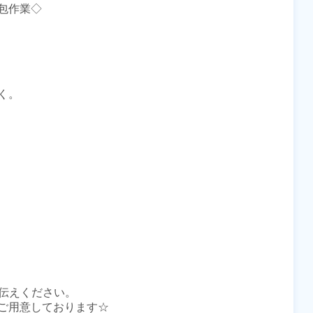
作業◇

。

伝えください。

ご用意しております☆
