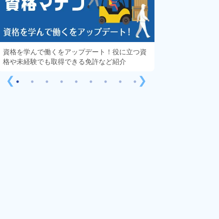
資格を学んで働くをアップデート！役に立つ資
知っておきたい「
格や未経験でも取得できる免許など紹介
する疑問や不安を
❮
❯