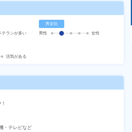
男女比
あるモノに魅了され続け気がつけばマニア
ベテランが多い
男性
女性
に！？ディープな世界にあなたもきっとハマる
はず！
活気がある
！

機・テレビなど
