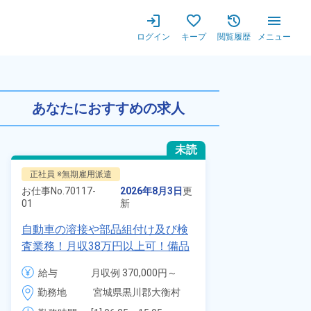
ログイン
キープ
閲覧履歴
メニュー
ク初心者歓迎★20～50代の
あなたにおすすめの求人
未読
正社員 ※無期雇用派遣
派遣社員
お仕事No.
70117-
2026年8月3日
更
お仕事No.
1328
01
新
01
自動車の溶接や部品組付け及び検
時給1900円
査業務！月収38万円以上可！備品
自動車製造に
付きワンルーム寮完備！赴任旅費
代～40代の
給与
月収例 370,000円～
給与
会社負担★人気の土日休み！昇給
ム寮無料！マ
390,000円

勤務地
宮城県黒川郡大衡村　
＆業績賞与あり！車・バイク通勤
勤務地
駐車場あり！
時給 1,700円～1,700円
周辺