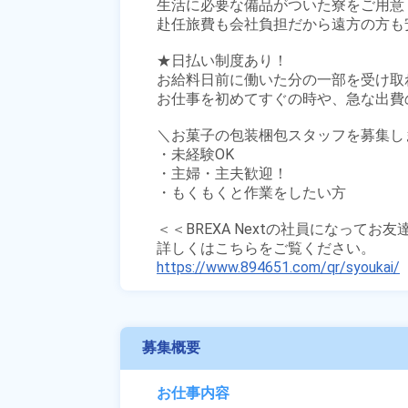
生活に必要な備品がついた寮をご用意！
赴任旅費も会社負担だから遠方の方も安
★日払い制度あり！

お給料日前に働いた分の一部を受け取
お仕事を初めてすぐの時や、急な出費の
＼お菓子の包装梱包スタッフを募集しま
・未経験OK

・主婦・主夫歓迎！

・もくもくと作業をしたい方

＜＜BREXA Nextの社員になってお
https://www.894651.com/qr/syoukai/
募集概要
お仕事内容