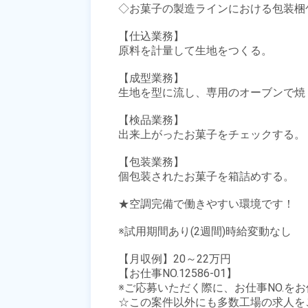
◇お菓子の製造ラインにおける包装梱包
【仕込業務】

原料を計量して生地をつくる。

【成型業務】

生地を型に流し、専用のオーブンで焼く
【検品業務】

出来上がったお菓子をチェックする。

【包装業務】

個包装されたお菓子を箱詰めする。

★空調完備で働きやすい環境です！

※試用期間あり(2週間)時給変動なし

【月収例】20～22万円

【お仕事NO.12586-01】

※ご応募いただく際に、お仕事NO.をお
☆この案件以外にも多数工場の求人を