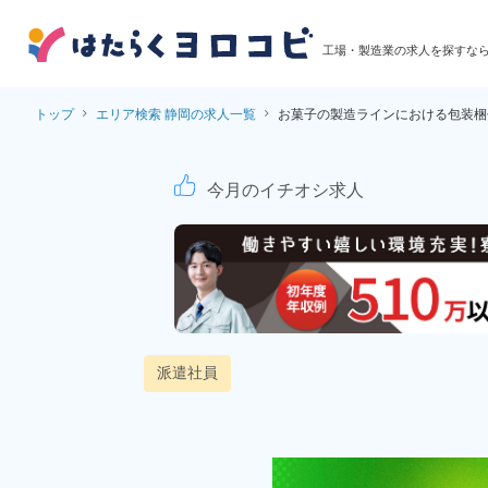
工場・製造業の求人を探すな
トップ
エリア検索 静岡の求人一覧
お菓子の製造ラインにおける包装梱
お菓子の製造ラインに
今月のイチオシ求人
派遣社員