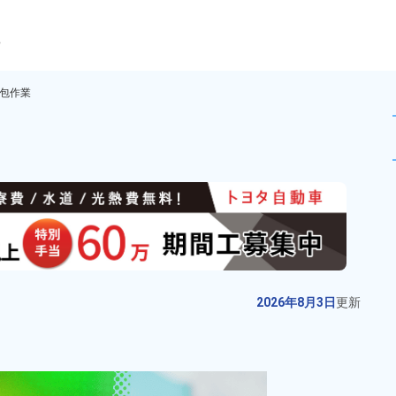
ら
包作業
おける包装梱包作業！工場ワー
未読
派遣社員
お仕事No.
5092-
2026年8月3日
更
03
新
【最短当日内定】静電チャックの
2026年8月3日
更新
加工や検査作業！月収例30万円以
上！年間休日120日◎土日休みで
給与
月収例 300,000円～
プライベート充実★作業着無償貸
320,000円

勤務地
福岡県豊前市　周辺
与◎日払い制度あり！空調完備で
時給 1,500円～1,500円