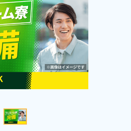
働きやすい★無料駐車場あり！
勤務時間
[1] 06:00～14:30

[2] 14:20～22:50

《福岡県豊前市》
雇用形態
派遣社員
[3] 22:05～06:20

職種
[4] 08:30～17:10
加工,成型,部品供給・充
填・運搬,検査,試験・実
男性活躍中
赴任旅費あり
験・評価,データ入力
寮完備
年間休日120日以上
社会保険完備
経験者優遇
資格・経験不問
未経験者OK
寮費無料
キャンペーン実施中！
土日休み
キープする
詳細をみる
WEBで応募する