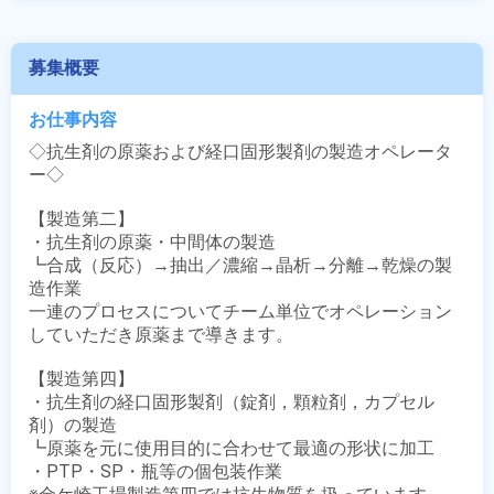
募集概要
お仕事内容
◇抗生剤の原薬および経口固形製剤の製造オペレータ
ー◇

【製造第二】

・抗生剤の原薬・中間体の製造

┗合成（反応）→抽出／濃縮→晶析→分離→乾燥の製
造作業

一連のプロセスについてチーム単位でオペレーション
していただき原薬まで導きます。 

【製造第四】

・抗生剤の経口固形製剤（錠剤，顆粒剤，カプセル
剤）の製造

┗原薬を元に使用目的に合わせて最適の形状に加工

・PTP・SP・瓶等の個包装作業
