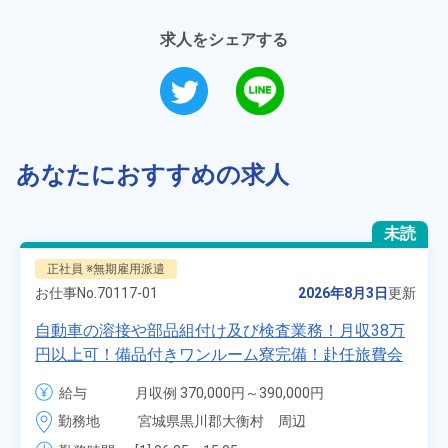
求人をシェアする
あなたにおすすめの求人
未読
正社員 ※無期雇用派遣
お仕事No.
70117-01
2026年8月3日
更新
自動車の溶接や部品組付け及び検査業務！月収38万
円以上可！備品付きワンルーム寮完備！赴任旅費会
社負担★人気の土日休み！昇給＆業績賞与あり！
給与
月収例 370,000円～390,000円

車・バイク通勤可！無料駐車場あり！カップルでの
時給 1,700円～1,700円
勤務地
宮城県黒川郡大衡村　周辺
応募OK★《宮城県大衡村》