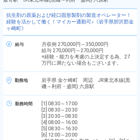
抗生剤の原薬および経口固形製剤の製造オペレーター！
経験を活かして働く！マイカー通勤可♪《岩手県胆沢郡金
ヶ崎町》
月収例 270,000円～350,000円
給与
給与 270,000円～270,000円
※経験・能力を考慮の上決定する為、27
万円に満たない場合もございます。
岩手県 金ケ崎町 周辺 JR東北本線(黒
勤務地
磯～利府・盛岡) 六原駅
[1] 08:30～17:00
勤務時間
[2] 08:30～20:30
[3] 20:30～08:30
[4] 08:00～16:00
[5] 08:30～16:30
[6] 12:00～20:00