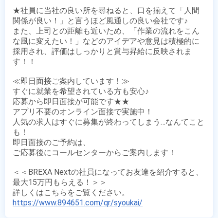
★社員に当社の良い所を尋ねると、口を揃えて「人間
関係が良い！」と言うほど風通しの良い会社です♪

また、上司との距離も近いため、「作業の流れをこん
な風に変えたい！」などのアイデアや意見は積極的に
採用され、評価はしっかりと賞与昇給に反映されま
す！！

≪即日面接ご案内しています！≫

すぐに就業を希望されている方も安心♪

応募から即日面接が可能です★★

アプリ不要のオンライン面接で実施中！

人気の求人はすぐに募集が終わってしまう…なんてこと
も！

即日面接のご予約は、

ご応募後にコールセンターからご案内します！

＜＜BREXA Nextの社員になってお友達を紹介すると、
最大15万円もらえる！＞＞

https://www.894651.com/qr/syoukai/