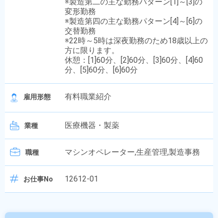
※製造第二の主な勤務パターン[1]～[3]の
変形勤務
※製造第四の主な勤務パターン[4]～[6]の
交替勤務
※22時～5時は深夜勤務のため18歳以上の
方に限ります。
休憩：[1]60分、[2]60分、[3]60分、[4]60
分、[5]60分、[6]60分
有料職業紹介
雇用形態
医療機器・製薬
業種
マシンオペレーター,生産管理,製造事務
職種
12612-01
お仕事No