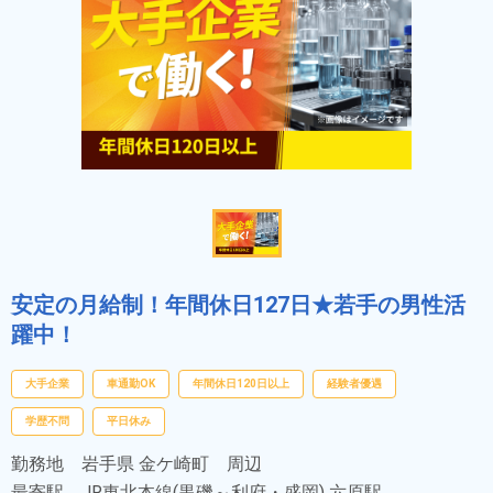
安定の月給制！年間休日127日★若手の男性活
躍中！
大手企業
車通勤OK
年間休日120日以上
経験者優遇
学歴不問
平日休み
勤務地
岩手県 金ケ崎町 周辺
最寄駅
JR東北本線(黒磯～利府・盛岡) 六原駅