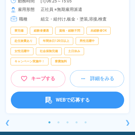
勤務時間
[1] 06:25～15:05

[2] 16:00～00:40

雇用形態
正社員 ※無期雇用派遣
[3] 16:30～01:10

職種
[4] 08:00～16:40

組立・組付け,板金・塗装,溶接,検査
[5] 20:00～04:40
寮完備
経験者優遇
資格・経験不問
未経験者OK
赴任旅費あり
年間休日120日以上
男性活躍中
女性活躍中
社会保険完備
土日休み
キャンペーン実施中！
寮費無料
キープする
詳細をみる
WEBで応募する
❮
❯