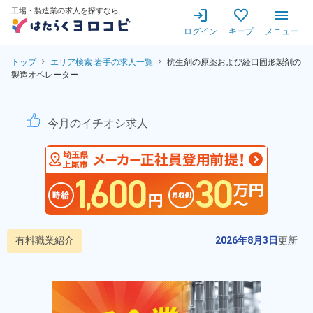
工場・製造業の求人を探すなら
ログイン
キープ
メニュー
トップ
エリア検索 岩手の求人一覧
抗生剤の原薬および経口固形製剤の
製造オペレーター
抗生剤の原薬および経口固形
今月のイチオシ求人
有料職業紹介
2026年8月3日
更新