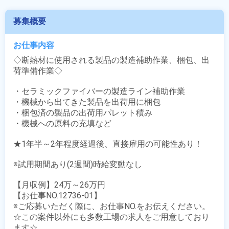
募集概要
お仕事内容
◇断熱材に使用される製品の製造補助作業、梱包、出
荷準備作業◇

・セラミックファイバーの製造ライン補助作業

・機械から出てきた製品を出荷用に梱包

・梱包済の製品の出荷用パレット積み

・機械への原料の充填など 

★1年半～2年程度経過後、直接雇用の可能性あり！

※試用期間あり(2週間)時給変動なし

【月収例】24万～26万円

【お仕事NO.12736-01】

※ご応募いただく際に、お仕事NO.をお伝えください。

☆この案件以外にも多数工場の求人をご用意しており
ます☆
