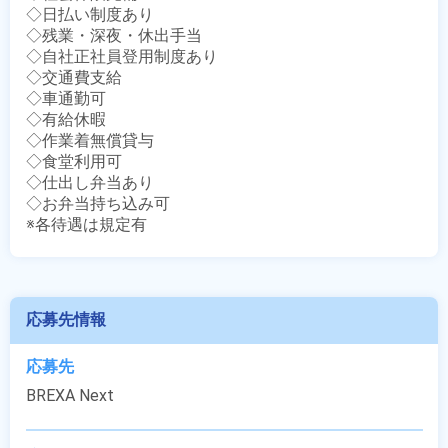
◇日払い制度あり

◇残業・深夜・休出手当

◇自社正社員登用制度あり

◇交通費支給

◇車通勤可

◇有給休暇

◇作業着無償貸与

◇食堂利用可

◇仕出し弁当あり

◇お弁当持ち込み可

※各待遇は規定有
応募先情報
応募先
BREXA Next