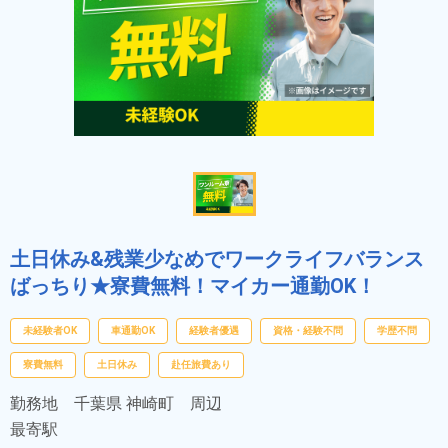
土日休み&残業少なめでワークライフバランス
ばっちり★寮費無料！マイカー通勤OK！
未経験者OK
車通勤OK
経験者優遇
資格・経験不問
学歴不問
寮費無料
土日休み
赴任旅費あり
勤務地
千葉県 神崎町 周辺
最寄駅