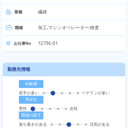
繊維
業種
加工,マシンオペレーター,検査
職種
12736-01
お仕事No
勤務先情報
年齢層
若手が多い
ベテランが多い
男女比
男性
女性
職場の様子
落ち着きがある
活気がある