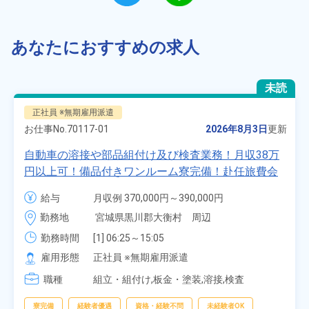
あなたにおすすめの求人
未読
正社員 ※無期雇用派遣
お仕事No.
70117-01
2026年8月3日
更新
自動車の溶接や部品組付け及び検査業務！月収38万
円以上可！備品付きワンルーム寮完備！赴任旅費会
社負担★人気の土日休み！昇給＆業績賞与あり！
給与
月収例 370,000円～390,000円

車・バイク通勤可！無料駐車場あり！カップルでの
時給 1,700円～1,700円
勤務地
宮城県黒川郡大衡村　周辺
応募OK★《宮城県大衡村》
勤務時間
[1] 06:25～15:05

[2] 16:00～00:40

雇用形態
正社員 ※無期雇用派遣
[3] 16:30～01:10

職種
[4] 08:00～16:40

組立・組付け,板金・塗装,溶接,検査
[5] 20:00～04:40
寮完備
経験者優遇
資格・経験不問
未経験者OK