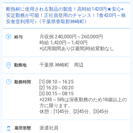
断熱材に使用される製品の製造！高時給1420円★安心×
安定勤務が可能！正社員登用のチャンス！1食420円～格
安食堂利用可♪《千葉県香取郡神崎町》
月収例 240,000円～260,000円
給与
時給 1,420円～1,420円
※試用期間あり(2週間)時給変動なし
千葉県 神崎町 周辺
勤務地
[1] 08:10～16:25
勤務時間
[2] 16:20～00:20
[3] 00:15～08:15
※22時～5時は深夜勤務のため18歳以上の
方に限ります。
休憩：[1]45分、[2]45分、[3]45分
派遣社員
雇用形態