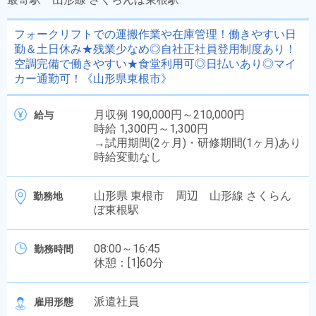
フォークリフトでの運搬作業や在庫管理！働きやすい日
勤＆土日休み★残業少なめ◎自社正社員登用制度あり！
空調完備で働きやすい★食堂利用可◎日払いあり◎マイ
カー通勤可！《山形県東根市》
月収例 190,000円～210,000円
給与
時給 1,300円～1,300円
→試用期間(2ヶ月)・研修期間(1ヶ月)あり
時給変動なし
山形県 東根市 周辺 山形線 さくらん
勤務地
ぼ東根駅
08:00～16:45
勤務時間
休憩：[1]60分
派遣社員
雇用形態