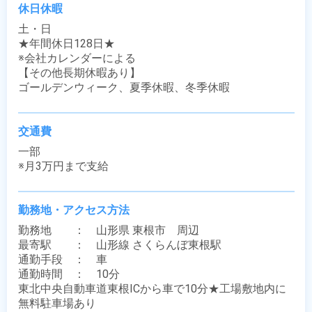
休日休暇
土・日

★年間休日128日★

※会社カレンダーによる

【その他長期休暇あり】

ゴールデンウィーク、夏季休暇、冬季休暇
交通費
一部

※月3万円まで支給
勤務地・アクセス方法
勤務地　　：　山形県 東根市　周辺

最寄駅　　：　山形線 さくらんぼ東根駅

通勤手段　：　車

通勤時間　：　10分

東北中央自動車道東根ICから車で10分★工場敷地内に
無料駐車場あり
