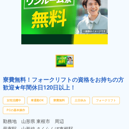
寮費無料！フォークリフトの資格をお持ちの方
歓迎★年間休日120日以上！
女性活躍中
車通勤OK
寮費無料
土日休み
フォークリフト
PCの基本操作
勤務地
山形県 東根市 周辺
最寄駅
山形線 さくらんぼ東根駅