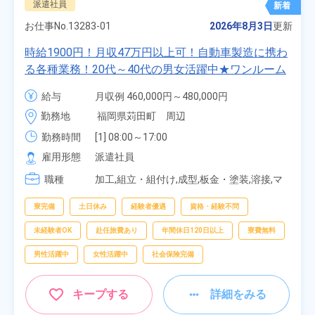
派遣社員
新着
お仕事No.
13283-01
2026年8月3日
更新
時給1900円！月収47万円以上可！自動車製造に携わ
る各種業務！20代～40代の男女活躍中★ワンルーム
寮無料！マイカー通勤OK！無料駐車場あり！赴任旅
給与
月収例 460,000円～480,000円

費会社負担！社員食堂あり！日払いあり！土日休
時給 1,900円～1,900円
勤務地
福岡県苅田町　周辺
み！特別賞与90万円支給！《福岡県京都郡苅田町》
勤務時間
[1] 08:00～17:00

[2] 20:00～05:00

雇用形態
派遣社員
[3] 06:30～15:00

職種
[4] 14:30～23:00

加工,組立・組付け,成型,板金・塗装,溶接,マ
[5] 22:30～07:00
シンオペレーター,部品供給・充填・運搬,検
査,物流・配送
寮完備
土日休み
経験者優遇
資格・経験不問
未経験者OK
赴任旅費あり
年間休日120日以上
寮費無料
男性活躍中
女性活躍中
社会保険完備
キープする
詳細をみる