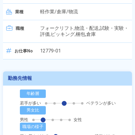
軽作業/倉庫/物流
業種
フォークリフト,物流・配送,試験・実験・
職種
評価,ピッキング,梱包,倉庫
12779-01
お仕事No
勤務先情報
年齢層
若手が多い
ベテランが多い
男女比
男性
女性
職場の様子