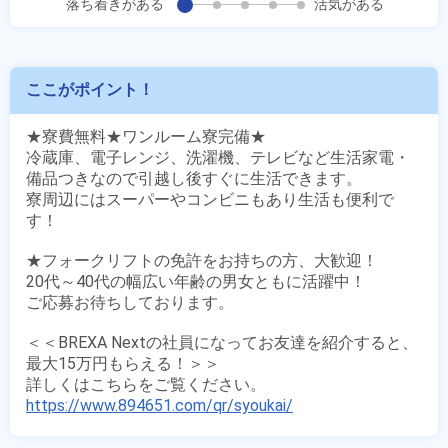
落ち着きがある
活気がある
ここがポイント！
★寮費無料★ワンルーム寮完備★

冷蔵庫、電子レンジ、洗濯機、テレビなど生活家電・
備品つきなので引越し後すぐに生活できます。

寮周辺にはスーパーやコンビニもあり生活も便利で
す！

★フォークリフトの免許をお持ちの方、大歓迎！

20代～40代の幅広い年齢の男女ともに活躍中！

ご応募お待ちしております。

＜＜BREXA Nextの社員になってお友達を紹介すると、
最大15万円もらえる！＞＞

https://www.894651.com/qr/syoukai/