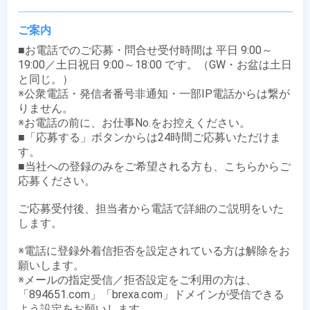
ご案内
■お電話でのご応募・問合せ受付時間は 平日 9:00～
19:00／土日祝日 9:00～18:00 です。（GW・お盆は土日
と同じ。）

※公衆電話・発信者番号非通知・一部IP電話からは繋が
りません。

※お電話の前に、お仕事No.をお控えください。

■「応募する」ボタンからは24時間ご応募いただけま
す。

■当社への登録のみをご希望される方も、こちらからご
応募ください。

ご応募受付後、担当者から電話で詳細のご説明をいた
します。

※電話に登録外着信拒否を設定されている方は解除をお
願いします。

※メールの指定受信／拒否設定をご利用の方は、
「894651.com」「brexa.com」ドメインが受信できる
よう設定をお願いします。
