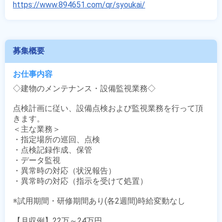
https://www.894651.com/qr/syoukai/
募集概要
お仕事内容
◇建物のメンテナンス・設備監視業務◇

点検計画に従い、設備点検および監視業務を行って頂
きます。

＜主な業務＞

・指定場所の巡回、点検

・点検記録作成、保管

・データ監視

・異常時の対応（状況報告）

・異常時の対応（指示を受けて処置） 

※試用期間・研修期間あり(各2週間)時給変動なし

【月収例】22万～24万円
