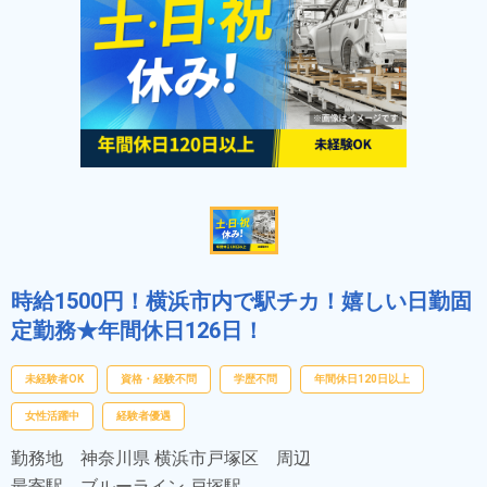
時給1500円！横浜市内で駅チカ！嬉しい日勤固
定勤務★年間休日126日！
未経験者OK
資格・経験不問
学歴不問
年間休日120日以上
女性活躍中
経験者優遇
勤務地
神奈川県 横浜市戸塚区 周辺
最寄駅
ブルーライン 戸塚駅