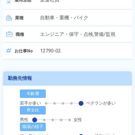
雇用形態
自動車・重機・バイク
業種
エンジニア・保守・点検,警備/監視
職種
12790-02
お仕事No
勤務先情報
年齢層
若手が多い
ベテランが多い
男女比
男性
女性
職場の様子