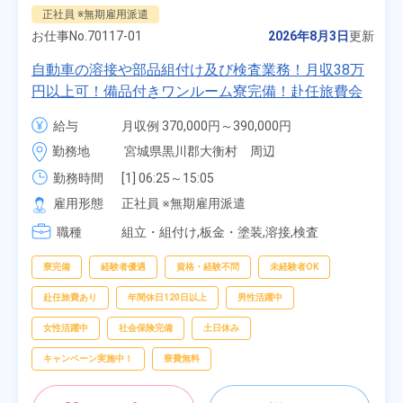
正社員 ※無期雇用派遣
お仕事No.
70117-01
2026年8月3日
更新
自動車の溶接や部品組付け及び検査業務！月収38万
円以上可！備品付きワンルーム寮完備！赴任旅費会
社負担★人気の土日休み！昇給＆業績賞与あり！
給与
月収例 370,000円～390,000円

車・バイク通勤可！無料駐車場あり！カップルでの
時給 1,700円～1,700円
勤務地
宮城県黒川郡大衡村　周辺
応募OK★《宮城県大衡村》
勤務時間
[1] 06:25～15:05

[2] 16:00～00:40

雇用形態
正社員 ※無期雇用派遣
[3] 16:30～01:10

職種
[4] 08:00～16:40

組立・組付け,板金・塗装,溶接,検査
[5] 20:00～04:40
寮完備
経験者優遇
資格・経験不問
未経験者OK
赴任旅費あり
年間休日120日以上
男性活躍中
女性活躍中
社会保険完備
土日休み
キャンペーン実施中！
寮費無料