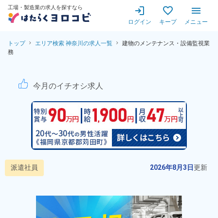
工場・製造業の求人を探すなら
ログイン
キープ
メニュー
トップ
エリア検索 神奈川の求人一覧
建物のメンテナンス・設備監視業
務
建物のメンテナンス・設備監視
今月のイチオシ求人
派遣社員
2026年8月3日
更新