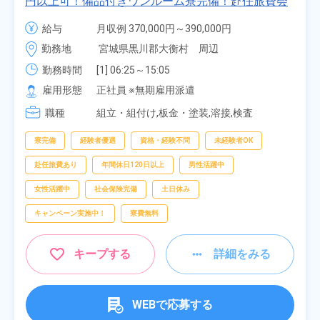
円以上可！備品付きワンルーム寮完備！赴任旅費会
社負担★人気の土日休み！昇給＆業績賞与あり！
給与
月収例 370,000円～390,000円

車・バイク通勤可！無料駐車場あり！カップルでの
時給 1,700円～1,700円
勤務地
宮城県黒川郡大衡村　周辺
応募OK★《宮城県大衡村》
勤務時間
[1] 06:25～15:05

[2] 16:00～00:40

雇用形態
正社員 ※無期雇用派遣
[3] 16:30～01:10

職種
[4] 08:00～16:40

組立・組付け,板金・塗装,溶接,検査
[5] 20:00～04:40
寮完備
経験者優遇
資格・経験不問
未経験者OK
赴任旅費あり
年間休日120日以上
男性活躍中
女性活躍中
社会保険完備
土日休み
キャンペーン実施中！
寮費無料
キープする
詳細をみる
WEBで応募する