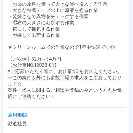
・お薬の原料を量って大きな釜へ投入する作業

・大きな粘着テープの上に原液を塗る作業

・乾燥させて異物をチェックする作業

・湿布の大きさに裁断する作業

・束にして梱包する作業

・包装して出荷する作業

★クリーンルームでの作業なので1年中快適です◎

【月収例】32万～34万円

【お仕事NO.12828-01】

※ご応募いただく際に、お仕事NO.をお伝えください。

☆この案件以外にも多数工場の求人をご用意しており
ます☆

案件・求人に関するご相談や登録のみという方もお気
軽にご連絡ください！
雇用形態
派遣社員