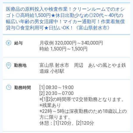
医療品の原料投入や検査作業！クリーンルームでのオシ
ゴト◎高時給1,500円★休日出勤少なめ◎20代～40代の
幅広い年齢の男女活躍中！マイカー通勤可！作業着無償
貸与◎食堂利用可★日払いOK！《富山県射水市》
月収例 320,000円～340,000円
給与
時給 1,500円～1,500円
富山県 射水市 周辺 あいの風とやま鉄
勤務地
道線 小杉駅
[1] 08:30～19:00
勤務時間
[2] 20:30～07:00
※[1][2]の時間帯で2交替勤務となります。
※残業あり
※22時～5時は深夜勤務のため18歳以上の
方に限ります。
休憩：[1]120分、[2]120分