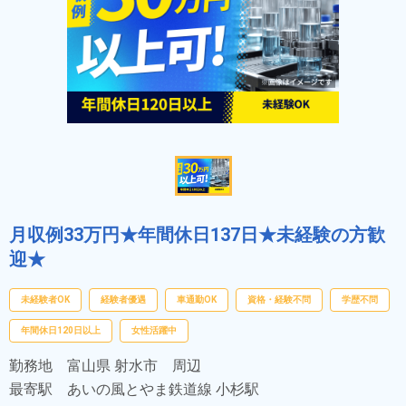
月収例33万円★年間休日137日★未経験の方歓
迎★
未経験者OK
経験者優遇
車通勤OK
資格・経験不問
学歴不問
年間休日120日以上
女性活躍中
勤務地
富山県 射水市 周辺
最寄駅
あいの風とやま鉄道線 小杉駅