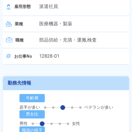
派遣社員
雇用形態
医療機器・製薬
業種
部品供給・充填・運搬,検査
職種
12828-01
お仕事No
勤務先情報
年齢層
若手が多い
ベテランが多い
男女比
男性
女性
職場の様子