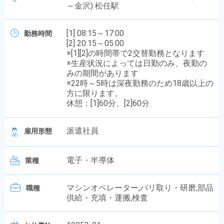
～金沢) 松任駅
[1] 08:15～17:00
勤務時間
[2] 20:15～05:00
※[1][2]の時間帯で2交替勤務となります
※生産状況によっては日勤のみ、夜勤の
みの期間があります
※22時～5時は深夜勤務のため18歳以上の
方に限ります。
休憩：[1]60分、[2]60分
派遣社員
雇用形態
電子・半導体
業種
マシンオペレーター,バリ取り・研磨,部品
職種
供給・充填・運搬,検査