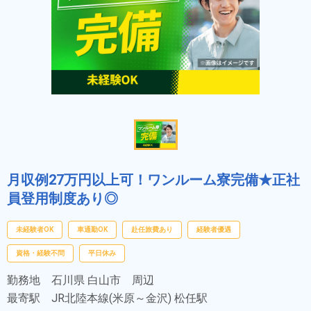
月収例27万円以上可！ワンルーム寮完備★正社
員登用制度あり◎
未経験者OK
車通勤OK
赴任旅費あり
経験者優遇
資格・経験不問
平日休み
勤務地
石川県 白山市 周辺
最寄駅
JR北陸本線(米原～金沢) 松任駅