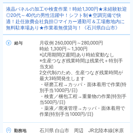
液晶パネルの加工や検査作業！時給1,300円★未経験歓迎
◎20代～40代の男性活躍中！シフト制★空調完備で快
適！赴任旅費会社負担◎マイカー通勤可＆工場敷地内に
無料駐車場あり★作業着無償貸与！《石川県白山市》
月収例 260,000円～280,000円
給与
時給 1,300円～1,300円
※試用期間(2週間)あり時給変動なし
※生産つなぎ残業時間は残業代＋特別手
当支給
2交代制のため、生産つなぎ残業時間が
最大3時間発生します
・研磨工程→カッパ・面体着用で作業(特
別手当1000円/日)
・検査／梱包工程→重量物の作業(特別手
当500円/日)
・薬液／廃液管理→カッパ・面体着用で
作業(特別手当1000円/日)
石川県 白山市 周辺 JR北陸本線(米原
勤務地