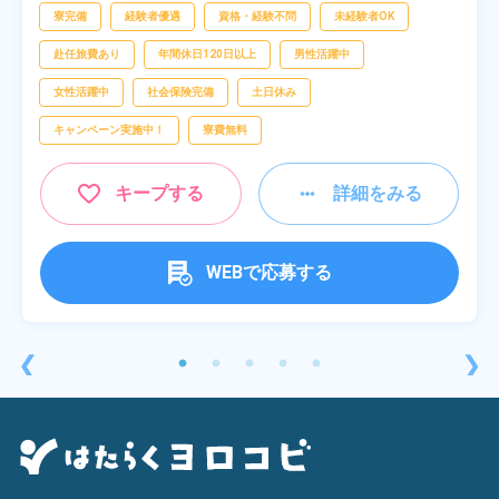
寮完備
経験者優遇
資格・経験不問
未経験者OK
赴任旅費あり
年間休日120日以上
男性活躍中
女性活躍中
社会保険完備
土日休み
キャンペーン実施中！
寮費無料
キープする
詳細をみる
WEBで応募する
❮
❯