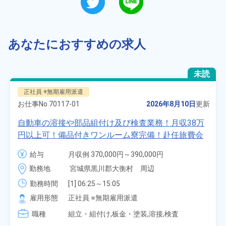
あなたにおすすめの求人
未読
正社員 ※無期雇用派遣
お仕事No.
70117-01
2026年8月10日
更新
自動車の溶接や部品組付け及び検査業務！月収38万
円以上可！備品付きワンルーム寮完備！赴任旅費会
社負担★人気の土日休み！昇給＆業績賞与あり！
給与
月収例 370,000円～390,000円

車・バイク通勤可！無料駐車場あり！カップルでの
時給 1,700円～1,700円
勤務地
宮城県黒川郡大衡村　周辺
応募OK★《宮城県大衡村》
勤務時間
[1] 06:25～15:05

[2] 16:00～00:40

雇用形態
正社員 ※無期雇用派遣
[3] 16:30～01:10

職種
[4] 08:00～16:40

組立・組付け,板金・塗装,溶接,検査
[5] 20:00～04:40