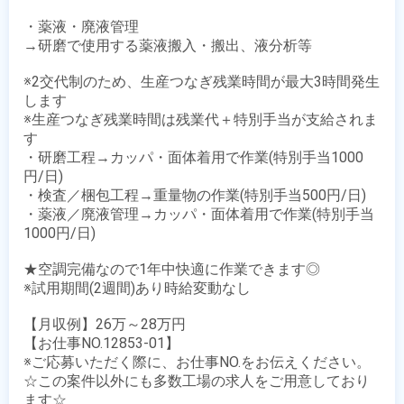
・薬液・廃液管理

→研磨で使用する薬液搬入・搬出、液分析等

※2交代制のため、生産つなぎ残業時間が最大3時間発生
します

※生産つなぎ残業時間は残業代＋特別手当が支給されま
す

・研磨工程→カッパ・面体着用で作業(特別手当1000
円/日)

・検査／梱包工程→重量物の作業(特別手当500円/日)

・薬液／廃液管理→カッパ・面体着用で作業(特別手当
1000円/日)

★空調完備なので1年中快適に作業できます◎

※試用期間(2週間)あり時給変動なし

【月収例】26万～28万円

【お仕事NO.12853-01】

※ご応募いただく際に、お仕事NO.をお伝えください。

☆この案件以外にも多数工場の求人をご用意しており
ます☆
