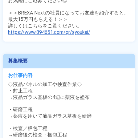
お気軽にご応募ください◎

＜＜BREXA Nextの社員になってお友達を紹介すると、
最大15万円もらえる！＞＞

https://www.894651.com/qr/syoukai/
募集概要
お仕事内容
◇液晶パネルの加工や検査作業◇

・封止工程

→液晶ガラス基板の4辺に薬液を塗布

・研磨工程

→薬液を用いて液晶ガラス基板を研磨

・検査／梱包工程

→研磨後の検査・梱包工程
