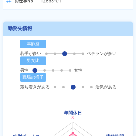
12853-01
お仕事No
勤務先情報
年齢層
若手が多い
ベテランが多い
男女比
男性
女性
職場の様子
落ち着きがある
活気がある