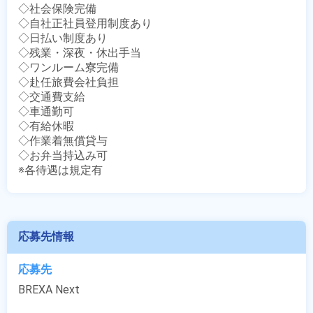
◇社会保険完備

◇自社正社員登用制度あり

◇日払い制度あり

◇残業・深夜・休出手当

◇ワンルーム寮完備

◇赴任旅費会社負担

◇交通費支給

◇車通勤可

◇有給休暇

◇作業着無償貸与

◇お弁当持込み可

※各待遇は規定有
応募先情報
応募先
BREXA Next