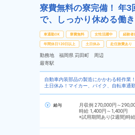
寮費無料の寮完備！ 年3
で、しっかり休める働き
車通勤OK
寮費無料
女性活躍中
経験者
年間休日120日以上
土日休み
赴任旅費あり
勤務地
福岡県 苅田町 周辺
最寄駅
自動車内装部品の製造にかかわる軽作業！日
土日休み！マイカー、バイク、自転車通勤
月収例 270,000円～290,0
給与
時給 1,400円～1,400円
※試用期間あり(2週間)時