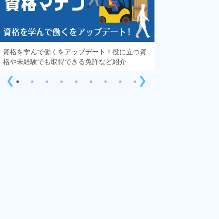
資格を学んで働くをアップデート！役に立つ資
知っておきたい「
格や未経験でも取得できる免許など紹介
する疑問や不安を
❮
❯