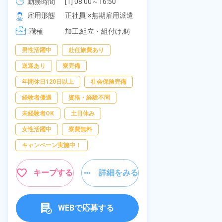
《愛知県大府市》
可！無料駐車
勤務時間
[1] 08:00～16:50

勤務時間
277,000円
[2] 06:25～15:10

の応募OK★
雇用形態
正社員 ※無期雇用派遣
雇用形態
[3] 17:05～01:50
職種
加工,組立・組付け,鋳
職種
造・鍛造
男性活躍中
赴任旅費あり
寮完備
経
送迎あり
寮完備
資格・経験不問
年間休日120日以上
社会保険完備
赴任旅費あり
経験者優遇
資格・経験不問
男性活躍中
未経験者OK
土日休み
社会保険完備
女性活躍中
寮費無料
キャンペーン実
キャンペーン実施中！
キープ
キープする
詳細をみる
WEBで応募する