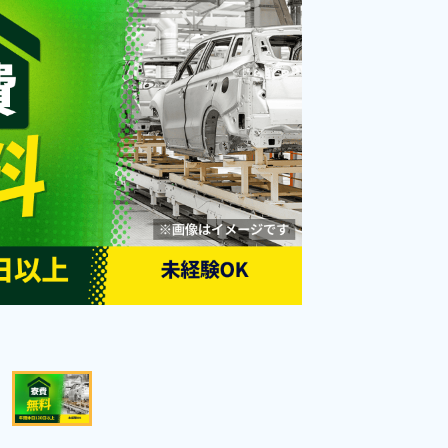
り！食堂利用OK★マイカー通勤
勤務時間
[1] 08:30～17:00

[2] 19:00～03:30
可！《三重県いなべ市》
雇用形態
派遣社員
職種
加工,成型,鋳造・鍛造,検
査
男性活躍中
赴任旅費あり
寮完備
キャンペーン実施中！
寮費無料
社会保険完備
経験者優遇
資格・経験不問
未経験者OK
キープする
詳細をみる
WEBで応募する