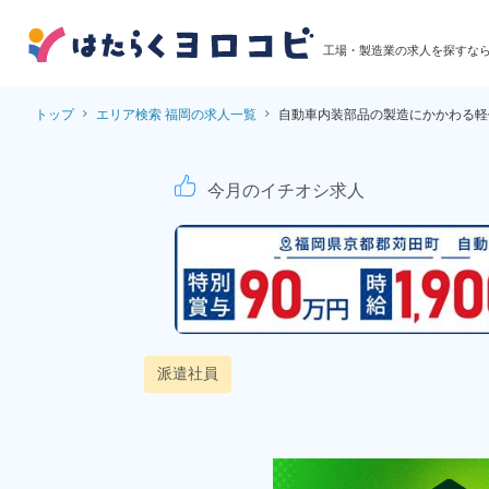
工場・製造業の求人を探すな
トップ
エリア検索 福岡の求人一覧
自動車内装部品の製造にかかわる軽
自動車内装部品の製造
今月のイチオシ求人
派遣社員