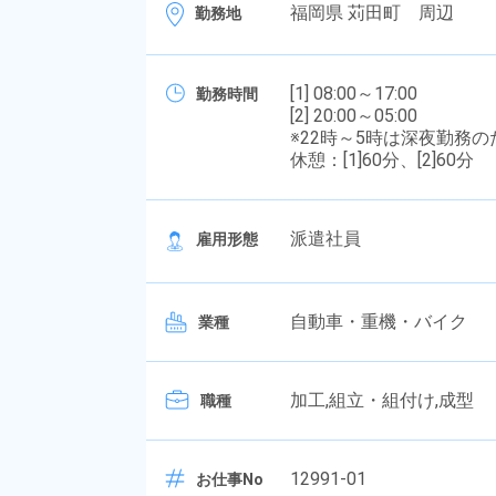
福岡県 苅田町 周辺
勤務地
[1] 08:00～17:00
勤務時間
[2] 20:00～05:00
※22時～5時は深夜勤務
休憩：[1]60分、[2]60分
派遣社員
雇用形態
自動車・重機・バイク
業種
加工,組立・組付け,成型
職種
12991-01
お仕事No