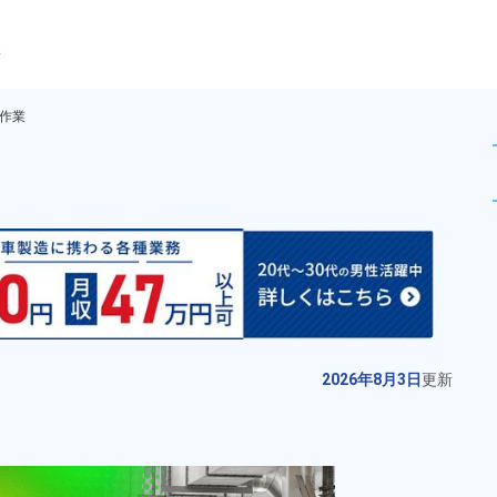
ら
作業
にかかわる軽作業！日払い制度あ
未読
派遣社員
お仕事No.
4957-
2026年8月3日
更
01
新
アルミ鍛造品のバリ取りや検査業
2026年8月3日
更新
務！月収例31万円以上可★備品付
きワンルーム寮完備！寮費無料！
給与
月収例 300,000円～
赴任旅費会社負担◎20代、30代の
320,000円

勤務地
三重県いなべ市　周辺
男女活躍中！正社員登用制度あ
時給 1,400円～1,400円