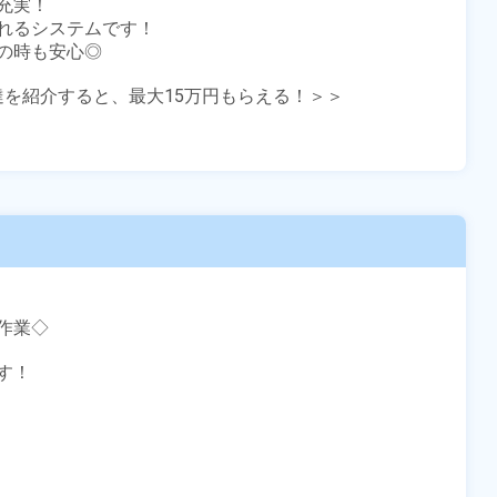
実！

れるシステムです！

時も安心◎

友達を紹介すると、最大15万円もらえる！＞＞

業◇

！
