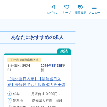
ログイン
キープ
閲覧履歴
メニュー
り★時給1,400円+交通費
あなたにおすすめの求人
未読
正社員 ※無期雇用派遣
正社員 ※無期
お仕事No.
8924-
2026年8月3日
更
お仕事No.
7011
01
新
01
【最短当日内定】【最短当日入
自動車の溶接
寮】未経験でも月収例42万円★備
査業務！月収
品付き寮完備＆赴任旅費会社負担
付きワンルー
給与
月収例 410,000円～
給与
◎昇給・業績賞与あり！組立や塗
会社負担★人
430,000円

勤務地
愛知県大府市　周辺
勤務地
装など自動車製造の各種作業！
＆業績賞与あ
月給 277,000円～