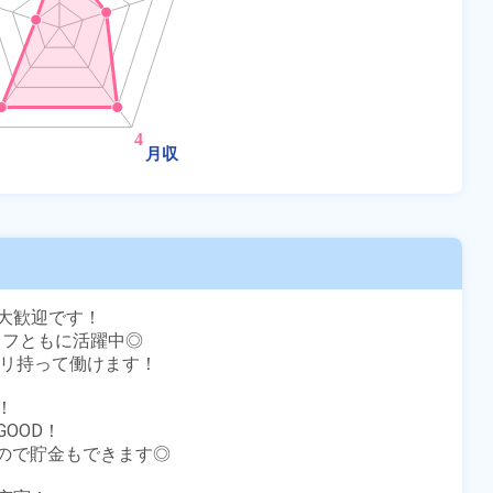
歓迎です！

ッフともに活躍中◎

リ持って働けます！



OD！

るので貯金もできます◎
