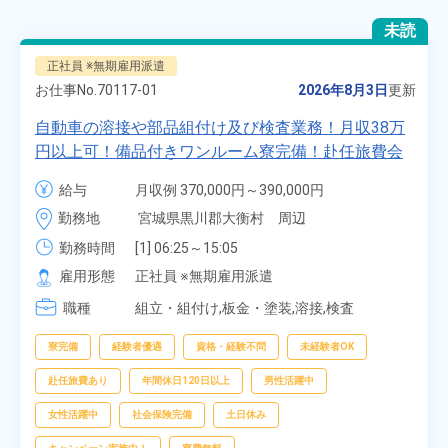
未読
正社員 ※無期雇用派遣
お仕事No.
70117-01
2026年8月3日
更新
自動車の溶接や部品組付け及び検査業務！月収38万
円以上可！備品付きワンルーム寮完備！赴任旅費会
社負担★人気の土日休み！昇給＆業績賞与あり！
給与
月収例 370,000円～390,000円

車・バイク通勤可！無料駐車場あり！カップルでの
時給 1,700円～1,700円
勤務地
宮城県黒川郡大衡村　周辺
応募OK★《宮城県大衡村》
勤務時間
[1] 06:25～15:05

[2] 16:00～00:40

雇用形態
正社員 ※無期雇用派遣
[3] 16:30～01:10

職種
[4] 08:00～16:40

組立・組付け,板金・塗装,溶接,検査
[5] 20:00～04:40
寮完備
経験者優遇
資格・経験不問
未経験者OK
赴任旅費あり
年間休日120日以上
男性活躍中
女性活躍中
社会保険完備
土日休み