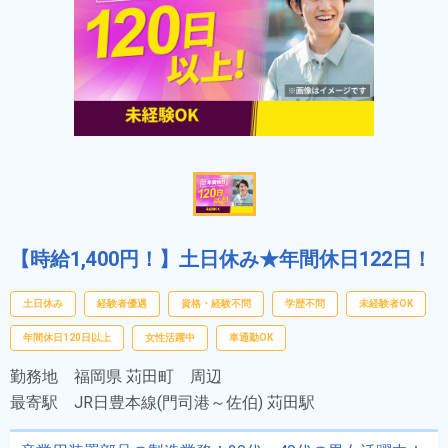
【時給1,400円！】土日休み★年間休日122日！
土日休み
経験者優遇
資格・経験不問
学歴不問
未経験者OK
年間休日120日以上
女性活躍中
車通勤OK
勤務地
福岡県 苅田町 周辺
最寄駅
JR日豊本線(門司港～佐伯) 苅田駅