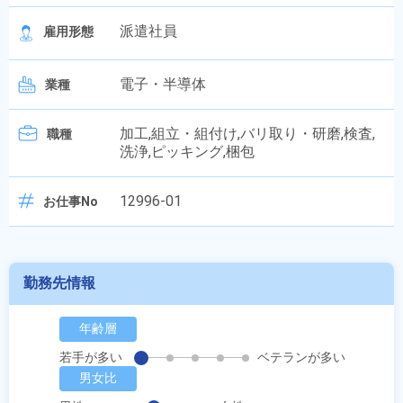
派遣社員
雇用形態
電子・半導体
業種
加工,組立・組付け,バリ取り・研磨,検査,
職種
洗浄,ピッキング,梱包
12996-01
お仕事No
勤務先情報
年齢層
若手が多い
ベテランが多い
男女比