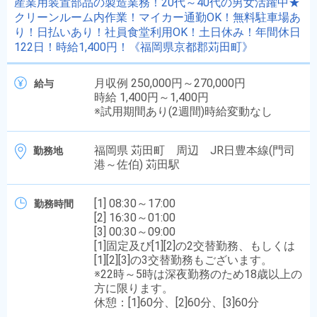
産業用装置部品の製造業務！20代～40代の男女活躍中★
クリーンルーム内作業！マイカー通勤OK！無料駐車場あ
り！日払いあり！社員食堂利用OK！土日休み！年間休日
122日！時給1,400円！《福岡県京都郡苅田町》
月収例 250,000円～270,000円
給与
時給 1,400円～1,400円
※試用期間あり(2週間)時給変動なし
福岡県 苅田町 周辺 JR日豊本線(門司
勤務地
港～佐伯) 苅田駅
[1] 08:30～17:00
勤務時間
[2] 16:30～01:00
[3] 00:30～09:00
[1]固定及び[1][2]の2交替勤務、もしくは
[1][2][3]の3交替勤務もございます。
※22時～5時は深夜勤務のため18歳以上の
方に限ります。
休憩：[1]60分、[2]60分、[3]60分