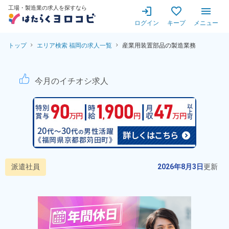
工場・製造業の求人を探すなら
ログイン
キープ
メニュー
トップ
エリア検索 福岡の求人一覧
産業用装置部品の製造業務
産業用装置部品の製造業務！2
今月のイチオシ求人
派遣社員
2026年8月3日
更新