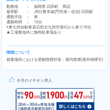
勤務地　　：　福岡県 苅田町　周辺

最寄駅　　：　JR日豊本線(門司港～佐伯) 苅田駅

通勤手段　：　車

通勤時間　：　15分

※東九州自動車道苅田北九州空港ICから車で10分

★工場敷地外に無料駐車場あり

喫煙について
就業場所における受動喫煙対策：屋内禁煙(屋外喫煙可)
今月のイチオシ求人