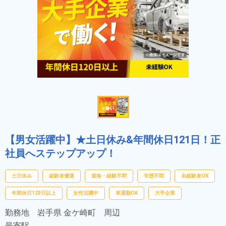
【男女活躍中】★土日休み&年間休日121日！正
社員へステップアップ！
土日休み
経験者優遇
資格・経験不問
学歴不問
未経験者OK
年間休日120日以上
女性活躍中
車通勤OK
大手企業
勤務地
岩手県 金ケ崎町 周辺
最寄駅