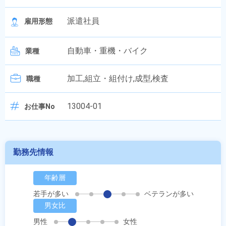
派遣社員
雇用形態
自動車・重機・バイク
業種
加工,組立・組付け,成型,検査
職種
13004-01
お仕事No
勤務先情報
年齢層
若手が多い
ベテランが多い
男女比
男性
女性