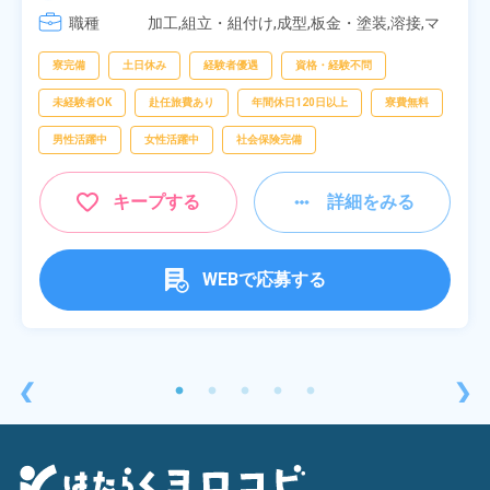
[3] 06:30～15:00

職種
[4] 14:30～23:00

加工,組立・組付け,成型,板金・塗装,溶接,マ
[5] 22:30～07:00
シンオペレーター,部品供給・充填・運搬,検
査,物流・配送
寮完備
土日休み
経験者優遇
資格・経験不問
未経験者OK
赴任旅費あり
年間休日120日以上
寮費無料
男性活躍中
女性活躍中
社会保険完備
キープする
詳細をみる
WEBで応募する
❮
❯