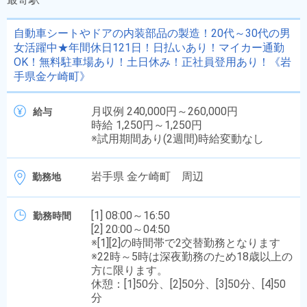
自動車シートやドアの内装部品の製造！20代～30代の男
女活躍中★年間休日121日！日払いあり！マイカー通勤
OK！無料駐車場あり！土日休み！正社員登用あり！《岩
手県金ケ崎町》
月収例 240,000円～260,000円
給与
時給 1,250円～1,250円
※試用期間あり(2週間)時給変動なし
岩手県 金ケ崎町 周辺
勤務地
[1] 08:00～16:50
勤務時間
[2] 20:00～04:50
※[1][2]の時間帯で2交替勤務となります
※22時～5時は深夜勤務のため18歳以上の
方に限ります。
休憩：[1]50分、[2]50分、[3]50分、[4]50
分