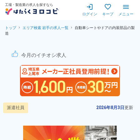
工場・製造業の求人を探すなら
ログイン
キープ
メニュー
トップ
エリア検索 岩手の求人一覧
自動車シートやドアの内装部品の製
造
自動車シートやドアの内装部品
今月のイチオシ求人
派遣社員
2026年8月3日
更新