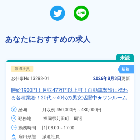
あなたにおすすめの求人
未読
派遣社員
新着
お仕事No.
13283-01
2026年8月3日
更新
時給1900円！月収47万円以上可！自動車製造に携わ
る各種業務！20代～40代の男女活躍中★ワンルーム
寮無料！マイカー通勤OK！無料駐車場あり！赴任旅
給与
月収例 460,000円～480,000円

費会社負担！社員食堂あり！日払いあり！土日休
時給 1,900円～1,900円
勤務地
福岡県苅田町　周辺
み！特別賞与90万円支給！《福岡県京都郡苅田町》
勤務時間
[1] 08:00～17:00

[2] 20:00～05:00

雇用形態
派遣社員