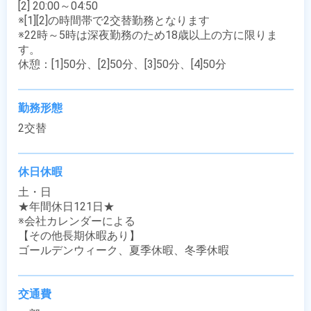
[2] 20:00～04:50

※[1][2]の時間帯で2交替勤務となります

※22時～5時は深夜勤務のため18歳以上の方に限りま
す。

休憩：[1]50分、[2]50分、[3]50分、[4]50分
勤務形態
2交替
休日休暇
土・日

★年間休日121日★ 

※会社カレンダーによる

【その他長期休暇あり】

ゴールデンウィーク、夏季休暇、冬季休暇
交通費