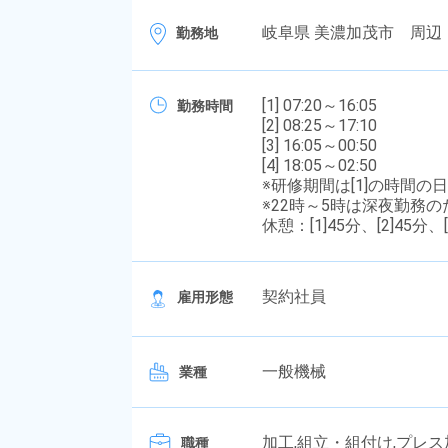
岐阜県 美濃加茂市 周辺
勤務地
[1] 07:20～16:05
勤務時間
[2] 08:25～17:10
[3] 16:05～00:50
[4] 18:05～02:50
※研修期間は[1]の時間の
※22時～5時は深夜勤務
休憩：[1]45分、[2]45分、[
契約社員
雇用形態
一般機械
業種
加工,組立・組付け,プレ
職種