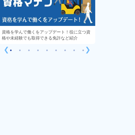
資格を学んで働くをアップデート！役に立つ資
知っておきたい「
格や未経験でも取得できる免許など紹介
する疑問や不安を
❮
❯