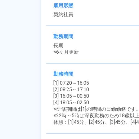
雇用形態
契約社員
勤務期間
長期

※6ヶ月更新
勤務時間
[1] 07:20～16:05

[2] 08:25～17:10

[3] 16:05～00:50

[4] 18:05～02:50

※研修期間は[1]の時間の日勤勤務です。(
※22時～5時は深夜勤務のため18歳以
休憩：[1]45分、[2]45分、[3]45分、[4]