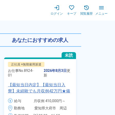
ログイン
キープ
閲覧履歴
メニュー
+交通費！未経験者歓迎◎土日
あなたにおすすめの求人
未読
正社員 ※無期雇用派遣
派遣社員
お仕事No.
8924-
2026年8月3日
更
お仕事No.
1328
01
新
01
【最短当日内定】【最短当日入
時給1900円
寮】未経験でも月収例42万円★備
自動車製造に
品付き寮完備＆赴任旅費会社負担
代～40代の
給与
月収例 410,000円～
給与
◎昇給・業績賞与あり！組立や塗
ム寮無料！マ
430,000円

勤務地
愛知県大府市　周辺
装など自動車製造の各種作業！
勤務地
駐車場あり！
月給 277,000円～