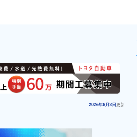
ら
・付随作業★高時給1,600円
未読
派遣社員
お仕事No.
10996-
2026年8月3日
更
04
新
空圧機器の組立や検査作業！【月
2026年8月3日
更新
収例32万円以上】未経験歓迎◎20
代～40代の男女活躍中★自社正社
給与
月収例 310,000円～
員登用制度あり★交通費支給★食
330,000円

勤務地
茨城県常総市　周辺
堂利用可◎日払い制度あり★マイ
時給 1,700円～1,700円