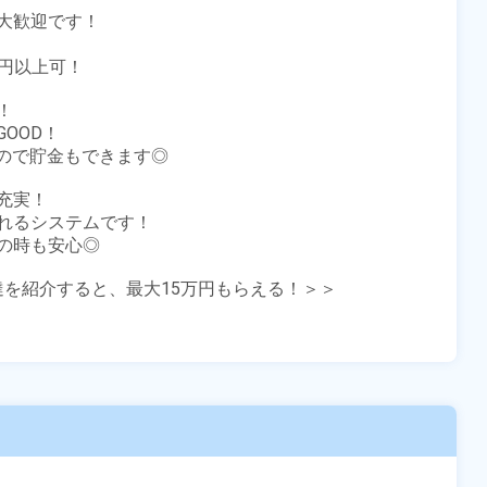
歓迎です！

円以上可！



OD！

るので貯金もできます◎

実！

れるシステムです！

時も安心◎

友達を紹介すると、最大15万円もらえる！＞＞
