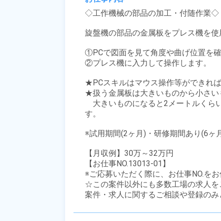
◇工作機械の部品の加工・付随作業◇

旋盤機の部品の金属板をプレス機を使
①PCで図面を見て角度や曲げ位置を確
②プレス機に入力して操作します。

★PCスキルはマウス操作等ができればO
★扱う金属板は大きいものから小さい
　大きいものになると2メートルくら
す。

※試用期間(2ヶ月)・研修期間あり(6ヶ
【月収例】30万～32万円

【お仕事NO.13013-01】

※ご応募いただく際に、お仕事NO.をお
☆この案件以外にも多数工場の求人を
案件・求人に関するご相談や登録のみ