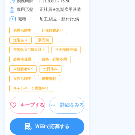
《愛知県大府市》
勤務時間
[1] 08:00～16:50

277,000円
社員食堂あり
勤務時間
[2] 06:25～15:10

雇用形態
正社員 ※無期雇用派遣
休み！特別賞
雇用形態
[3] 17:05～01:50
岡県京都郡苅
職種
加工,組立・組付け,鋳
職種
造・鍛造
男性活躍中
赴任旅費あり
寮完備
土
送迎あり
寮完備
資格・経験不問
年間休日120日以上
社会保険完備
赴任旅費あり
経験者優遇
資格・経験不問
寮費無料
未経験者OK
土日休み
女性活躍中
女性活躍中
寮費無料
キープ
キャンペーン実施中！
キープする
詳細をみる
WEBで応募する