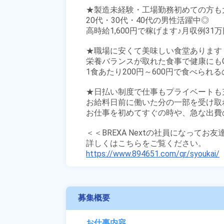
★製造未経験・工場勤務初めての方も大
20代・30代・40代の男性活躍中◎

高時給1,600円で稼げます♪月収例31万
★職場に安くて美味しい食堂あります！
栄養バランスが取れた食事で健康にもGO
1食あたり200円～600円で食べられ
★日払い制度で仕事もプライベートも充
お給料日前に働いた分の一部を受け取
お仕事を初めてすぐの時や、急な出費の
＜＜BREXA Nextの社員になってお
https://www.894651.com/qr/syoukai/
募集概要
お仕事内容