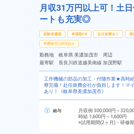
月収31万円以上可！土
ートも充実◎
経験者優遇
車通勤OK
赴任旅費あり
資
年間休日120日以上
勤務地
岐阜県 美濃加茂市 周辺
最寄駅
長良川鉄道越美南線 加茂野駅
工作機械の部品の加工・付随作業★高時給1
寮完備！赴任旅費会社が負担します！マイ
あり！《岐阜県美濃加茂市》
月収例 300,000円～320,0
給与
時給 1,600円～1,600円
※試用期間(2ヶ月)・研修