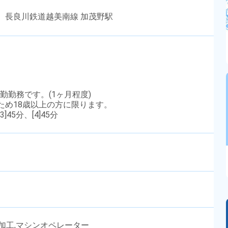
 長良川鉄道越美南線 加茂野駅
日勤勤務です。(1ヶ月程度)
のため18歳以上の方に限ります。
3]45分、[4]45分
ス加工,マシンオペレーター