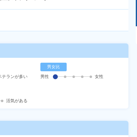
あるモノに魅了され続け気がつけばマニア
に！？ディープな世界にあなたもきっとハマる
はず！
男女比
ベテランが多い
男性
女性
活気がある