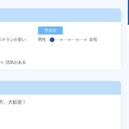
男女比
あるモノに魅了され続け気がつけばマニア
に！？ディープな世界にあなたもきっとハマる
ベテランが多い
男性
女性
はず！
活気がある
、大歓迎！
