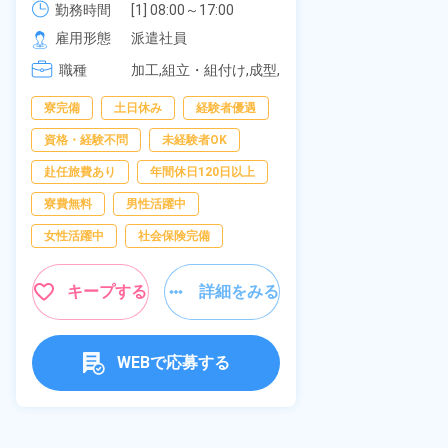
可！無料駐車
勤務時間
社員食堂あり！日払いあり！土日
勤務時間
[1] 08:00～17:00

の応募OK★
[2] 20:00～05:00

雇用形態
休み！特別賞与90万円支給！《福
雇用形態
派遣社員
[3] 06:30～15:00

岡県京都郡苅田町》
職種
職種
[4] 14:30～23:00

加工,組立・組付け,成型,
[5] 22:30～07:00
板金・塗装,溶接,マシン
寮完備
経
寮完備
土日休み
経験者優遇
オペレーター,部品供
給・充填・運搬,検査,物
資格・経験不問
資格・経験不問
未経験者OK
流・配送
赴任旅費あり
赴任旅費あり
年間休日120日以上
男性活躍中
寮費無料
男性活躍中
社会保険完備
女性活躍中
社会保険完備
キャンペーン実
キープする
詳細をみる
キープ
WEBで応募する