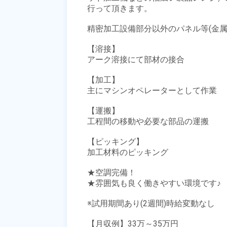
行って頂きます。

精密加工設備部分以外のパネル等(金属
【溶接】

アーク溶接にて部材の接合

【加工】

主にマシンオペレーターとして作業

【運搬】

工程間の移動や必要な部品の運搬

【ピッキング】

加工材料のピッキング

★空調完備！

★雰囲気も良く働きやすい環境です♪

※試用期間あり(2週間)時給変動なし

【月収例】33万～35万円
