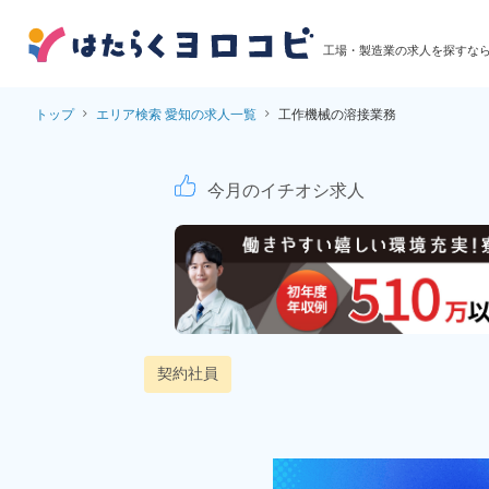
工場・製造業の求人を探すな
トップ
エリア検索 愛知の求人一覧
工作機械の溶接業務
工作機械の溶接業務
今月のイチオシ求人
契約社員