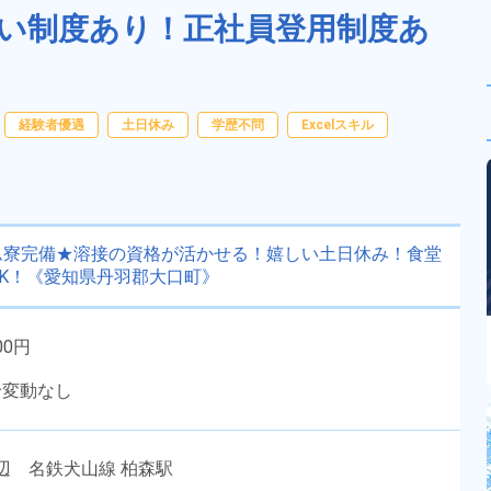
払い制度あり！正社員登用制度あ
経験者優遇
土日休み
学歴不問
Excelスキル
ム寮完備★溶接の資格が活かせる！嬉しい土日休み！食堂
K！《愛知県丹羽郡大口町》
00円
給変動なし
辺 名鉄犬山線 柏森駅