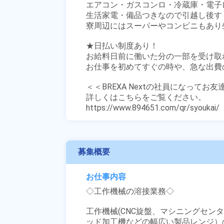
エアコン・ガスコンロ・冷蔵庫・電子
生活家電・備品つきなので引越し後す
寮周辺にはスーパーやコンビニもあり生
★日払い制度あり！

お給料日前に働いた分の一部を受け取
お仕事を初めてすぐの時や、急な出費の
＜＜BREXA Nextの社員になってお
詳しくはこちらをご覧ください。

https://www.894651.com/qr/syoukai/
募集概要
お仕事内容
◇工作機械の溶接業務◇

工作機械(CNC旋盤、マシニングセン
ッド加工機などの幅広い製品レンジ）