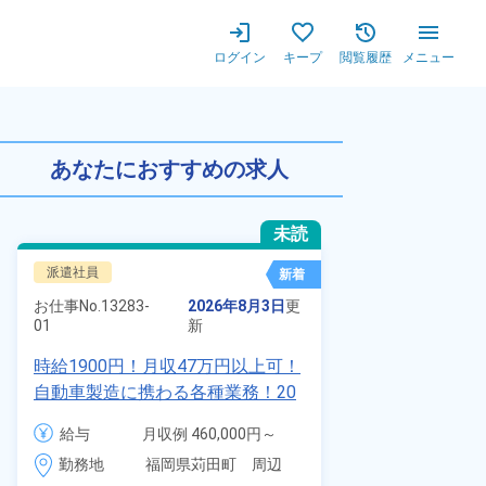
ログイン
キープ
閲覧履歴
メニュー
溶接の資格が活かせる！嬉しい土
あなたにおすすめの求人
未読
派遣社員
正社員 ※無期
新着
お仕事No.
7011
お仕事No.
13283-
2026年8月3日
更
01
01
新
自動車の溶接
時給1900円！月収47万円以上可！
査業務！月収
自動車製造に携わる各種業務！20
付きワンルー
代～40代の男女活躍中★ワンルー
給与
給与
月収例 460,000円～
会社負担★人
ム寮無料！マイカー通勤OK！無料
480,000円

勤務地
＆業績賞与あ
勤務地
福岡県苅田町　周辺
駐車場あり！赴任旅費会社負担！
時給 1,900円～1,900円