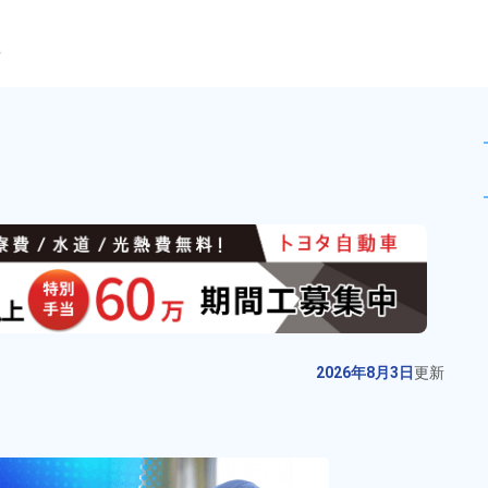
ら
！備品付きワンルーム寮完備★
未読
派遣社員
お仕事No.
13181-
2026年8月3日
更
01
新
食肉の加工や梱包作業！土日休み
2026年8月3日
更新
★日勤専属！幅広い年齢の男女活
躍中！友達同士・カップルでの応
給与
月収例 200,000円～
募もOK♪和気あいあいとした職場
220,000円

勤務地
鹿児島県伊佐市　周辺
雰囲気◎無料駐車場完備＆マイカ
時給 1,200円～1,200円