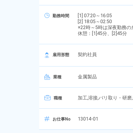
[1] 07:20～16:05
勤務時間
[2] 18:05～02:50
※22時～5時は深夜勤務
休憩：[1]45分、[2]45分
契約社員
雇用形態
金属製品
業種
加工,溶接,バリ取り・研磨
職種
13014-01
お仕事No