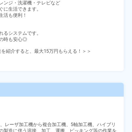
レンジ・洗濯機・テレビなど

ぐに生活できます。

活も便利！

れるシステムです。

時も安心◎

友達を紹介すると、最大15万円もらえる！＞＞

タ、レーザ加工機から複合加工機、5軸加工機、ハイブリ
の製造に伴う溶接、加工、運搬、ピッキング等の作業を