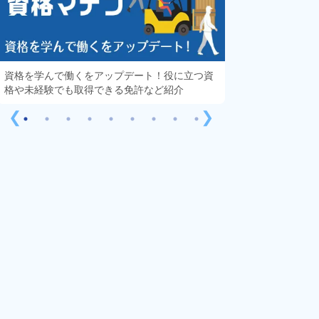
資格を学んで働くをアップデート！役に立つ資
知っておきたい「
格や未経験でも取得できる免許など紹介
する疑問や不安を
❮
❯