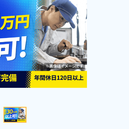
ー通勤可！《鹿児島県伊佐市》
勤務時間
08:00～17:00
雇用形態
派遣社員
職種
食品加工,清掃,梱包
男性活躍中
女性活躍中
寮完備
社会保険完備
経験者優遇
資格・経験不問
未経験者OK
土日休み
赴任旅費あり
キープする
詳細をみる
WEBで応募する