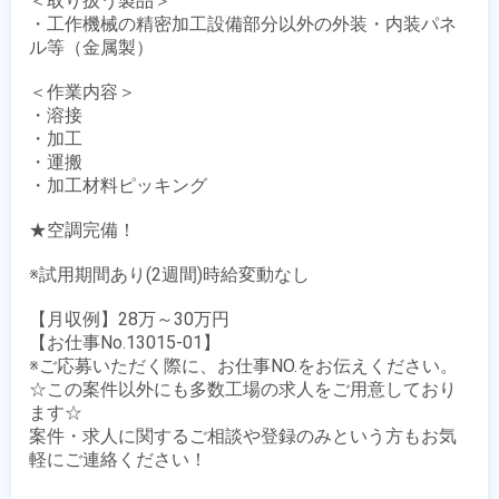
＜取り扱う製品＞

・工作機械の精密加工設備部分以外の外装・内装パネ
ル等（金属製）

＜作業内容＞

・溶接

・加工

・運搬

・加工材料ピッキング

★空調完備！

※試用期間あり(2週間)時給変動なし

【月収例】28万～30万円

【お仕事No.13015-01】

※ご応募いただく際に、お仕事NO.をお伝えください。

☆この案件以外にも多数工場の求人をご用意しており
ます☆

案件・求人に関するご相談や登録のみという方もお気
軽にご連絡ください！