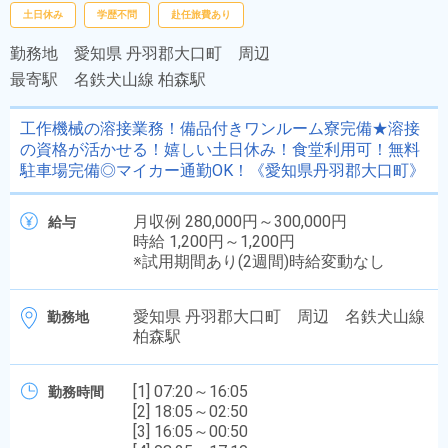
土日休み
学歴不問
赴任旅費あり
勤務地
愛知県 丹羽郡大口町 周辺
最寄駅
名鉄犬山線 柏森駅
工作機械の溶接業務！備品付きワンルーム寮完備★溶接
の資格が活かせる！嬉しい土日休み！食堂利用可！無料
駐車場完備◎マイカー通勤OK！《愛知県丹羽郡大口町》
月収例 280,000円～300,000円
給与
時給 1,200円～1,200円
※試用期間あり(2週間)時給変動なし
愛知県 丹羽郡大口町 周辺 名鉄犬山線
勤務地
柏森駅
[1] 07:20～16:05
勤務時間
[2] 18:05～02:50
[3] 16:05～00:50