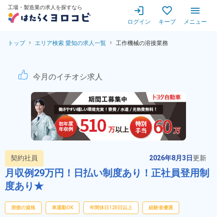
工場・製造業の求人を探すなら
ログイン
キープ
メニュー
トップ
エリア検索 愛知の求人一覧
工作機械の溶接業務
工作機械の溶接業務！備品付
今月のイチオシ求人
契約社員
2026年8月3日
更新
月収例29万円！日払い制度あり！正社員登用制
度あり★
溶接の資格
車通勤OK
年間休日120日以上
経験者優遇