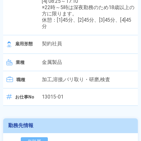
[4] 08:25～17:10
※22時～5時は深夜勤務のため18歳以上の
方に限ります。
休憩：[1]45分、[2]45分、[3]45分、[4]45
分
契約社員
雇用形態
金属製品
業種
加工,溶接,バリ取り・研磨,検査
職種
13015-01
お仕事No
勤務先情報