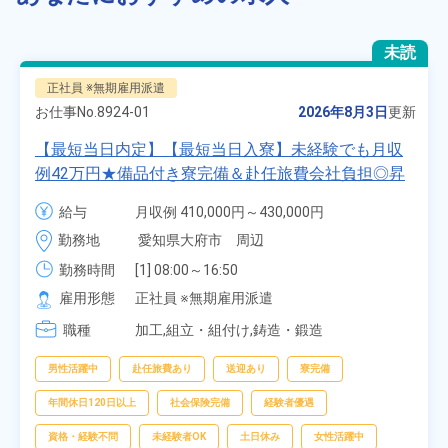
未読
正社員 ※無期雇用派遣
お仕事No.
8924-01
2026年8月3日
更新
【最短当日内定】【最短当日入寮】未経験でも月収
例42万円★備品付き寮完備＆赴任旅費会社負担◎昇
給・業績賞与あり！組立や塗装など自動車製造の各
給与
月収例 410,000円～430,000円

種作業！《愛知県大府市》
月給 277,000円～277,000円
勤務地
愛知県大府市　周辺
勤務時間
[1] 08:00～16:50

[2] 06:25～15:10

雇用形態
正社員 ※無期雇用派遣
[3] 17:05～01:50
職種
加工,組立・組付け,鋳造・鍛造
男性活躍中
赴任旅費あり
送迎あり
寮完備
年間休日120日以上
社会保険完備
経験者優遇
資格・経験不問
未経験者OK
土日休み
女性活躍中