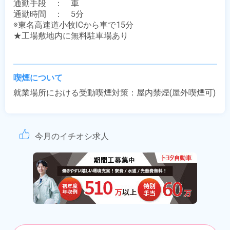
通勤手段　：　車

通勤時間　：　5分

※東名高速道小牧ICから車で15分

★工場敷地内に無料駐車場あり

喫煙について
就業場所における受動喫煙対策：屋内禁煙(屋外喫煙可)
今月のイチオシ求人