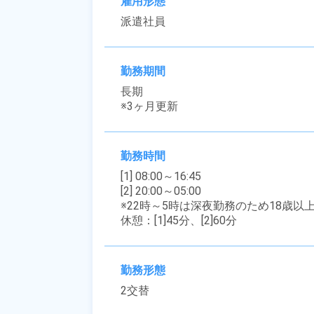
雇用形態
派遣社員
勤務期間
長期

※3ヶ月更新
勤務時間
[1] 08:00～16:45

[2] 20:00～05:00

※22時～5時は深夜勤務のため18歳以
休憩：[1]45分、[2]60分
勤務形態
2交替