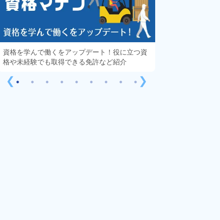
資格を学んで働くをアップデート！役に立つ資
知っておきたい「
格や未経験でも取得できる免許など紹介
する疑問や不安を
❮
❯