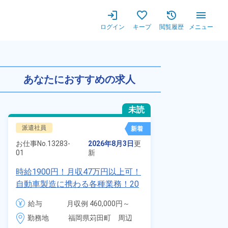
ログイン
キープ
閲覧履歴
メニュー
経験でも嬉しい高時給1,500
あなたにおすすめの求人
未読
派遣社員
正社員 ※無期
新着
お仕事No.
7011
お仕事No.
13283-
2026年8月3日
更
01
01
新
自動車の溶接
時給1900円！月収47万円以上可！
査業務！月収
自動車製造に携わる各種業務！20
付きワンルー
代～40代の男女活躍中★ワンルー
給与
給与
月収例 460,000円～
会社負担★人
ム寮無料！マイカー通勤OK！無料
480,000円

勤務地
＆業績賞与あ
勤務地
福岡県苅田町　周辺
駐車場あり！赴任旅費会社負担！
時給 1,900円～1,900円