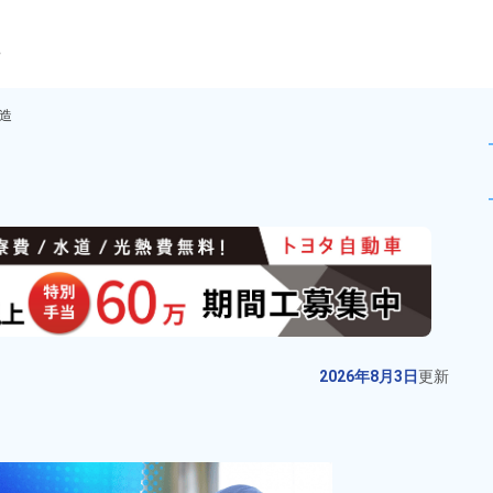
ら
造
動車部品の製造！寮費無料！未
未読
派遣社員
お仕事No.
12903-
2026年8月3日
更
01
新
製品の入出庫管理業務！20代～50
2026年8月3日
更新
代の男女活躍中★マイカー通勤
OK！無料駐車場あり！社員食堂利
給与
月収例 160,000円～
用可！日払いあり！残業少なめ！
180,000円

勤務地
岩手県花巻市　周辺
空調完備で快適！自社正社員登用
時給 1,060円～1,060円