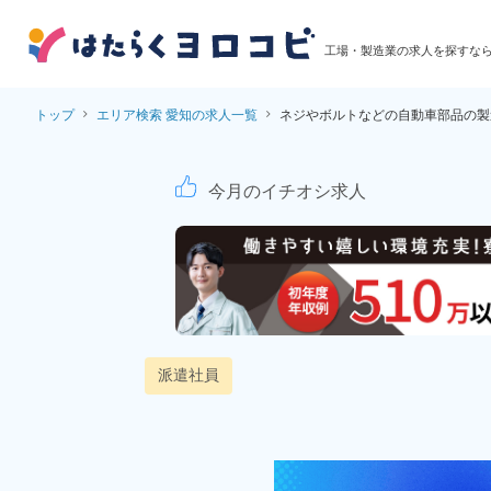
工場・製造業の求人を探すな
トップ
エリア検索 愛知の求人一覧
ネジやボルトなどの自動車部品の製
ネジやボルトなどの自
今月のイチオシ求人
派遣社員