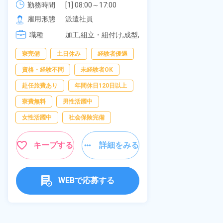
可！無料駐車
勤務時間
社員食堂あり！日払いあり！土日
勤務時間
[1] 08:00～17:00

の応募OK★
[2] 20:00～05:00

雇用形態
休み！特別賞与90万円支給！《福
雇用形態
派遣社員
[3] 06:30～15:00

岡県京都郡苅田町》
職種
職種
[4] 14:30～23:00

加工,組立・組付け,成型,
[5] 22:30～07:00
板金・塗装,溶接,マシン
寮完備
経
寮完備
土日休み
経験者優遇
オペレーター,部品供
給・充填・運搬,検査,物
資格・経験不問
資格・経験不問
未経験者OK
流・配送
赴任旅費あり
赴任旅費あり
年間休日120日以上
男性活躍中
寮費無料
男性活躍中
社会保険完備
女性活躍中
社会保険完備
キャンペーン実
キープする
詳細をみる
キープ
WEBで応募する