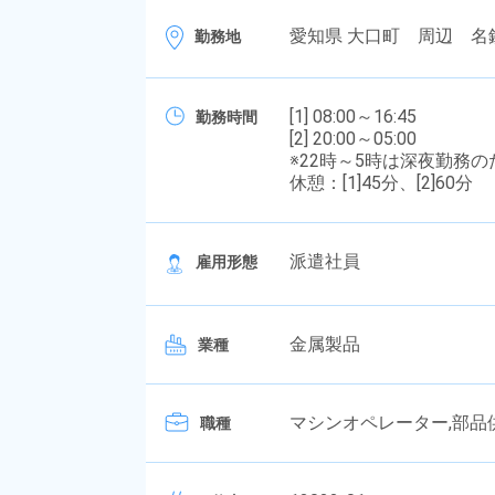
愛知県 大口町 周辺 名
勤務地
[1] 08:00～16:45
勤務時間
[2] 20:00～05:00
※22時～5時は深夜勤務
休憩：[1]45分、[2]60分
派遣社員
雇用形態
金属製品
業種
マシンオペレーター,部品
職種