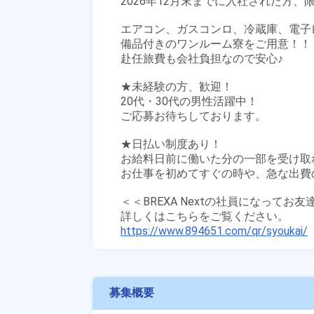
2026年12月末までに入社された方、限
エアコン、ガスコンロ、冷蔵庫、電子
備品付きのワンルーム寮をご用意！！

赴任旅費も会社負担なので安心♪

★未経験の方、歓迎！

20代・30代の男性活躍中！

ご応募お待ちしております。

★日払い制度あり！

お給料日前に働いた分の一部を受け取
お仕事を初めてすぐの時や、急な出費の
＜＜BREXA Nextの社員になってお
https://www.894651.com/qr/syoukai/
募集概要