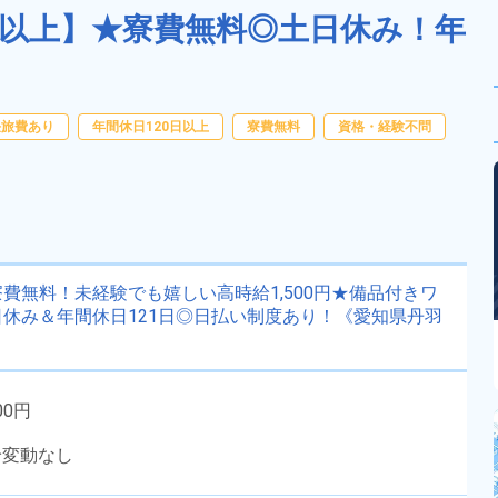
円以上】★寮費無料◎土日休み！年
任旅費あり
年間休日120日以上
寮費無料
資格・経験不問
費無料！未経験でも嬉しい高時給1,500円★備品付きワ
休み＆年間休日121日◎日払い制度あり！《愛知県丹羽
00円
給変動なし