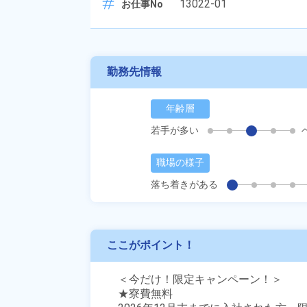
13022-01
お仕事No
勤務先情報
年齢層
若手が多い
職場の様子
落ち着きがある
ここがポイント！
＜今だけ！限定キャンペーン！＞

★寮費無料
