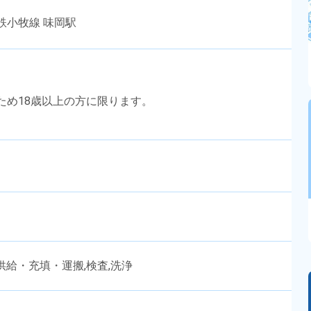
鉄小牧線 味岡駅
のため18歳以上の方に限ります。
供給・充填・運搬,検査,洗浄