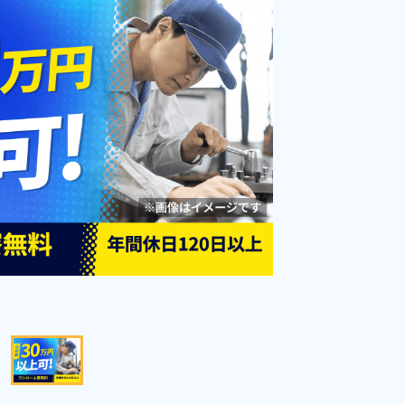
あり！土日祝休み！人気の日勤の
勤務時間
08:30～17:30
お仕事！《岩手県花巻市》
雇用形態
派遣社員
職種
加工,部品供給・充填・
運搬
土日祝休み
経験者優遇
資格・経験不問
未経験者OK
女性活躍中
男性活躍中
社会保険完備
キープする
詳細をみる
WEBで応募する