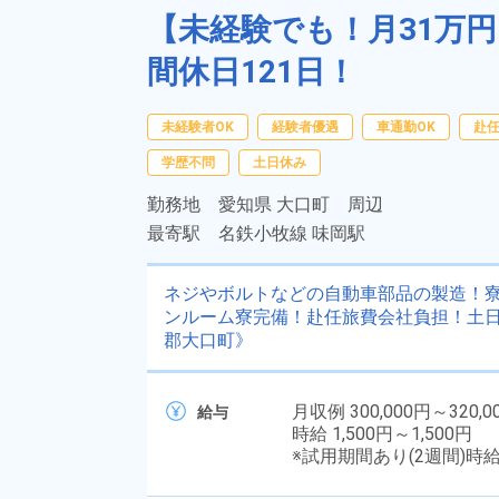
【未経験でも！月31万
間休日121日！
未経験者OK
経験者優遇
車通勤OK
赴
学歴不問
土日休み
勤務地
愛知県 大口町 周辺
最寄駅
名鉄小牧線 味岡駅
ネジやボルトなどの自動車部品の製造！寮
ンルーム寮完備！赴任旅費会社負担！土日
郡大口町》
月収例 300,000円～320,0
給与
時給 1,500円～1,500円
※試用期間あり(2週間)時