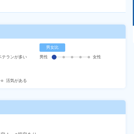
あるモノに魅了され続け気がつけばマニア
に！？ディープな世界にあなたもきっとハマる
はず！
男女比
ベテランが多い
男性
女性
活気がある