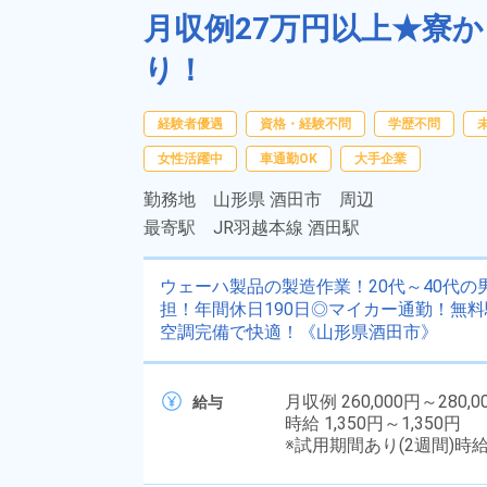
月収例27万円以上★寮
り！
経験者優遇
資格・経験不問
学歴不問
女性活躍中
車通勤OK
大手企業
勤務地
山形県 酒田市 周辺
最寄駅
JR羽越本線 酒田駅
ウェーハ製品の製造作業！20代～40代
担！年間休日190日◎マイカー通勤！無
空調完備で快適！《山形県酒田市》
月収例 260,000円～280,0
給与
時給 1,350円～1,350円
※試用期間あり(2週間)時