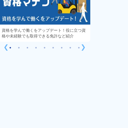
資格を学んで働くをアップデート！役に立つ資
知っておきたい「
格や未経験でも取得できる免許など紹介
する疑問や不安を
❮
❯