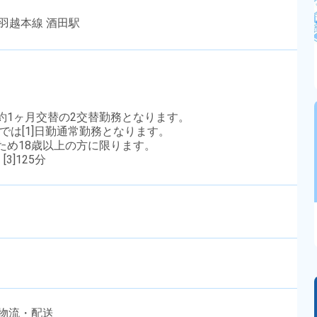
羽越本線 酒田駅
間帯で約1ヶ月交替の2交替勤務となります。
では[1]日勤通常勤務となります。
のため18歳以上の方に限ります。
[3]125分
,物流・配送