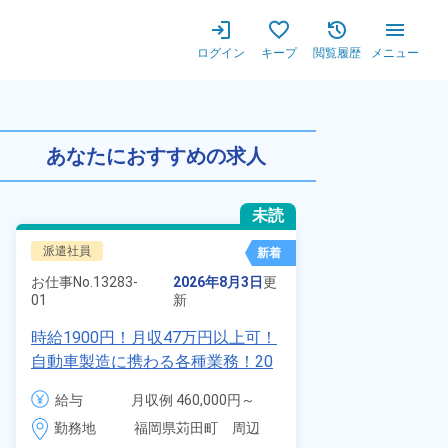
ログイン
キープ
閲覧履歴
メニュー
中★寮費無料！日払いあり！赴
あなたにおすすめの求人
未読
派遣社員
正社員 ※無期
新着
お仕事No.
7011
お仕事No.
13283-
2026年8月3日
更
01
01
新
自動車の溶接
時給1900円！月収47万円以上可！
査業務！月収
自動車製造に携わる各種業務！20
付きワンルー
代～40代の男女活躍中★ワンルー
給与
給与
月収例 460,000円～
会社負担★人
ム寮無料！マイカー通勤OK！無料
480,000円

勤務地
＆業績賞与あ
勤務地
福岡県苅田町　周辺
駐車場あり！赴任旅費会社負担！
時給 1,900円～1,900円