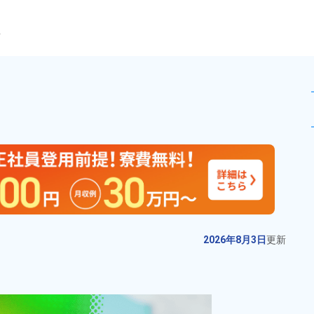
ら
業！20代～40代の男女活躍
未読
期間従業員
お仕事No.
4831-
2026年8月3日
更
01
新
株式会社クボタ【期間従業員 募
2026年8月3日
更新
集】建設機械の組立・加工業務！
未経験歓迎！無料送迎あり！年間
給与
月収例 290,000円～
休日125日★満了慰労金30万円★
310,000円

勤務地
大阪府枚方市　周辺
正社員登用制度あり！人気の土日
日給 11,700円～13,700