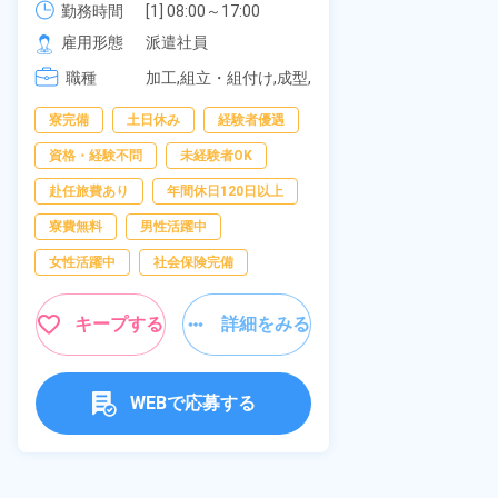
可！無料駐車
勤務時間
社員食堂あり！日払いあり！土日
勤務時間
[1] 08:00～17:00

の応募OK★
[2] 20:00～05:00

雇用形態
休み！特別賞与90万円支給！《福
雇用形態
派遣社員
[3] 06:30～15:00

岡県京都郡苅田町》
職種
職種
[4] 14:30～23:00

加工,組立・組付け,成型,
[5] 22:30～07:00
板金・塗装,溶接,マシン
寮完備
経
寮完備
土日休み
経験者優遇
オペレーター,部品供
給・充填・運搬,検査,物
資格・経験不問
資格・経験不問
未経験者OK
流・配送
赴任旅費あり
赴任旅費あり
年間休日120日以上
男性活躍中
寮費無料
男性活躍中
社会保険完備
女性活躍中
社会保険完備
キャンペーン実
キープする
詳細をみる
キープ
WEBで応募する