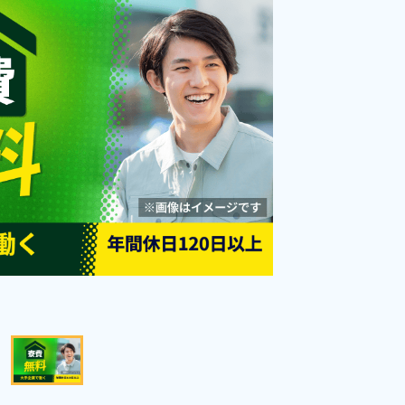
祝休みのお仕事！備品付きワンル
勤務時間
[1] 08:00～16:45

円
[2] 20:00～04:45
ーム寮完備！社会保険完備◎入社
雇用形態
期間従業員
支度金あり《大阪府枚方市》
職種
加工,組立・組付け,板
金・塗装,鋳造・鍛造,溶
未経験者OK
男性活躍中
接,部品供給・充填・運
搬,検査,フォークリフト
送迎あり
赴任旅費あり
寮完備
年間休日120日以上
寮費無料
社会保険完備
土日祝休み
経験者優遇
資格・経験不問
駅チカ・駅中
女性活躍中
キープする
詳細をみる
WEBで応募する