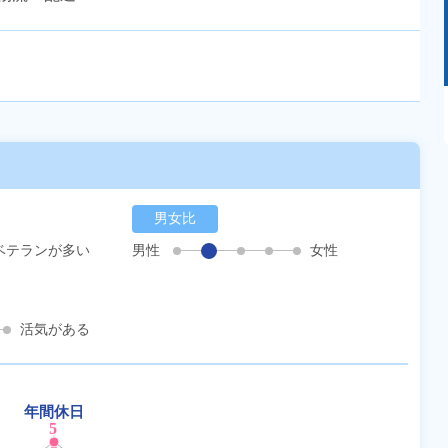
あるモノに魅了され続け気がつけばマニア
に！？ディープな世界にあなたもきっとハマる
はず！
男女比
ベテランが多い
男性
女性
活気がある