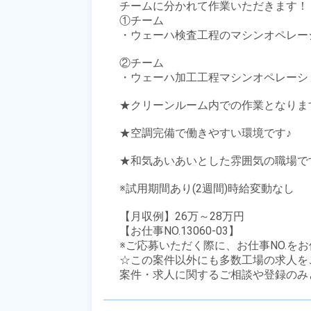
チームに分かれて作業いただきます！

①チーム

・ウェーハ検査工程のマシンオペレー
②チーム

・ウェーハ加工工程マシンオペレーシ
★クリーンルーム内での作業となります
★空調完備で働きやすい環境です♪

★和気あいあいとした雰囲気の職場です
※試用期間あり(2週間)時給変動なし

【月収例】26万～28万円

【お仕事NO.13060-03】

※ご応募いただく際に、お仕事NO.をお
☆この案件以外にも多数工場の求人を
案件・求人に関するご相談や登録のみ